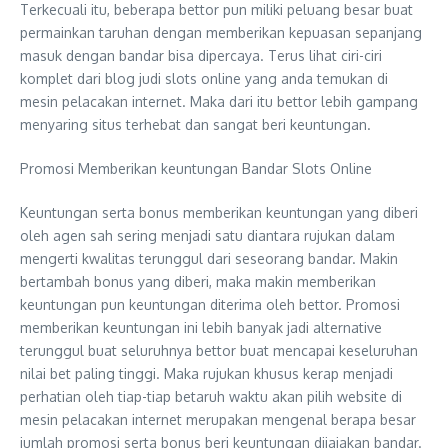
Terkecuali itu, beberapa bettor pun miliki peluang besar buat
permainkan taruhan dengan memberikan kepuasan sepanjang
masuk dengan bandar bisa dipercaya. Terus lihat ciri-ciri
komplet dari blog judi slots online yang anda temukan di
mesin pelacakan internet. Maka dari itu bettor lebih gampang
menyaring situs terhebat dan sangat beri keuntungan.
Promosi Memberikan keuntungan Bandar Slots Online
Keuntungan serta bonus memberikan keuntungan yang diberi
oleh agen sah sering menjadi satu diantara rujukan dalam
mengerti kwalitas terunggul dari seseorang bandar. Makin
bertambah bonus yang diberi, maka makin memberikan
keuntungan pun keuntungan diterima oleh bettor. Promosi
memberikan keuntungan ini lebih banyak jadi alternative
terunggul buat seluruhnya bettor buat mencapai keseluruhan
nilai bet paling tinggi. Maka rujukan khusus kerap menjadi
perhatian oleh tiap-tiap betaruh waktu akan pilih website di
mesin pelacakan internet merupakan mengenal berapa besar
jumlah promosi serta bonus beri keuntungan dijajakan bandar.