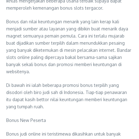
ikhlas mengerjakan beberapa usaha terbaik supaya dapat
memperoleh kemenangan bonus slots tergacor.
Bonus dan nilai keuntungan menarik yang lain kerap kali
menjadi sumber atau layanan yang dibikin buat menarik daya
magnet semuanya pemain pemula. Cara ini terlalu mujarab
buat dijadikan sumber terpilih dalam menundukkan pesaing
yang banyak diketemukan di mesin pelacakan internet. Bandar
slots online paling dipercaya bakal bersama-sama sajikan
banyak sekali bonus dan promosi memberi keuntungan di
websitenya.
Di bawah ini ialah beberapa promosi bonus terpilih yang
disodori oleh biro judi sah di Indonesia. Tiap-tiap penawaran
itu dapat kasih bettor nilai keuntungan memberi keuntungan
yang tumpah ruah.
Bonus New Peserta
Bonus judi online ini teristimewa dikasihkan untuk banyak