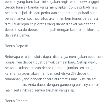
pemain yang baru-baru ini kerjakan register jadi new anggota.
Begitu banyak bandar yang menyiapkan bonus pribadi new
peserta ini jadi sisi dari perkataan selamat tiba pribadi buat
pemain anyar itu. Tiap situs akan memberi bonus bervariasi
dimulai dengan chip gratis yang dapat dipakai main tanpa
deposit, saldo deposit berlimpah dengan keputusan khusus,
dan seterusnya.
Bonus Deposit
Beberapa biro judi slots dapat dipercaya menjajakan beberapa
bonus free deposit buat banyak pemain baru. Setiap waktu
bettor lakukan setoran deposit dengan jumlah tertentu,
karenanya agen akan memberi sedikitnya 2% deposit
tambahan yang hendak secara automatis masuk ke dalam
saldo pemain. Anda dapat dengan gampang pakainya untuk
main serta nikmati semua taruhan yang siap.
Bonus Freebet