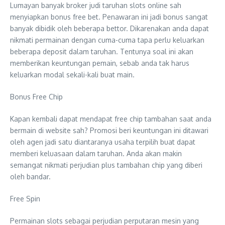
Lumayan banyak broker judi taruhan slots online sah
menyiapkan bonus free bet. Penawaran ini jadi bonus sangat
banyak dibidik oleh beberapa bettor. Dikarenakan anda dapat
nikmati permainan dengan cuma-cuma tapa perlu keluarkan
beberapa deposit dalam taruhan. Tentunya soal ini akan
memberikan keuntungan pemain, sebab anda tak harus
keluarkan modal sekali-kali buat main.
Bonus Free Chip
Kapan kembali dapat mendapat free chip tambahan saat anda
bermain di website sah? Promosi beri keuntungan ini ditawari
oleh agen jadi satu diantaranya usaha terpilih buat dapat
memberi keluasaan dalam taruhan. Anda akan makin
semangat nikmati perjudian plus tambahan chip yang diberi
oleh bandar.
Free Spin
Permainan slots sebagai perjudian perputaran mesin yang