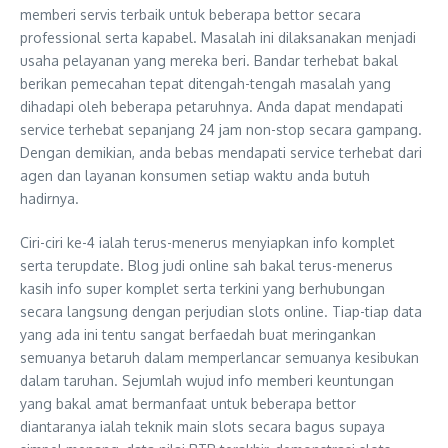
memberi servis terbaik untuk beberapa bettor secara
professional serta kapabel. Masalah ini dilaksanakan menjadi
usaha pelayanan yang mereka beri. Bandar terhebat bakal
berikan pemecahan tepat ditengah-tengah masalah yang
dihadapi oleh beberapa petaruhnya. Anda dapat mendapati
service terhebat sepanjang 24 jam non-stop secara gampang.
Dengan demikian, anda bebas mendapati service terhebat dari
agen dan layanan konsumen setiap waktu anda butuh
hadirnya.
Ciri-ciri ke-4 ialah terus-menerus menyiapkan info komplet
serta terupdate. Blog judi online sah bakal terus-menerus
kasih info super komplet serta terkini yang berhubungan
secara langsung dengan perjudian slots online. Tiap-tiap data
yang ada ini tentu sangat berfaedah buat meringankan
semuanya betaruh dalam memperlancar semuanya kesibukan
dalam taruhan. Sejumlah wujud info memberi keuntungan
yang bakal amat bermanfaat untuk beberapa bettor
diantaranya ialah teknik main slots secara bagus supaya