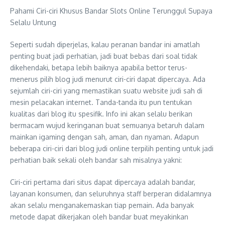
Pahami Ciri-ciri Khusus Bandar Slots Online Terunggul Supaya
Selalu Untung
Seperti sudah diperjelas, kalau peranan bandar ini amatlah
penting buat jadi perhatian, jadi buat bebas dari soal tidak
dikehendaki, betapa lebih baiknya apabila bettor terus-
menerus pilih blog judi menurut ciri-ciri dapat dipercaya. Ada
sejumlah ciri-ciri yang memastikan suatu website judi sah di
mesin pelacakan internet. Tanda-tanda itu pun tentukan
kualitas dari blog itu spesifik. Info ini akan selalu berikan
bermacam wujud keringanan buat semuanya betaruh dalam
mainkan igaming dengan sah, aman, dan nyaman. Adapun
beberapa ciri-ciri dari blog judi online terpilih penting untuk jadi
perhatian baik sekali oleh bandar sah misalnya yakni:
Ciri-ciri pertama dari situs dapat dipercaya adalah bandar,
layanan konsumen, dan seluruhnya staff berperan didalamnya
akan selalu menganakemaskan tiap pemain. Ada banyak
metode dapat dikerjakan oleh bandar buat meyakinkan