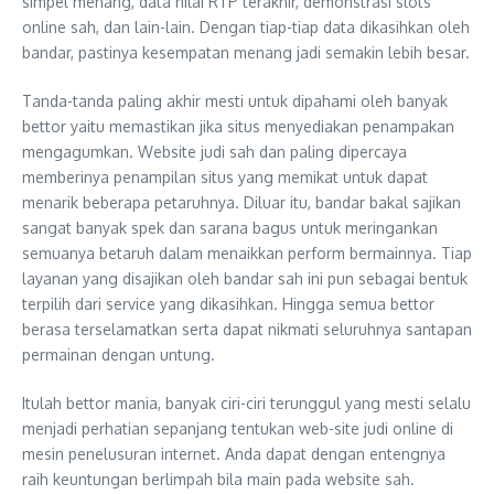
simpel menang, data nilai RTP terakhir, demonstrasi slots
online sah, dan lain-lain. Dengan tiap-tiap data dikasihkan oleh
bandar, pastinya kesempatan menang jadi semakin lebih besar.
Tanda-tanda paling akhir mesti untuk dipahami oleh banyak
bettor yaitu memastikan jika situs menyediakan penampakan
mengagumkan. Website judi sah dan paling dipercaya
memberinya penampilan situs yang memikat untuk dapat
menarik beberapa petaruhnya. Diluar itu, bandar bakal sajikan
sangat banyak spek dan sarana bagus untuk meringankan
semuanya betaruh dalam menaikkan perform bermainnya. Tiap
layanan yang disajikan oleh bandar sah ini pun sebagai bentuk
terpilih dari service yang dikasihkan. Hingga semua bettor
berasa terselamatkan serta dapat nikmati seluruhnya santapan
permainan dengan untung.
Itulah bettor mania, banyak ciri-ciri terunggul yang mesti selalu
menjadi perhatian sepanjang tentukan web-site judi online di
mesin penelusuran internet. Anda dapat dengan entengnya
raih keuntungan berlimpah bila main pada website sah.