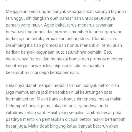
Menjajakan keuntungan banyak sebagai salah satunya layanan
terunggul dihidangkan oleh bandar sah untuk seluruhnya
pemain yang mujur. Agen bakal terus-menerus tawarkan
bervariasi tipe bonus dan promosi memberi keuntungan yang
berkeinginan untuk permainkan beting slots di bandar sah.
Disamping itu, tiap promosi dan bonus menarik ini tentu akan
berikan banyak kegunaan buat seluruhnya pemain. Satu
diantaranya fungsi dari memakai bonus dan promosi memberi
keuntungan ini yakni bisa dipakai selaku menambah
keseluruhan nilai depo ketika bermain.
Selainnya dapat menjadi modal taruhan, banyak bettor bisa
juga membuatnya jadi menambah nilai keuntungan saat
bermain beting. Makin banyak bonus dimenangi, maka makin
terkumpul banyak pemasukan deposit yang bisa anda
withdraw setiap saat. Hasil yang semakin tambah besar pula
pastinya membikin pemasukan dicapai bettor makin bertambah
besar juga. Maka tidak bingung kalau banyak betaruh akan