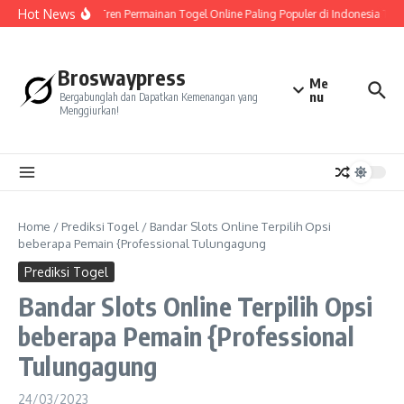
Skip to content
Hot News
Analisis Tren Permainan Togel Online Paling Populer di Indonesia Ta
Broswaypress
Me
nu
Bergabunglah dan Dapatkan Kemenangan yang
Menggiurkan!
Home
/
Prediksi Togel
/
Bandar Slots Online Terpilih Opsi
beberapa Pemain {Professional Tulungagung
Prediksi Togel
Bandar Slots Online Terpilih Opsi
beberapa Pemain {Professional
Tulungagung
24/03/2023