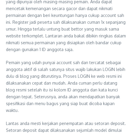
yang dipunyai oleh masing-masing pemain. Anda dapat
mencetak kemenangan secara gacor dan dapat nikmati
permainan dengan beri keuntungan hanya cukup account sah
ini. Register jadi peserta sah dilaksanakan cuman 1x sepanjang
umur. Hingga terlalu untung buat bettor yang masuk sama
website terkomplet. Lantaran anda bakal dibikin ringkas dalam
nikmati semua permainan yang disiapkan oleh bandar cukup
dengan gunakan 1 ID anggota saja.
Pemain yang udah punyai account sah dan tercatat sebagai
anggota aktif di salah satunya situs wajib lakukan LOGIN lebih
dulu di blog yang diturutinya. Proses LOGIN ke web resmi ini
dilaksanakan cepat dan mudah. Anda cuman perlu datang
blog resmi setelah itu isi kolom ID anggota dan kata kunci
dengan tepat. Seterusnya, anda akan mendapatkan banyak
spesifikasi dan menu bagus yang siap buat dicoba kapan
waktu.
Lantas anda mesti kerjakan penempatan atau setoran deposit.
Setoran deposit dapat dilaksanakan sejumlah model dimulai