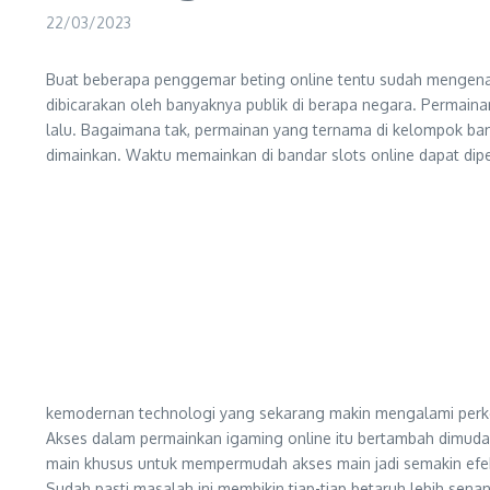
22/03/2023
Buat beberapa penggemar beting online tentu sudah mengenal b
dibicarakan oleh banyaknya publik di berapa negara. Permaina
lalu. Bagaimana tak, permainan yang ternama di kelompok ban
dimainkan. Waktu memainkan di bandar slots online dapat dip
kemodernan technologi yang sekarang makin mengalami perkem
Akses dalam permainkan igaming online itu bertambah dimudahk
main khusus untuk mempermudah akses main jadi semakin efekti
Sudah pasti masalah ini membikin tiap-tiap betaruh lebih sen