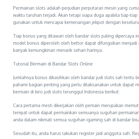
Permainan slots adalah perjudian perputaran mesin yang cuman
waktu taruhan terjadi. Akan tetapi siapa duga apabila tiap-ti
gunakan untuk mencapai kemenangan jekpot dengan keseluruh
Tiap bonus yang ditawari oleh bandar slots paling dipercaya
model bonus diperoleh oleh bettor dapat difungsikan menjadi 
banyak kemungkinan menarik sehari-harinya.
Tutorial Bermain di Bandar Slots Online
Jumlahnya bonus dikasihkan oleh bandar judi slots sah tentu 
pahami bagian penting yang perlu dilaksanakan untuk dapat m
bermain di biro judi slots terunggul Indonesia berikut:
Cara pertama mesti dikerjakan oleh pemain merupakan memutus
tempat untuk dapat permainkan semuanya suguhan permainan 
anda dalam nikmati semua suguhan igaming sah di bandar bisa
Sesudah itu, anda harus lakukan register jadi anggota sah. Re