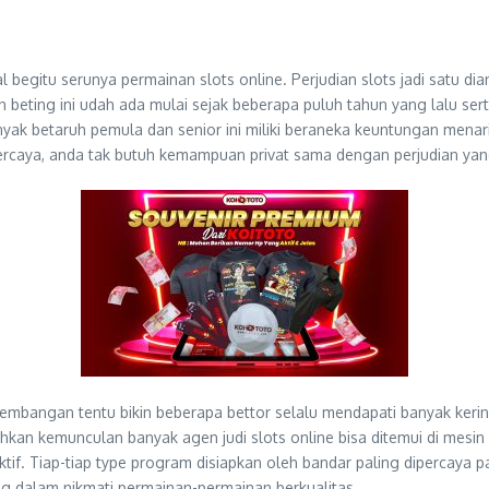
egitu serunya permainan slots online. Perjudian slots jadi satu di
n beting ini udah ada mulai sejak beberapa puluh tahun yang lalu ser
yak betaruh pemula dan senior ini miliki beraneka keuntungan mena
ercaya, anda tak butuh kemampuan privat sama dengan perjudian yang
bangan tentu bikin beberapa bettor selalu mendapati banyak keringa
an kemunculan banyak agen judi slots online bisa ditemui di mesin 
f. Tiap-tiap type program disiapkan oleh bandar paling dipercaya pa
ang dalam nikmati permainan-permainan berkualitas.