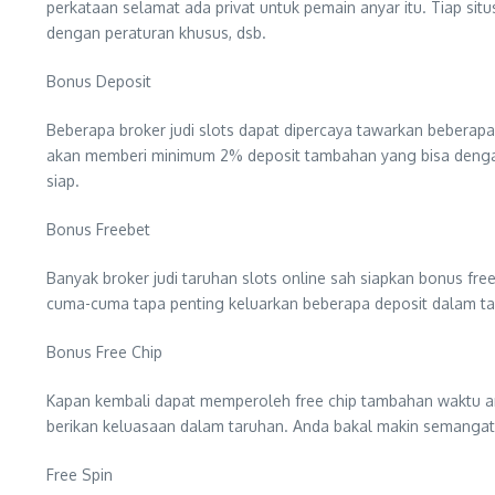
perkataan selamat ada privat untuk pemain anyar itu. Tiap sit
dengan peraturan khusus, dsb.
Bonus Deposit
Beberapa broker judi slots dapat dipercaya tawarkan beberapa 
akan memberi minimum 2% deposit tambahan yang bisa dengan
siap.
Bonus Freebet
Banyak broker judi taruhan slots online sah siapkan bonus fr
cuma-cuma tapa penting keluarkan beberapa deposit dalam tar
Bonus Free Chip
Kapan kembali dapat memperoleh free chip tambahan waktu an
berikan keluasaan dalam taruhan. Anda bakal makin semangat n
Free Spin