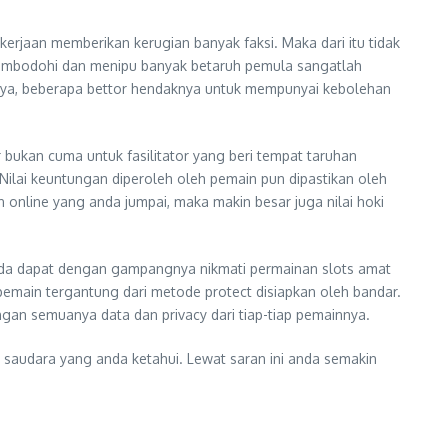
rjaan memberikan kerugian banyak faksi. Maka dari itu tidak
 membodohi dan menipu banyak betaruh pemula sangatlah
rcaya, beberapa bettor hendaknya untuk mempunyai kebolehan
r bukan cuma untuk fasilitator yang beri tempat taruhan
 Nilai keuntungan diperoleh oleh pemain pun dipastikan oleh
online yang anda jumpai, maka makin besar juga nilai hoki
 Anda dapat dengan gampangnya nikmati permainan slots amat
pemain tergantung dari metode protect disiapkan oleh bandar.
an semuanya data dan privacy dari tiap-tiap pemainnya.
u saudara yang anda ketahui. Lewat saran ini anda semakin