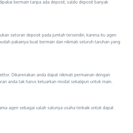
dipakai bermain tanpa ada deposit, saldo deposit banyak
ukan setoran deposit pada jumlah tersendiri, karena itu agen
dah pakainya buat bermain dan nikmati seluruh taruhan yang
 bettor. Dikarenakan anda dapat nikmati permainan dengan
ran anda tak harus keluarkan modal sekalipun untuk main.
ama agen sebagai salah satunya usaha terbaik untuk dapat