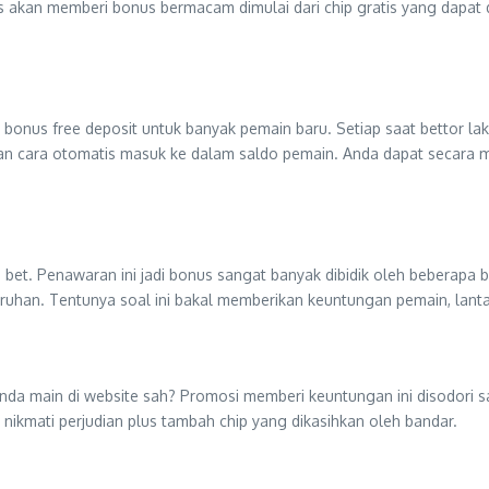
us akan memberi bonus bermacam dimulai dari chip gratis yang dapat 
bonus free deposit untuk banyak pemain baru. Setiap saat bettor lak
 cara otomatis masuk ke dalam saldo pemain. Anda dapat secara mu
ee bet. Penawaran ini jadi bonus sangat banyak dibidik oleh beberapa
uhan. Tentunya soal ini bakal memberikan keuntungan pemain, lanta
da main di website sah? Promosi memberi keuntungan ini disodori s
ikmati perjudian plus tambah chip yang dikasihkan oleh bandar.