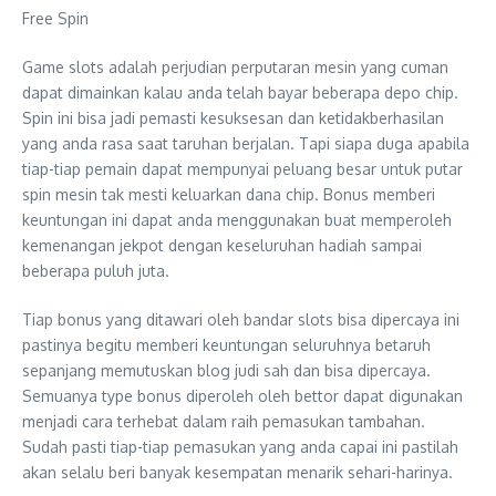
Free Spin
Game slots adalah perjudian perputaran mesin yang cuman
dapat dimainkan kalau anda telah bayar beberapa depo chip.
Spin ini bisa jadi pemasti kesuksesan dan ketidakberhasilan
yang anda rasa saat taruhan berjalan. Tapi siapa duga apabila
tiap-tiap pemain dapat mempunyai peluang besar untuk putar
spin mesin tak mesti keluarkan dana chip. Bonus memberi
keuntungan ini dapat anda menggunakan buat memperoleh
kemenangan jekpot dengan keseluruhan hadiah sampai
beberapa puluh juta.
Tiap bonus yang ditawari oleh bandar slots bisa dipercaya ini
pastinya begitu memberi keuntungan seluruhnya betaruh
sepanjang memutuskan blog judi sah dan bisa dipercaya.
Semuanya type bonus diperoleh oleh bettor dapat digunakan
menjadi cara terhebat dalam raih pemasukan tambahan.
Sudah pasti tiap-tiap pemasukan yang anda capai ini pastilah
akan selalu beri banyak kesempatan menarik sehari-harinya.