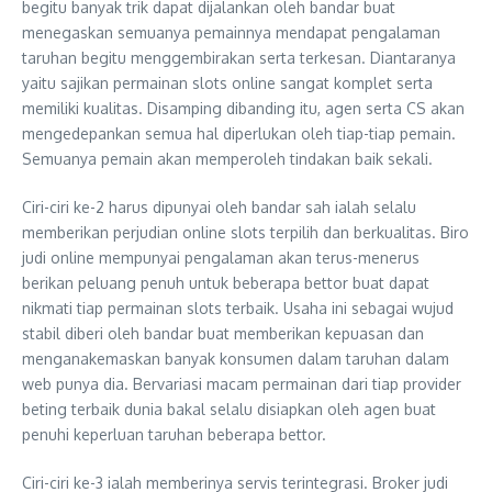
begitu banyak trik dapat dijalankan oleh bandar buat
menegaskan semuanya pemainnya mendapat pengalaman
taruhan begitu menggembirakan serta terkesan. Diantaranya
yaitu sajikan permainan slots online sangat komplet serta
memiliki kualitas. Disamping dibanding itu, agen serta CS akan
mengedepankan semua hal diperlukan oleh tiap-tiap pemain.
Semuanya pemain akan memperoleh tindakan baik sekali.
Ciri-ciri ke-2 harus dipunyai oleh bandar sah ialah selalu
memberikan perjudian online slots terpilih dan berkualitas. Biro
judi online mempunyai pengalaman akan terus-menerus
berikan peluang penuh untuk beberapa bettor buat dapat
nikmati tiap permainan slots terbaik. Usaha ini sebagai wujud
stabil diberi oleh bandar buat memberikan kepuasan dan
menganakemaskan banyak konsumen dalam taruhan dalam
web punya dia. Bervariasi macam permainan dari tiap provider
beting terbaik dunia bakal selalu disiapkan oleh agen buat
penuhi keperluan taruhan beberapa bettor.
Ciri-ciri ke-3 ialah memberinya servis terintegrasi. Broker judi