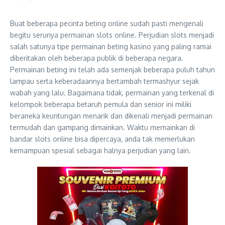
Buat beberapa pecinta beting online sudah pasti mengenali
begitu serunya permainan slots online. Perjudian slots menjadi
salah satunya tipe permainan beting kasino yang paling ramai
diberitakan oleh beberapa publik di beberapa negara.
Permainan beting ini telah ada semenjak beberapa puluh tahun
lampau serta keberadaannya bertambah termashyur sejak
wabah yang lalu. Bagaimana tidak, permainan yang terkenal di
kelompok beberapa betaruh pemula dan senior ini miliki
beraneka keuntungan menarik dan dikenali menjadi permainan
termudah dan gampang dimainkan. Waktu memainkan di
bandar slots online bisa dipercaya, anda tak memerlukan
kemampuan spesial sebagai halnya perjudian yang lain.