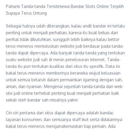
Pahami Tanda-tanda Teristimewa Bandar Slots Online Terpilih
Supaya Terus Untung
Sebagai halnya udah diterangkan, kalau andil bandar ini terlalu
penting untuk menjadi perhatian, karena itu buat bebas dari
perihal tidak dibutuhkan, sungguh lebih baiknya kalau bettor
terus-menerus memutuskan website judi berdasar pada tanda-
tanda dapat dipercaya. Ada banyak tanda-tanda yang tentukan
suatu website judi sah di mesin penelusuran internet. Tanda-
tanda itu pun tentukan kualitas dari situs itu spesifik. Data ini
bakal terus-menerus memberinya beraneka wujud keluasaan
untuk semua betaruh dalam permainkan igaming dengan sah,
aman, dan nyaman. Mengenai sejumlah tanda-tanda dari web-
site judi online terhebat penting buat menjadi perhatian baik
sekali oleh bandar sah misalnya yakni:
Ciri-ciri pertama dari situs dapat dipercaya adalah bandar,
layanan konsumen, dan semuanya staff ikut serta didalamnya
bakal terus-menerus menganakemaskan tiap pemain. Ada