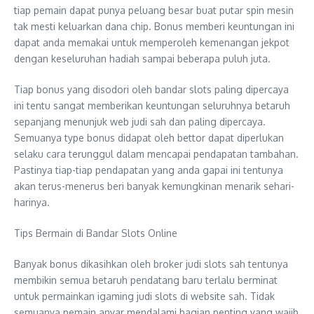
tiap pemain dapat punya peluang besar buat putar spin mesin
tak mesti keluarkan dana chip. Bonus memberi keuntungan ini
dapat anda memakai untuk memperoleh kemenangan jekpot
dengan keseluruhan hadiah sampai beberapa puluh juta.
Tiap bonus yang disodori oleh bandar slots paling dipercaya
ini tentu sangat memberikan keuntungan seluruhnya betaruh
sepanjang menunjuk web judi sah dan paling dipercaya.
Semuanya type bonus didapat oleh bettor dapat diperlukan
selaku cara terunggul dalam mencapai pendapatan tambahan.
Pastinya tiap-tiap pendapatan yang anda gapai ini tentunya
akan terus-menerus beri banyak kemungkinan menarik sehari-
harinya.
Tips Bermain di Bandar Slots Online
Banyak bonus dikasihkan oleh broker judi slots sah tentunya
membikin semua betaruh pendatang baru terlalu berminat
untuk permainkan igaming judi slots di website sah. Tidak
semuanya pemain anyar mendalami bagian penting yang wajib