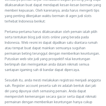
dilaksanakan buat dapat mendapati kesan-kesan bermain yang
memberi kepuasan. Oleh karenanya, anda harus mengerti tips
yang penting dikerjakan waktu bermain di agen judi slots
terhebat Indonesia berikut:
Pertama-pertama harus dilaksanakan oleh pemain ialah pilih
serta tentukan blog judi slots online yang berada pada
Indonesia. Web resmi ini dapat dijadikan satu diantara rumah
atau tempat buat dapat mainkan semuanya suguhan
permainan beting terunggul dengan memberikan keuntungan.
Putuskan web-site judi yang prospektif nilai keuntungan
berlimpah dan meringankan anda dalam nikmati semua
santapan igaming sah di bandar dapat dipercaya.
Sesudah itu, anda mesti melakukan registrasi menjadi anggota
sah. Register account peserta sah ini adalah bentuk dari jati
diri yang dipunyai oleh semasing pemain. Anda dapat
memperoleh kemenangan secara gacor serta dapat nikmati
permainan dengan memberikan keuntungan hanya cukup