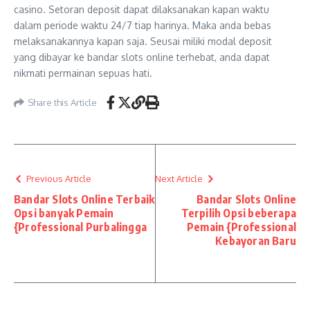
casino. Setoran deposit dapat dilaksanakan kapan waktu
dalam periode waktu 24/7 tiap harinya. Maka anda bebas
melaksanakannya kapan saja. Seusai miliki modal deposit
yang dibayar ke bandar slots online terhebat, anda dapat
nikmati permainan sepuas hati.
Share this Article
Previous Article
Next Article
Bandar Slots Online Terbaik
Bandar Slots Online
Opsi banyak Pemain
Terpilih Opsi beberapa
{Professional Purbalingga
Pemain {Professional
Kebayoran Baru