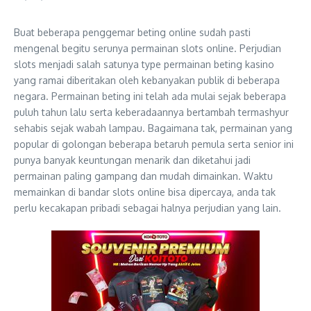
Buat beberapa penggemar beting online sudah pasti
mengenal begitu serunya permainan slots online. Perjudian
slots menjadi salah satunya type permainan beting kasino
yang ramai diberitakan oleh kebanyakan publik di beberapa
negara. Permainan beting ini telah ada mulai sejak beberapa
puluh tahun lalu serta keberadaannya bertambah termashyur
sehabis sejak wabah lampau. Bagaimana tak, permainan yang
popular di golongan beberapa betaruh pemula serta senior ini
punya banyak keuntungan menarik dan diketahui jadi
permainan paling gampang dan mudah dimainkan. Waktu
memainkan di bandar slots online bisa dipercaya, anda tak
perlu kecakapan pribadi sebagai halnya perjudian yang lain.