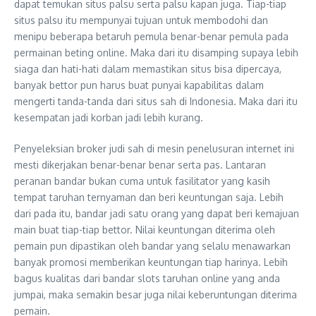
dapat temukan situs palsu serta palsu kapan juga. Tiap-tiap
situs palsu itu mempunyai tujuan untuk membodohi dan
menipu beberapa betaruh pemula benar-benar pemula pada
permainan beting online. Maka dari itu disamping supaya lebih
siaga dan hati-hati dalam memastikan situs bisa dipercaya,
banyak bettor pun harus buat punyai kapabilitas dalam
mengerti tanda-tanda dari situs sah di Indonesia. Maka dari itu
kesempatan jadi korban jadi lebih kurang.
Penyeleksian broker judi sah di mesin penelusuran internet ini
mesti dikerjakan benar-benar benar serta pas. Lantaran
peranan bandar bukan cuma untuk fasilitator yang kasih
tempat taruhan ternyaman dan beri keuntungan saja. Lebih
dari pada itu, bandar jadi satu orang yang dapat beri kemajuan
main buat tiap-tiap bettor. Nilai keuntungan diterima oleh
pemain pun dipastikan oleh bandar yang selalu menawarkan
banyak promosi memberikan keuntungan tiap harinya. Lebih
bagus kualitas dari bandar slots taruhan online yang anda
jumpai, maka semakin besar juga nilai keberuntungan diterima
pemain.