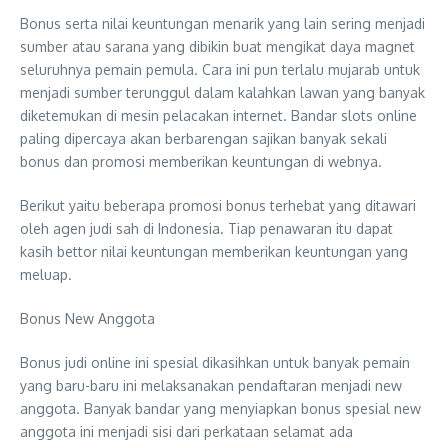
Bonus serta nilai keuntungan menarik yang lain sering menjadi
sumber atau sarana yang dibikin buat mengikat daya magnet
seluruhnya pemain pemula. Cara ini pun terlalu mujarab untuk
menjadi sumber terunggul dalam kalahkan lawan yang banyak
diketemukan di mesin pelacakan internet. Bandar slots online
paling dipercaya akan berbarengan sajikan banyak sekali
bonus dan promosi memberikan keuntungan di webnya.
Berikut yaitu beberapa promosi bonus terhebat yang ditawari
oleh agen judi sah di Indonesia. Tiap penawaran itu dapat
kasih bettor nilai keuntungan memberikan keuntungan yang
meluap.
Bonus New Anggota
Bonus judi online ini spesial dikasihkan untuk banyak pemain
yang baru-baru ini melaksanakan pendaftaran menjadi new
anggota. Banyak bandar yang menyiapkan bonus spesial new
anggota ini menjadi sisi dari perkataan selamat ada