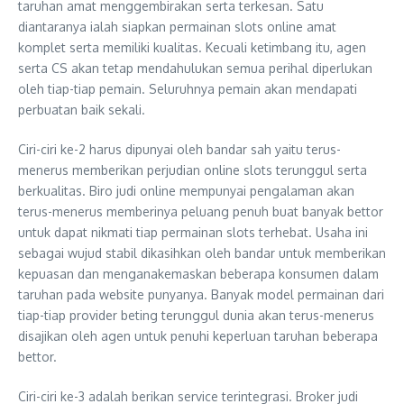
taruhan amat menggembirakan serta terkesan. Satu
diantaranya ialah siapkan permainan slots online amat
komplet serta memiliki kualitas. Kecuali ketimbang itu, agen
serta CS akan tetap mendahulukan semua perihal diperlukan
oleh tiap-tiap pemain. Seluruhnya pemain akan mendapati
perbuatan baik sekali.
Ciri-ciri ke-2 harus dipunyai oleh bandar sah yaitu terus-
menerus memberikan perjudian online slots terunggul serta
berkualitas. Biro judi online mempunyai pengalaman akan
terus-menerus memberinya peluang penuh buat banyak bettor
untuk dapat nikmati tiap permainan slots terhebat. Usaha ini
sebagai wujud stabil dikasihkan oleh bandar untuk memberikan
kepuasan dan menganakemaskan beberapa konsumen dalam
taruhan pada website punyanya. Banyak model permainan dari
tiap-tiap provider beting terunggul dunia akan terus-menerus
disajikan oleh agen untuk penuhi keperluan taruhan beberapa
bettor.
Ciri-ciri ke-3 adalah berikan service terintegrasi. Broker judi