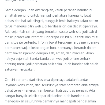
Sama dengan udah diterangkan, kalau peranan bandar ini
amatlah penting untuk menjadi perhatian, karena itu buat
bebas dari hal tak diingini, sungguh lebih baiknya kalau bettor
terus-menerus pilih web judi berdasar ciri-ciri dapat dipercaya.
Ada sejumlah ciri-ciri yang tentukan suatu web-site judi sah di
mesin pelacakan internet. Beberapa ciri itu pula tentukan mutu
dari situs itu tertentu. Info ini bakal terus-menerus memberinya
bermacam wujud kelapangan buat semuanya betaruh dalam
permainkan igaming dengan sah, aman, dan nyaman. Akan
halnya sejumlah tanda-tanda dari web judi online terbaik
penting untuk jadi perhatian baik sekali oleh bandar sah salah
satunya merupakan:
Ciri-ciri pertama dari situs bisa dipercaya adalah bandar,
layanan konsumen, dan seluruhnya staff berperan didalamnya
bakal terus-menerus memberikan hati tiap-tiap pemain. Ada
sangat banyak teknik dapat dijalankan oleh bandar buat
menegaskan seluruhnya pemainnya mendapati pengalaman