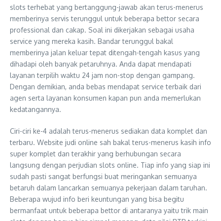
slots terhebat yang bertanggung-jawab akan terus-menerus
memberinya servis terunggul untuk beberapa bettor secara
professional dan cakap. Soal ini dikerjakan sebagai usaha
service yang mereka kasih. Bandar terunggul bakal
memberinya jalan keluar tepat ditengah-tengah kasus yang
dihadapi oleh banyak petaruhnya. Anda dapat mendapati
layanan terpilih waktu 24 jam non-stop dengan gampang.
Dengan demikian, anda bebas mendapat service terbaik dari
agen serta layanan konsumen kapan pun anda memerlukan
kedatangannya.
Ciri-ciri ke-4 adalah terus-menerus sediakan data komplet dan
terbaru. Website judi online sah bakal terus-menerus kasih info
super komplet dan terakhir yang berhubungan secara
langsung dengan perjudian slots online. Tiap info yang siap ini
sudah pasti sangat berfungsi buat meringankan semuanya
betaruh dalam lancarkan semuanya pekerjaan dalam taruhan.
Beberapa wujud info beri keuntungan yang bisa begitu
bermanfaat untuk beberapa bettor di antaranya yaitu trik main