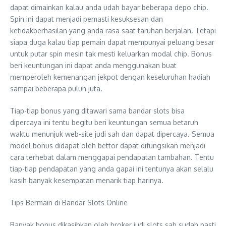
dapat dimainkan kalau anda udah bayar beberapa depo chip.
Spin ini dapat menjadi pemasti kesuksesan dan
ketidakberhasilan yang anda rasa saat taruhan berjalan. Tetapi
siapa duga kalau tiap pemain dapat mempunyai peluang besar
untuk putar spin mesin tak mesti keluarkan modal chip. Bonus
beri keuntungan ini dapat anda menggunakan buat
memperoleh kemenangan jekpot dengan keseluruhan hadiah
sampai beberapa puluh juta.
Tiap-tiap bonus yang ditawari sama bandar slots bisa
dipercaya ini tentu begitu beri keuntungan semua betaruh
waktu menunjuk web-site judi sah dan dapat dipercaya. Semua
model bonus didapat oleh bettor dapat difungsikan menjadi
cara terhebat dalam menggapai pendapatan tambahan. Tentu
tiap-tiap pendapatan yang anda gapai ini tentunya akan selalu
kasih banyak kesempatan menarik tiap harinya.
Tips Bermain di Bandar Slots Online
Banyak bonus dikasihkan oleh broker judi slots sah sudah pasti