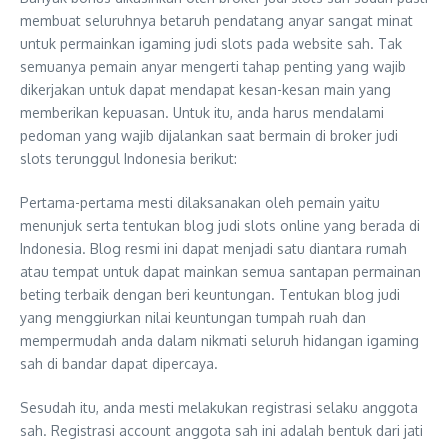
membuat seluruhnya betaruh pendatang anyar sangat minat
untuk permainkan igaming judi slots pada website sah. Tak
semuanya pemain anyar mengerti tahap penting yang wajib
dikerjakan untuk dapat mendapat kesan-kesan main yang
memberikan kepuasan. Untuk itu, anda harus mendalami
pedoman yang wajib dijalankan saat bermain di broker judi
slots terunggul Indonesia berikut:
Pertama-pertama mesti dilaksanakan oleh pemain yaitu
menunjuk serta tentukan blog judi slots online yang berada di
Indonesia. Blog resmi ini dapat menjadi satu diantara rumah
atau tempat untuk dapat mainkan semua santapan permainan
beting terbaik dengan beri keuntungan. Tentukan blog judi
yang menggiurkan nilai keuntungan tumpah ruah dan
mempermudah anda dalam nikmati seluruh hidangan igaming
sah di bandar dapat dipercaya.
Sesudah itu, anda mesti melakukan registrasi selaku anggota
sah. Registrasi account anggota sah ini adalah bentuk dari jati