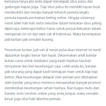
bertanya-tanya jika anda dapat mendapati situs palsu dan
gadungan kapan juga. Tiap situs palsu itu memiliki tujuan buat
membodohi dan menipu banyak betaruh pemula begitu
pemula kepada permainan beting online. Hingga selainnya
mesti lebih hati-hati serta selective dalam tentukan situs paling
dipercaya, beberapa bettor harus untuk punyai kekuatan dalam
mengenali ciri-ciri dari web sah di Indonesia. Maka kesempatan
jadi korban jadi semakin kurang.
Penentuan broker judi sah di mesin pelacakan internet ini mesti
dijalankan begitu benar dan tepat. Dikarenakan andil bandar
bukan cuma untuk fasilitator yang kasih fasilitas taruhan
ternyaman dan beri keuntungan saja. Lebih pada itu, bandar
jadi seorang yang dapat kasih kemajuan main untuk tiap-tiap
bettor. Nilai keuntungan didapat oleh pemain pun ditetapkan
oleh bandar yang terus-menerus menawarkan banyak promosi
memberikan keuntungan sehari-harinya. Kian bagus mutu dari
bandar slots taruhan online yang anda jumpai, maka semakin
besar juga nilai hoki diterima pemain.