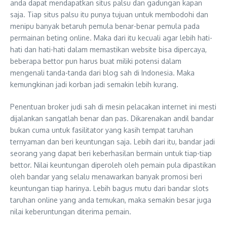
anda dapat mendapatkan situs palsu dan gadungan kapan
saja. Tiap situs palsu itu punya tujuan untuk membodohi dan
menipu banyak betaruh pemula benar-benar pemula pada
permainan beting online. Maka dari itu kecuali agar lebih hati-
hati dan hati-hati dalam memastikan website bisa dipercaya,
beberapa bettor pun harus buat miliki potensi dalam
mengenali tanda-tanda dari blog sah di Indonesia. Maka
kemungkinan jadi korban jadi semakin lebih kurang.
Penentuan broker judi sah di mesin pelacakan internet ini mesti
dijalankan sangatlah benar dan pas. Dikarenakan andil bandar
bukan cuma untuk fasilitator yang kasih tempat taruhan
ternyaman dan beri keuntungan saja. Lebih dari itu, bandar jadi
seorang yang dapat beri keberhasilan bermain untuk tiap-tiap
bettor. Nilai keuntungan diperoleh oleh pemain pula dipastikan
oleh bandar yang selalu menawarkan banyak promosi beri
keuntungan tiap harinya. Lebih bagus mutu dari bandar slots
taruhan online yang anda temukan, maka semakin besar juga
nilai keberuntungan diterima pemain.