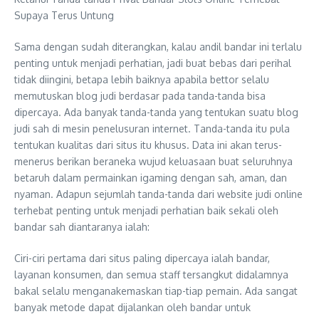
Supaya Terus Untung
Sama dengan sudah diterangkan, kalau andil bandar ini terlalu
penting untuk menjadi perhatian, jadi buat bebas dari perihal
tidak diingini, betapa lebih baiknya apabila bettor selalu
memutuskan blog judi berdasar pada tanda-tanda bisa
dipercaya. Ada banyak tanda-tanda yang tentukan suatu blog
judi sah di mesin penelusuran internet. Tanda-tanda itu pula
tentukan kualitas dari situs itu khusus. Data ini akan terus-
menerus berikan beraneka wujud keluasaan buat seluruhnya
betaruh dalam permainkan igaming dengan sah, aman, dan
nyaman. Adapun sejumlah tanda-tanda dari website judi online
terhebat penting untuk menjadi perhatian baik sekali oleh
bandar sah diantaranya ialah:
Ciri-ciri pertama dari situs paling dipercaya ialah bandar,
layanan konsumen, dan semua staff tersangkut didalamnya
bakal selalu menganakemaskan tiap-tiap pemain. Ada sangat
banyak metode dapat dijalankan oleh bandar untuk