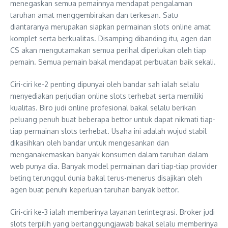
menegaskan semua pemainnya mendapat pengalaman
taruhan amat menggembirakan dan terkesan. Satu
diantaranya merupakan siapkan permainan slots online amat
komplet serta berkualitas. Disamping dibanding itu, agen dan
CS akan mengutamakan semua perihal diperlukan oleh tiap
pemain. Semua pemain bakal mendapat perbuatan baik sekali.
Ciri-ciri ke-2 penting dipunyai oleh bandar sah ialah selalu
menyediakan perjudian online slots terhebat serta memiliki
kualitas. Biro judi online profesional bakal selalu berikan
peluang penuh buat beberapa bettor untuk dapat nikmati tiap-
tiap permainan slots terhebat. Usaha ini adalah wujud stabil
dikasihkan oleh bandar untuk mengesankan dan
menganakemaskan banyak konsumen dalam taruhan dalam
web punya dia. Banyak model permainan dari tiap-tiap provider
beting terunggul dunia bakal terus-menerus disajikan oleh
agen buat penuhi keperluan taruhan banyak bettor.
Ciri-ciri ke-3 ialah memberinya layanan terintegrasi. Broker judi
slots terpilih yang bertanggungjawab bakal selalu memberinya