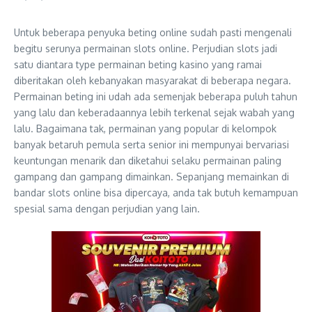
Untuk beberapa penyuka beting online sudah pasti mengenali
begitu serunya permainan slots online. Perjudian slots jadi
satu diantara type permainan beting kasino yang ramai
diberitakan oleh kebanyakan masyarakat di beberapa negara.
Permainan beting ini udah ada semenjak beberapa puluh tahun
yang lalu dan keberadaannya lebih terkenal sejak wabah yang
lalu. Bagaimana tak, permainan yang popular di kelompok
banyak betaruh pemula serta senior ini mempunyai bervariasi
keuntungan menarik dan diketahui selaku permainan paling
gampang dan gampang dimainkan. Sepanjang memainkan di
bandar slots online bisa dipercaya, anda tak butuh kemampuan
spesial sama dengan perjudian yang lain.