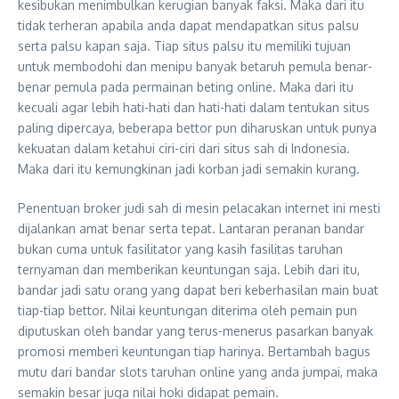
kesibukan menimbulkan kerugian banyak faksi. Maka dari itu
tidak terheran apabila anda dapat mendapatkan situs palsu
serta palsu kapan saja. Tiap situs palsu itu memiliki tujuan
untuk membodohi dan menipu banyak betaruh pemula benar-
benar pemula pada permainan beting online. Maka dari itu
kecuali agar lebih hati-hati dan hati-hati dalam tentukan situs
paling dipercaya, beberapa bettor pun diharuskan untuk punya
kekuatan dalam ketahui ciri-ciri dari situs sah di Indonesia.
Maka dari itu kemungkinan jadi korban jadi semakin kurang.
Penentuan broker judi sah di mesin pelacakan internet ini mesti
dijalankan amat benar serta tepat. Lantaran peranan bandar
bukan cuma untuk fasilitator yang kasih fasilitas taruhan
ternyaman dan memberikan keuntungan saja. Lebih dari itu,
bandar jadi satu orang yang dapat beri keberhasilan main buat
tiap-tiap bettor. Nilai keuntungan diterima oleh pemain pun
diputuskan oleh bandar yang terus-menerus pasarkan banyak
promosi memberi keuntungan tiap harinya. Bertambah bagus
mutu dari bandar slots taruhan online yang anda jumpai, maka
semakin besar juga nilai hoki didapat pemain.