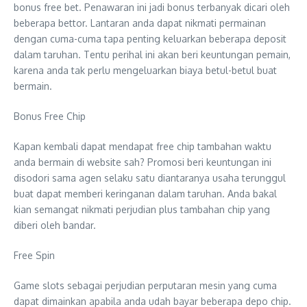
bonus free bet. Penawaran ini jadi bonus terbanyak dicari oleh
beberapa bettor. Lantaran anda dapat nikmati permainan
dengan cuma-cuma tapa penting keluarkan beberapa deposit
dalam taruhan. Tentu perihal ini akan beri keuntungan pemain,
karena anda tak perlu mengeluarkan biaya betul-betul buat
bermain.
Bonus Free Chip
Kapan kembali dapat mendapat free chip tambahan waktu
anda bermain di website sah? Promosi beri keuntungan ini
disodori sama agen selaku satu diantaranya usaha terunggul
buat dapat memberi keringanan dalam taruhan. Anda bakal
kian semangat nikmati perjudian plus tambahan chip yang
diberi oleh bandar.
Free Spin
Game slots sebagai perjudian perputaran mesin yang cuma
dapat dimainkan apabila anda udah bayar beberapa depo chip.