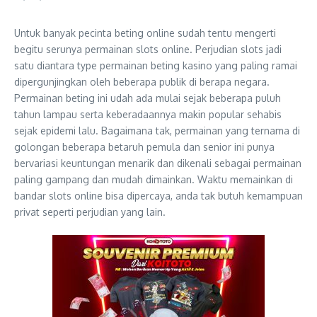
Untuk banyak pecinta beting online sudah tentu mengerti
begitu serunya permainan slots online. Perjudian slots jadi
satu diantara type permainan beting kasino yang paling ramai
dipergunjingkan oleh beberapa publik di berapa negara.
Permainan beting ini udah ada mulai sejak beberapa puluh
tahun lampau serta keberadaannya makin popular sehabis
sejak epidemi lalu. Bagaimana tak, permainan yang ternama di
golongan beberapa betaruh pemula dan senior ini punya
bervariasi keuntungan menarik dan dikenali sebagai permainan
paling gampang dan mudah dimainkan. Waktu memainkan di
bandar slots online bisa dipercaya, anda tak butuh kemampuan
privat seperti perjudian yang lain.