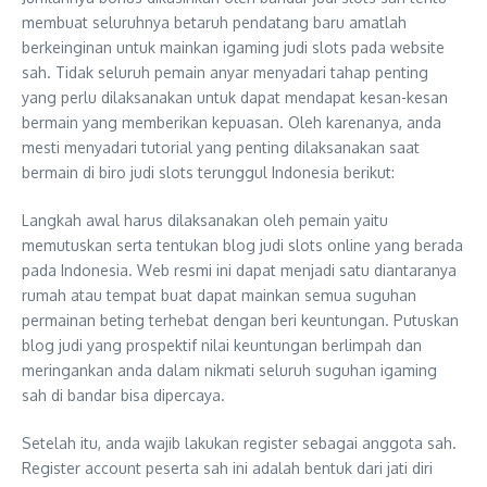
membuat seluruhnya betaruh pendatang baru amatlah
berkeinginan untuk mainkan igaming judi slots pada website
sah. Tidak seluruh pemain anyar menyadari tahap penting
yang perlu dilaksanakan untuk dapat mendapat kesan-kesan
bermain yang memberikan kepuasan. Oleh karenanya, anda
mesti menyadari tutorial yang penting dilaksanakan saat
bermain di biro judi slots terunggul Indonesia berikut:
Langkah awal harus dilaksanakan oleh pemain yaitu
memutuskan serta tentukan blog judi slots online yang berada
pada Indonesia. Web resmi ini dapat menjadi satu diantaranya
rumah atau tempat buat dapat mainkan semua suguhan
permainan beting terhebat dengan beri keuntungan. Putuskan
blog judi yang prospektif nilai keuntungan berlimpah dan
meringankan anda dalam nikmati seluruh suguhan igaming
sah di bandar bisa dipercaya.
Setelah itu, anda wajib lakukan register sebagai anggota sah.
Register account peserta sah ini adalah bentuk dari jati diri