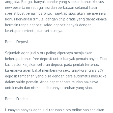
anggota. Sangat banyak bandar yang siapkan bonus khusus
new peserta ini sebagai sisi dari perkataan selamat hadir
spesial buat pemain baru itu. Tiap-tiap situs akan memberinya
bonus bervariasi dimulai dengan chip gratis yang dapat dipakai
bermain tanpa deposit, saldo deposit banyak dengan
ketetapan tertentu, dan seterusnya.
Bonus Deposit
Sejumlah agen judi slots paling dipercaya menjajakan
beberapa bonus free deposit untuk banyak pemain anyar. Tiap
kali bettor kerjakan setoran deposit pada jumlah tertentu,
karenanya agen bakal memberinya sekurang-kurangnya 2%
deposit tambahan yang bisa dengan cara automatis masuk ke
dalam saldo pemain. Anda dapat secara mudah pakainya
untuk main dan nikmati seluruhnya taruhan yang siap.
Bonus Freebet
Lumayan banyak agen judi taruhan slots online sah sediakan