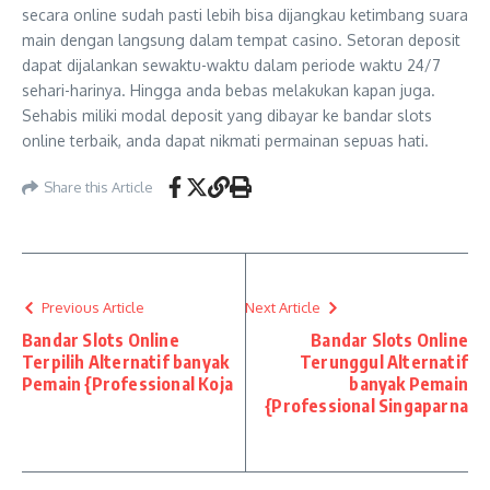
secara online sudah pasti lebih bisa dijangkau ketimbang suara
main dengan langsung dalam tempat casino. Setoran deposit
dapat dijalankan sewaktu-waktu dalam periode waktu 24/7
sehari-harinya. Hingga anda bebas melakukan kapan juga.
Sehabis miliki modal deposit yang dibayar ke bandar slots
online terbaik, anda dapat nikmati permainan sepuas hati.
Share this Article
Previous Article
Next Article
Bandar Slots Online
Bandar Slots Online
Terpilih Alternatif banyak
Terunggul Alternatif
Pemain {Professional Koja
banyak Pemain
{Professional Singaparna