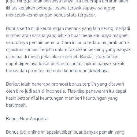
juga. Hingga tidak bertanya-tanya jika beberapa betaruh akan
ikhlas kerjakan pelbagai usaha terbaik supaya sanggup
mencetak kemenangan bonus slots tergacor.
Bonus serta nilai keuntungan menarik yang lain sering menjadi
sumber atau sarana yang dibikin buat memukau daya magnet
seluruhnya pemain pemula. Cara ini pula terlalu mujarab untuk
dijadikan sumber terpilih dalam taklukkan pesaing yang banyak
dijumpai di mesin pelacakan internet. Bandar slots online
dapat dipercaya bakal bersama-sama siapkan banyak sekali
bonus dan promosi memberi keuntungan di webnya.
Berikut ialah beberapa promosi bonus terpilih yang ditawari
oleh biro judi sah di Indonesia. Tiap-tiap penawaran itu dapat
kasih bettor nilai keuntungan memberi keuntungan yang
berlimpah.
Bonus New Anggota
Bonus judi online ini spesial diberi buat banyak pemain yang