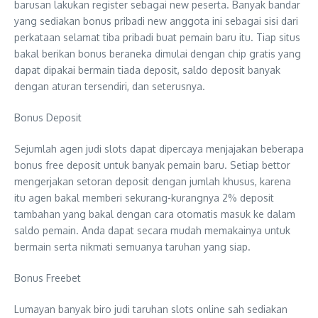
barusan lakukan register sebagai new peserta. Banyak bandar
yang sediakan bonus pribadi new anggota ini sebagai sisi dari
perkataan selamat tiba pribadi buat pemain baru itu. Tiap situs
bakal berikan bonus beraneka dimulai dengan chip gratis yang
dapat dipakai bermain tiada deposit, saldo deposit banyak
dengan aturan tersendiri, dan seterusnya.
Bonus Deposit
Sejumlah agen judi slots dapat dipercaya menjajakan beberapa
bonus free deposit untuk banyak pemain baru. Setiap bettor
mengerjakan setoran deposit dengan jumlah khusus, karena
itu agen bakal memberi sekurang-kurangnya 2% deposit
tambahan yang bakal dengan cara otomatis masuk ke dalam
saldo pemain. Anda dapat secara mudah memakainya untuk
bermain serta nikmati semuanya taruhan yang siap.
Bonus Freebet
Lumayan banyak biro judi taruhan slots online sah sediakan