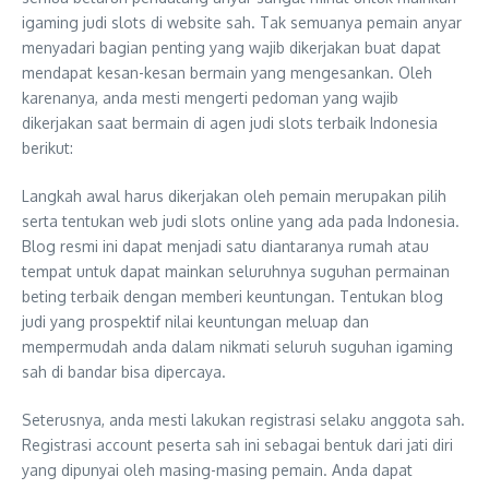
igaming judi slots di website sah. Tak semuanya pemain anyar
menyadari bagian penting yang wajib dikerjakan buat dapat
mendapat kesan-kesan bermain yang mengesankan. Oleh
karenanya, anda mesti mengerti pedoman yang wajib
dikerjakan saat bermain di agen judi slots terbaik Indonesia
berikut:
Langkah awal harus dikerjakan oleh pemain merupakan pilih
serta tentukan web judi slots online yang ada pada Indonesia.
Blog resmi ini dapat menjadi satu diantaranya rumah atau
tempat untuk dapat mainkan seluruhnya suguhan permainan
beting terbaik dengan memberi keuntungan. Tentukan blog
judi yang prospektif nilai keuntungan meluap dan
mempermudah anda dalam nikmati seluruh suguhan igaming
sah di bandar bisa dipercaya.
Seterusnya, anda mesti lakukan registrasi selaku anggota sah.
Registrasi account peserta sah ini sebagai bentuk dari jati diri
yang dipunyai oleh masing-masing pemain. Anda dapat