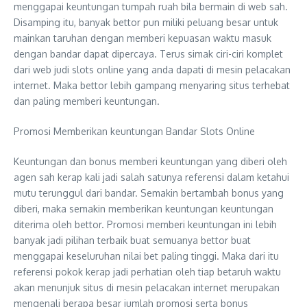
menggapai keuntungan tumpah ruah bila bermain di web sah.
Disamping itu, banyak bettor pun miliki peluang besar untuk
mainkan taruhan dengan memberi kepuasan waktu masuk
dengan bandar dapat dipercaya. Terus simak ciri-ciri komplet
dari web judi slots online yang anda dapati di mesin pelacakan
internet. Maka bettor lebih gampang menyaring situs terhebat
dan paling memberi keuntungan.
Promosi Memberikan keuntungan Bandar Slots Online
Keuntungan dan bonus memberi keuntungan yang diberi oleh
agen sah kerap kali jadi salah satunya referensi dalam ketahui
mutu terunggul dari bandar. Semakin bertambah bonus yang
diberi, maka semakin memberikan keuntungan keuntungan
diterima oleh bettor. Promosi memberi keuntungan ini lebih
banyak jadi pilihan terbaik buat semuanya bettor buat
menggapai keseluruhan nilai bet paling tinggi. Maka dari itu
referensi pokok kerap jadi perhatian oleh tiap betaruh waktu
akan menunjuk situs di mesin pelacakan internet merupakan
mengenali berapa besar jumlah promosi serta bonus