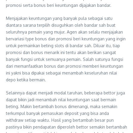
promosi serta bonus beri keuntungan dijajakan bandar.
Menjajakan keuntungan yang banyak pula sebagai satu
diantara sarana terpilih disuguhkan oleh bandar sah buat
seluruhnya pemain yang mujur. Agen akan selalu menjajakan
bervariasi type bonus dan promosi beri keuntungan yang ingin
untuk permainkan beting slots di bandar sah. Diluar itu, tiap
promosi dan bonus menarik ini tentu akan berikan sangat
banyak fungsi untuk semuanya pemain. Salah satunya fungsi
dari memanfaatkan bonus dan promosi memberi keuntungan
ini yakni bisa dipakai sebagai menambah keseluruhan nilai
depo ketika bermain.
Selainnya dapat menjadi modal taruhan, beberapa bettor juga
dapat bikin jadi menambah nilai keuntungan saat bermain
beting. Makin bertambah bonus dimenangi, maka semakin
terkumpul banyak pemasukan deposit yang bisa anda
withdraw setiap waktu. Hasil yang bertambah besar pun
pastinya bikin pendapatan diperoleh bettor semakin bertambah