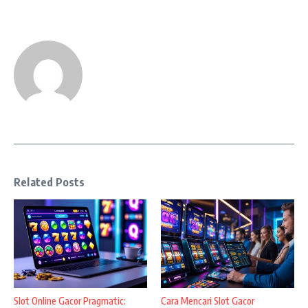
Related Posts
Slot Online Gacor Pragmatic:
Cara Mencari Slot Gacor