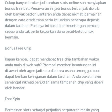
Cukup banyak broker judi taruhan slots online sah menyiapkan
bonus free bet. Penawaran ini jadi bonus terbanyak dibidik
oleh banyak bettor. Lantaran anda dapat nikmati permainan
dengan cara gratis tapa perlu keluarkan beberapa deposit
dalam taruhan. Pastinya ini bakal beri keuntungan pemain,
sebab anda tak perlu keluarkan dana betul-betul untuk
bermain.
Bonus Free Chip
Kapan kembali dapat mendapat free chip tambahan waktu
anda main di web sah? Promosi memberi keuntungan ini
ditawari oleh agen jadi satu diantara usaha terunggul buat
dapat berikan keringanan dalam taruhan. Anda bakal makin
semangat nikmati perjudian sama tambahan chip yang diberi
oleh bandar.
Free Spin
Permainan slots sebagai perjudian perputaran mesin yang