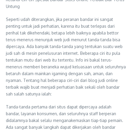
Untung
Seperti udah diterangkan, jika peranan bandar ini sangat
penting untuk jadi perhatian, karena itu buat terlepas dari
perihal tak dikehendaki, betapa lebih baiknya apabila bettor
terus-menerus menunjuk web judi menurut tanda-tanda bisa
dipercaya. Ada banyak tanda-tanda yang tentukan suatu web
judi sah di mesin penelusuran internet. Beberapa ciri itu pula
tentukan mutu dari web itu tertentu. Info ini bakal terus-
menerus memberi beraneka wujud keluasaan untuk seluruhnya
betaruh dalam mainkan igaming dengan sah, aman, dan
nyaman. Tentang hal beberapa ciri-ciri dari blog judi online
terbaik wajib buat menjadi perhatian baik sekali oleh bandar
sah salah satunya ialah:
Tanda-tanda pertama dari situs dapat dipercaya adalah
bandar, layanan konsumen, dan seluruhnya staff berperan
didalamnya bakal selalu menganakemaskan tiap-tiap pemain.
Ada sangat banyak langkah dapat dikerjakan oleh bandar