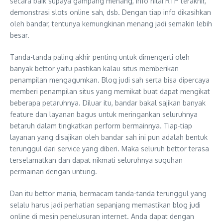
secara baik supaya gampang menang, info nilai RTP terakhir,
demonstrasi slots online sah, dsb. Dengan tiap info dikasihkan
oleh bandar, tentunya kemungkinan menang jadi semakin lebih
besar.
Tanda-tanda paling akhir penting untuk dimengerti oleh
banyak bettor yaitu pastikan kalau situs memberikan
penampilan mengagumkan. Blog judi sah serta bisa dipercaya
memberi penampilan situs yang memikat buat dapat mengikat
beberapa petaruhnya. Diluar itu, bandar bakal sajikan banyak
feature dan layanan bagus untuk meringankan seluruhnya
betaruh dalam tingkatkan perform bermainnya. Tiap-tiap
layanan yang disajikan oleh bandar sah ini pun adalah bentuk
terunggul dari service yang diberi. Maka seluruh bettor terasa
terselamatkan dan dapat nikmati seluruhnya suguhan
permainan dengan untung.
Dan itu bettor mania, bermacam tanda-tanda terunggul yang
selalu harus jadi perhatian sepanjang memastikan blog judi
online di mesin penelusuran internet. Anda dapat dengan