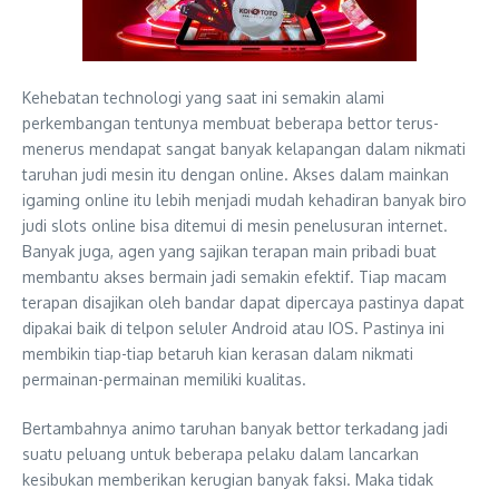
Kehebatan technologi yang saat ini semakin alami
perkembangan tentunya membuat beberapa bettor terus-
menerus mendapat sangat banyak kelapangan dalam nikmati
taruhan judi mesin itu dengan online. Akses dalam mainkan
igaming online itu lebih menjadi mudah kehadiran banyak biro
judi slots online bisa ditemui di mesin penelusuran internet.
Banyak juga, agen yang sajikan terapan main pribadi buat
membantu akses bermain jadi semakin efektif. Tiap macam
terapan disajikan oleh bandar dapat dipercaya pastinya dapat
dipakai baik di telpon seluler Android atau IOS. Pastinya ini
membikin tiap-tiap betaruh kian kerasan dalam nikmati
permainan-permainan memiliki kualitas.
Bertambahnya animo taruhan banyak bettor terkadang jadi
suatu peluang untuk beberapa pelaku dalam lancarkan
kesibukan memberikan kerugian banyak faksi. Maka tidak