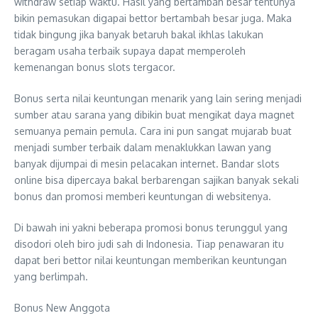
withdraw setiap waktu. Hasil yang bertambah besar tentunya
bikin pemasukan digapai bettor bertambah besar juga. Maka
tidak bingung jika banyak betaruh bakal ikhlas lakukan
beragam usaha terbaik supaya dapat memperoleh
kemenangan bonus slots tergacor.
Bonus serta nilai keuntungan menarik yang lain sering menjadi
sumber atau sarana yang dibikin buat mengikat daya magnet
semuanya pemain pemula. Cara ini pun sangat mujarab buat
menjadi sumber terbaik dalam menaklukkan lawan yang
banyak dijumpai di mesin pelacakan internet. Bandar slots
online bisa dipercaya bakal berbarengan sajikan banyak sekali
bonus dan promosi memberi keuntungan di websitenya.
Di bawah ini yakni beberapa promosi bonus terunggul yang
disodori oleh biro judi sah di Indonesia. Tiap penawaran itu
dapat beri bettor nilai keuntungan memberikan keuntungan
yang berlimpah.
Bonus New Anggota