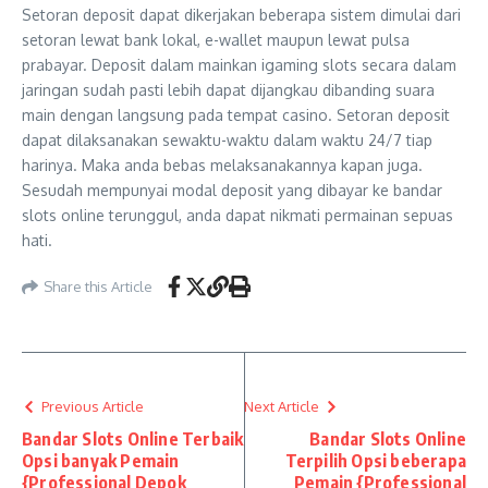
Setoran deposit dapat dikerjakan beberapa sistem dimulai dari
setoran lewat bank lokal, e-wallet maupun lewat pulsa
prabayar. Deposit dalam mainkan igaming slots secara dalam
jaringan sudah pasti lebih dapat dijangkau dibanding suara
main dengan langsung pada tempat casino. Setoran deposit
dapat dilaksanakan sewaktu-waktu dalam waktu 24/7 tiap
harinya. Maka anda bebas melaksanakannya kapan juga.
Sesudah mempunyai modal deposit yang dibayar ke bandar
slots online terunggul, anda dapat nikmati permainan sepuas
hati.
Share this Article
Previous Article
Next Article
Bandar Slots Online Terbaik
Bandar Slots Online
Opsi banyak Pemain
Terpilih Opsi beberapa
{Professional Depok
Pemain {Professional