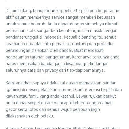
Di lain bidang, bandar igaming online terpilih pun berperanan
aktif dalam memberinya service sangat memberi kepuasan
untuk semua betaruh. Anda dapat dengan simpelnya nikmati
permainan slots sangat beri keuntungan bila masuk dengan
bandar terunggul di Indonesia. Kecuali dibanding itu, semua
keamanan data dan info pemain tergantung dari prosedur
perlindungan disiapkan oleh bandar. Buat mendapati
pengalaman taruhan sangat aman, karenanya tentunya anda
harus memastikan bandar jamin bisa buat perlindungan
seluruhnya data dan privacy dari tiap-tiap pemainnya.
Kami anjurkan supaya tidak asal dalam memastikan bandar
igaming di mesin pelacakan internet. Cari referensi terpilih dari
kawan atau famili yang anda ketahui. Lewat rujukan berikut
anda dapat simpel dalam mencapai keberuntungan amat
gacor serta lolos dari semua wujud penipuan ingin
dilaksanakan oleh pelaku.
Pahami Ciri-ciri Teristimewa Bandar Slots Online Terpilih Biar