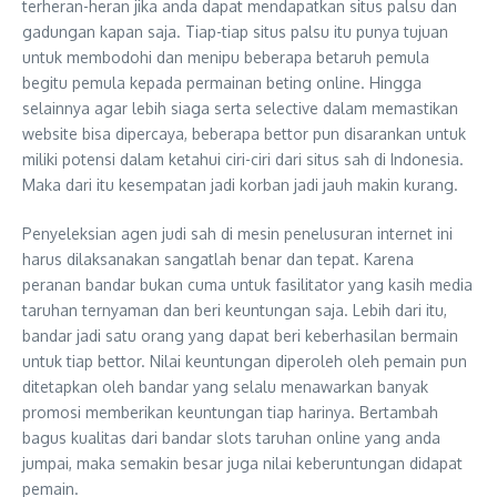
terheran-heran jika anda dapat mendapatkan situs palsu dan
gadungan kapan saja. Tiap-tiap situs palsu itu punya tujuan
untuk membodohi dan menipu beberapa betaruh pemula
begitu pemula kepada permainan beting online. Hingga
selainnya agar lebih siaga serta selective dalam memastikan
website bisa dipercaya, beberapa bettor pun disarankan untuk
miliki potensi dalam ketahui ciri-ciri dari situs sah di Indonesia.
Maka dari itu kesempatan jadi korban jadi jauh makin kurang.
Penyeleksian agen judi sah di mesin penelusuran internet ini
harus dilaksanakan sangatlah benar dan tepat. Karena
peranan bandar bukan cuma untuk fasilitator yang kasih media
taruhan ternyaman dan beri keuntungan saja. Lebih dari itu,
bandar jadi satu orang yang dapat beri keberhasilan bermain
untuk tiap bettor. Nilai keuntungan diperoleh oleh pemain pun
ditetapkan oleh bandar yang selalu menawarkan banyak
promosi memberikan keuntungan tiap harinya. Bertambah
bagus kualitas dari bandar slots taruhan online yang anda
jumpai, maka semakin besar juga nilai keberuntungan didapat
pemain.