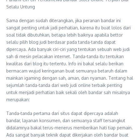
Selalu Untung
Sama dengan sudah diterangkan, jika peranan bandar ini
sangat penting untuk jadi perhatian, karena itu buat lolos dari
soal tidak dibutuhkan, betapa lebih baiknya apabila bettor
selalu pilih blog judi berdasar pada tanda-tanda dapat
dipercaya. Ada banyak ciri-ciri yang tentukan sebuah web judi
sah di mesin pelacakan internet. Tanda-tanda itu tentukan
kwalitas dari blog itu tertentu. Info ini bakal selalu berikan
bermacam wujud keringanan buat semuanya betaruh dalam
mainkan igaming dengan sah, aman, dan nyaman. Tentang hal
sejumlah tanda-tanda dari web judi online terbaik penting
untuk menjadi perhatian baik sekali oleh bandar sah misalnya
merupakan:
Tanda-tanda pertama dari situs dapat dipercaya adalah
bandar, layanan konsumen, dan semuanya staff tersangkut
didalamnya bakal terus-menerus memberikan hati tiap pemain.
Ada sangat banyak teknik dapat dikerjakan oleh bandar buat