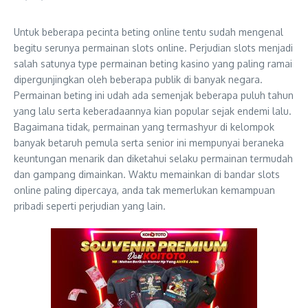
Untuk beberapa pecinta beting online tentu sudah mengenal
begitu serunya permainan slots online. Perjudian slots menjadi
salah satunya type permainan beting kasino yang paling ramai
dipergunjingkan oleh beberapa publik di banyak negara.
Permainan beting ini udah ada semenjak beberapa puluh tahun
yang lalu serta keberadaannya kian popular sejak endemi lalu.
Bagaimana tidak, permainan yang termashyur di kelompok
banyak betaruh pemula serta senior ini mempunyai beraneka
keuntungan menarik dan diketahui selaku permainan termudah
dan gampang dimainkan. Waktu memainkan di bandar slots
online paling dipercaya, anda tak memerlukan kemampuan
pribadi seperti perjudian yang lain.