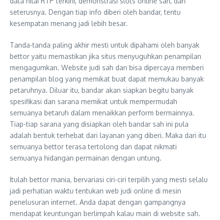
data nilai RTP terkini, demonstrasi slots online sah, dan
seterusnya. Dengan tiap info diberi oleh bandar, tentu
kesempatan menang jadi lebih besar.
Tanda-tanda paling akhir mesti untuk dipahami oleh banyak
bettor yaitu memastikan jika situs menyuguhkan penampilan
mengagumkan. Website judi sah dan bisa dipercaya memberi
penampilan blog yang memikat buat dapat memukau banyak
petaruhnya. Diluar itu, bandar akan siapkan begitu banyak
spesifikasi dan sarana memikat untuk mempermudah
semuanya betaruh dalam menaikkan perform bermainnya.
Tiap-tiap sarana yang disiapkan oleh bandar sah ini pula
adalah bentuk terhebat dari layanan yang diberi. Maka dari itu
semuanya bettor terasa tertolong dan dapat nikmati
semuanya hidangan permainan dengan untung.
Itulah bettor mania, bervariasi ciri-ciri terpilih yang mesti selalu
jadi perhatian waktu tentukan web judi online di mesin
penelusuran internet. Anda dapat dengan gampangnya
mendapat keuntungan berlimpah kalau main di website sah.