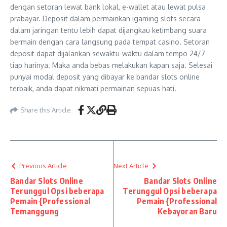
dengan setoran lewat bank lokal, e-wallet atau lewat pulsa
prabayar. Deposit dalam permainkan igaming slots secara
dalam jaringan tentu lebih dapat dijangkau ketimbang suara
bermain dengan cara langsung pada tempat casino. Setoran
deposit dapat dijalankan sewaktu-waktu dalam tempo 24/7
tiap harinya. Maka anda bebas melakukan kapan saja. Selesai
punyai modal deposit yang dibayar ke bandar slots online
terbaik, anda dapat nikmati permainan sepuas hati.
Share this Article
Previous Article
Next Article
Bandar Slots Online
Bandar Slots Online
Terunggul Opsi beberapa
Terunggul Opsi beberapa
Pemain {Professional
Pemain {Professional
Temanggung
Kebayoran Baru