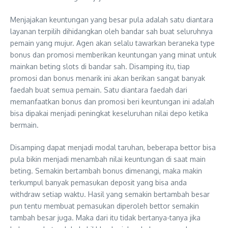
Menjajakan keuntungan yang besar pula adalah satu diantara
layanan terpilih dihidangkan oleh bandar sah buat seluruhnya
pemain yang mujur. Agen akan selalu tawarkan beraneka type
bonus dan promosi memberikan keuntungan yang minat untuk
mainkan beting slots di bandar sah. Disamping itu, tiap
promosi dan bonus menarik ini akan berikan sangat banyak
faedah buat semua pemain. Satu diantara faedah dari
memanfaatkan bonus dan promosi beri keuntungan ini adalah
bisa dipakai menjadi peningkat keseluruhan nilai depo ketika
bermain.
Disamping dapat menjadi modal taruhan, beberapa bettor bisa
pula bikin menjadi menambah nilai keuntungan di saat main
beting. Semakin bertambah bonus dimenangi, maka makin
terkumpul banyak pemasukan deposit yang bisa anda
withdraw setiap waktu. Hasil yang semakin bertambah besar
pun tentu membuat pemasukan diperoleh bettor semakin
tambah besar juga. Maka dari itu tidak bertanya-tanya jika