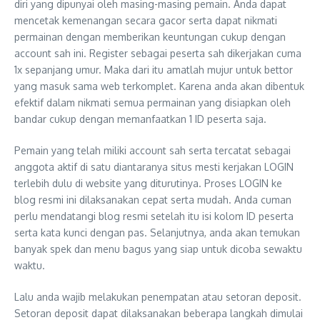
diri yang dipunyai oleh masing-masing pemain. Anda dapat
mencetak kemenangan secara gacor serta dapat nikmati
permainan dengan memberikan keuntungan cukup dengan
account sah ini. Register sebagai peserta sah dikerjakan cuma
1x sepanjang umur. Maka dari itu amatlah mujur untuk bettor
yang masuk sama web terkomplet. Karena anda akan dibentuk
efektif dalam nikmati semua permainan yang disiapkan oleh
bandar cukup dengan memanfaatkan 1 ID peserta saja.
Pemain yang telah miliki account sah serta tercatat sebagai
anggota aktif di satu diantaranya situs mesti kerjakan LOGIN
terlebih dulu di website yang diturutinya. Proses LOGIN ke
blog resmi ini dilaksanakan cepat serta mudah. Anda cuman
perlu mendatangi blog resmi setelah itu isi kolom ID peserta
serta kata kunci dengan pas. Selanjutnya, anda akan temukan
banyak spek dan menu bagus yang siap untuk dicoba sewaktu
waktu.
Lalu anda wajib melakukan penempatan atau setoran deposit.
Setoran deposit dapat dilaksanakan beberapa langkah dimulai