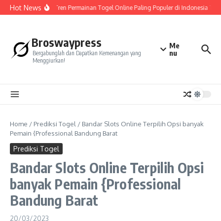
Skip to content
Hot News
Analisis Tren Permainan Togel Online Paling Populer di Indonesia T
Broswaypress
Me
nu
Bergabunglah dan Dapatkan Kemenangan yang
Menggiurkan!
Home
/
Prediksi Togel
/
Bandar Slots Online Terpilih Opsi banyak
Pemain {Professional Bandung Barat
Prediksi Togel
Bandar Slots Online Terpilih Opsi
banyak Pemain {Professional
Bandung Barat
20/03/2023