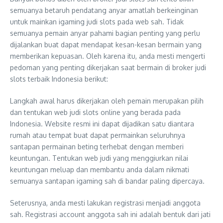
semuanya betaruh pendatang anyar amatlah berkeinginan
untuk mainkan igaming judi slots pada web sah. Tidak
semuanya pemain anyar pahami bagian penting yang perlu
dijalankan buat dapat mendapat kesan-kesan bermain yang
memberikan kepuasan. Oleh karena itu, anda mesti mengerti
pedoman yang penting dikerjakan saat bermain di broker judi
slots terbaik Indonesia berikut:
Langkah awal harus dikerjakan oleh pemain merupakan pilih
dan tentukan web judi slots online yang berada pada
Indonesia. Website resmi ini dapat dijadikan satu diantara
rumah atau tempat buat dapat permainkan seluruhnya
santapan permainan beting terhebat dengan memberi
keuntungan. Tentukan web judi yang menggiurkan nilai
keuntungan meluap dan membantu anda dalam nikmati
semuanya santapan igaming sah di bandar paling dipercaya.
Seterusnya, anda mesti lakukan registrasi menjadi anggota
sah. Registrasi account anggota sah ini adalah bentuk dari jati