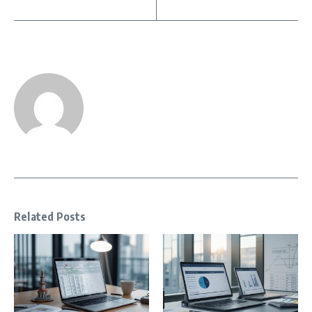
Related Posts