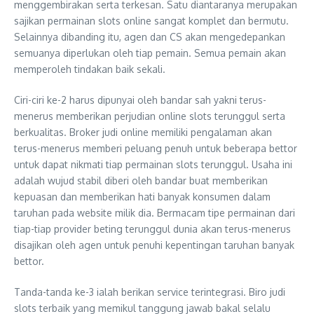
menggembirakan serta terkesan. Satu diantaranya merupakan
sajikan permainan slots online sangat komplet dan bermutu.
Selainnya dibanding itu, agen dan CS akan mengedepankan
semuanya diperlukan oleh tiap pemain. Semua pemain akan
memperoleh tindakan baik sekali.
Ciri-ciri ke-2 harus dipunyai oleh bandar sah yakni terus-
menerus memberikan perjudian online slots terunggul serta
berkualitas. Broker judi online memiliki pengalaman akan
terus-menerus memberi peluang penuh untuk beberapa bettor
untuk dapat nikmati tiap permainan slots terunggul. Usaha ini
adalah wujud stabil diberi oleh bandar buat memberikan
kepuasan dan memberikan hati banyak konsumen dalam
taruhan pada website milik dia. Bermacam tipe permainan dari
tiap-tiap provider beting terunggul dunia akan terus-menerus
disajikan oleh agen untuk penuhi kepentingan taruhan banyak
bettor.
Tanda-tanda ke-3 ialah berikan service terintegrasi. Biro judi
slots terbaik yang memikul tanggung jawab bakal selalu