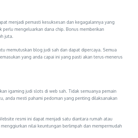
 dapat menjadi pemasti kesuksesan dan kegagalannya yang
n tak perlu mengeluarkan dana chip. Bonus memberikan
h juta.
aktu memutuskan blog judi sah dan dapat dipercaya. Semua
emasukan yang anda capai ini yang pasti akan terus-menerus
kan igaming judi slots di web sah. Tidak semuanya pemain
itu, anda mesti pahami pedoman yang penting dilaksanakan
Website resmi ini dapat menjadi satu diantara rumah atau
g menggiurkan nilai keuntungan berlimpah dan mempermudah