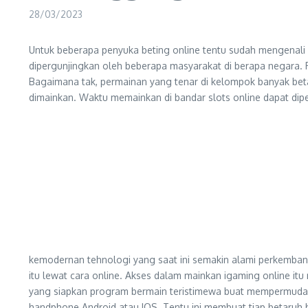
28/03/2023
Untuk beberapa penyuka beting online tentu sudah mengenali b
dipergunjingkan oleh beberapa masyarakat di berapa negara. P
Bagaimana tak, permainan yang tenar di kelompok banyak bet
dimainkan. Waktu memainkan di bandar slots online dapat dip
kemodernan tehnologi yang saat ini semakin alami perkemban
itu lewat cara online. Akses dalam mainkan igaming online itu
yang siapkan program bermain teristimewa buat mempermudah aks
handphone Android atau IOS. Tentu ini membuat tiap betaruh