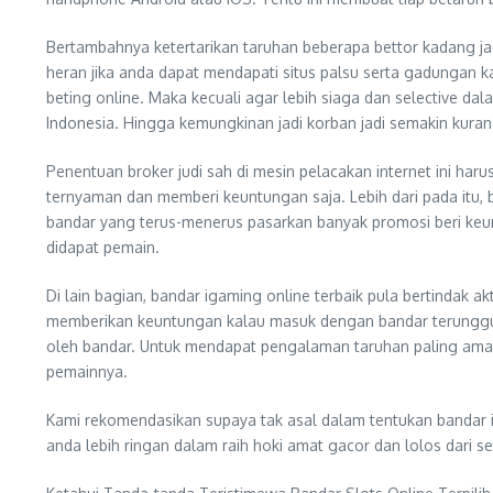
Bertambahnya ketertarikan taruhan beberapa bettor kadang jad
heran jika anda dapat mendapati situs palsu serta gadungan 
beting online. Maka kecuali agar lebih siaga dan selective dala
Indonesia. Hingga kemungkinan jadi korban jadi semakin kuran
Penentuan broker judi sah di mesin pelacakan internet ini har
ternyaman dan memberi keuntungan saja. Lebih dari pada itu, b
bandar yang terus-menerus pasarkan banyak promosi beri keunt
didapat pemain.
Di lain bagian, bandar igaming online terbaik pula bertindak
memberikan keuntungan kalau masuk dengan bandar terunggul d
oleh bandar. Untuk mendapat pengalaman taruhan paling aman,
pemainnya.
Kami rekomendasikan supaya tak asal dalam tentukan bandar iga
anda lebih ringan dalam raih hoki amat gacor dan lolos dari 