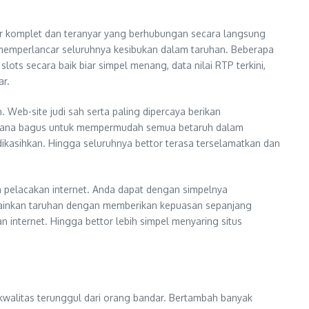
per komplet dan teranyar yang berhubungan secara langsung
m memperlancar seluruhnya kesibukan dalam taruhan. Beberapa
ts secara baik biar simpel menang, data nilai RTP terkini,
ar.
eb-site judi sah serta paling dipercaya berikan
 sarana bagus untuk mempermudah semua betaruh dalam
 dikasihkan. Hingga seluruhnya bettor terasa terselamatkan dan
esin pelacakan internet. Anda dapat dengan simpelnya
mainkan taruhan dengan memberikan kepuasan sepanjang
n internet. Hingga bettor lebih simpel menyaring situs
kwalitas terunggul dari orang bandar. Bertambah banyak