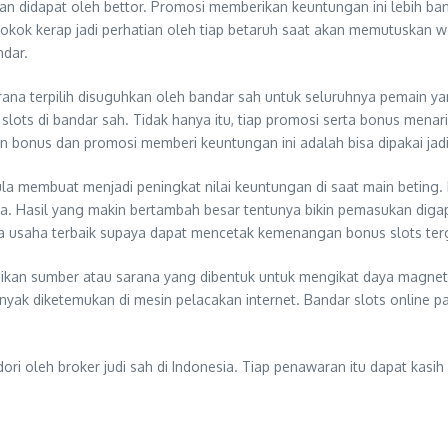
n didapat oleh bettor. Promosi memberikan keuntungan ini lebih ban
pokok kerap jadi perhatian oleh tiap betaruh saat akan memutuskan we
ndar.
ana terpilih disuguhkan oleh bandar sah untuk seluruhnya pemain y
slots di bandar sah. Tidak hanya itu, tiap promosi serta bonus menar
 bonus dan promosi memberi keuntungan ini adalah bisa dipakai jad
 pula membuat menjadi peningkat nilai keuntungan di saat main betin
. Hasil yang makin bertambah besar tentunya bikin pemasukan digap
pa usaha terbaik supaya dapat mencetak kemenangan bonus slots ter
jadikan sumber atau sarana yang dibentuk untuk mengikat daya magne
yak diketemukan di mesin pelacakan internet. Bandar slots online p
ri oleh broker judi sah di Indonesia. Tiap penawaran itu dapat kas