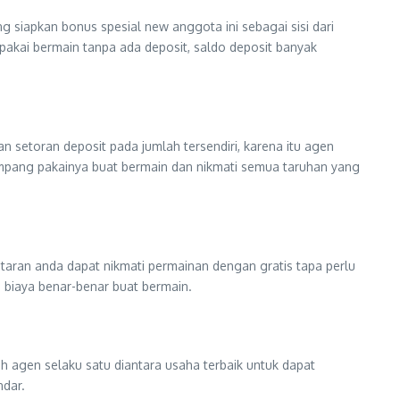
g siapkan bonus spesial new anggota ini sebagai sisi dari
ipakai bermain tanpa ada deposit, saldo deposit banyak
n setoran deposit pada jumlah tersendiri, karena itu agen
mpang pakainya buat bermain dan nikmati semua taruhan yang
antaran anda dapat nikmati permainan dengan gratis tapa perlu
n biaya benar-benar buat bermain.
 agen selaku satu diantara usaha terbaik untuk dapat
ndar.