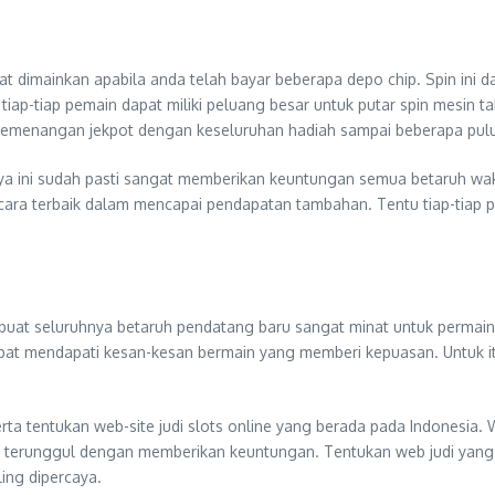
t dimainkan apabila anda telah bayar beberapa depo chip. Spin ini
u tiap-tiap pemain dapat miliki peluang besar untuk putar spin mesi
menangan jekpot dengan keseluruhan hadiah sampai beberapa pulu
caya ini sudah pasti sangat memberikan keuntungan semua betaruh w
ara terbaik dalam mencapai pendapatan tambahan. Tentu tiap-tiap p
embuat seluruhnya betaruh pendatang baru sangat minat untuk permain
dapat mendapati kesan-kesan bermain yang memberi kepuasan. Untuk 
ta tentukan web-site judi slots online yang berada pada Indonesia. 
g terunggul dengan memberikan keuntungan. Tentukan web judi yan
ing dipercaya.