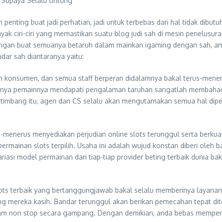
h Supaya Selalu Untung
h penting buat jadi perhatian, jadi untuk terbebas dari hal tidak dib
nyak ciri-ciri yang memastikan suatu blog judi sah di mesin penelusuran
pangan buat semuanya betaruh dalam mainkan igaming dengan sah, am
ndar sah diantaranya yaitu:
yanan konsumen, dan semua staff berperan didalamnya bakal terus-men
anya pemainnya mendapati pengalaman taruhan sangatlah membahagia
 ketimbang itu, agen dan CS selalu akan mengutamakan semua hal dip
us-menerus menyediakan perjudian online slots terunggul serta berkual
permainan slots terpilih. Usaha ini adalah wujud konstan diberi ole
asi model permainan dari tiap-tiap provider beting terbaik dunia ba
 slots terbaik yang bertanggungjawab bakal selalu memberinya layanan 
yang mereka kasih. Bandar terunggul akan berikan pemecahan tepat d
jam non stop secara gampang. Dengan demikian, anda bebas mempero