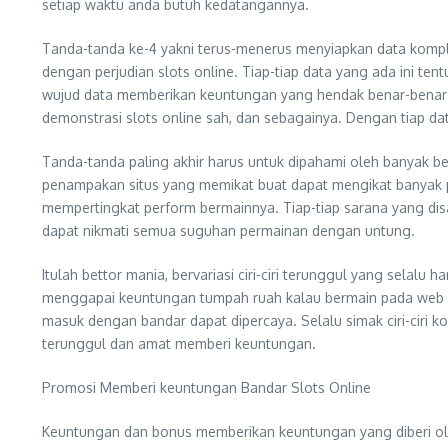
setiap waktu anda butuh kedatangannya.
Tanda-tanda ke-4 yakni terus-menerus menyiapkan data komple
dengan perjudian slots online. Tiap-tiap data yang ada ini 
wujud data memberikan keuntungan yang hendak benar-benar ber
demonstrasi slots online sah, dan sebagainya. Dengan tiap dat
Tanda-tanda paling akhir harus untuk dipahami oleh banyak b
penampakan situs yang memikat buat dapat mengikat banyak 
mempertingkat perform bermainnya. Tiap-tiap sarana yang disaj
dapat nikmati semua suguhan permainan dengan untung.
Itulah bettor mania, bervariasi ciri-ciri terunggul yang selal
menggapai keuntungan tumpah ruah kalau bermain pada web s
masuk dengan bandar dapat dipercaya. Selalu simak ciri-ciri ko
terunggul dan amat memberi keuntungan.
Promosi Memberi keuntungan Bandar Slots Online
Keuntungan dan bonus memberikan keuntungan yang diberi oleh