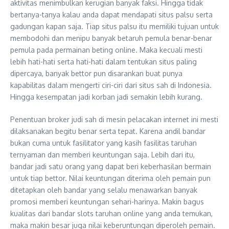
aktivitas menimbulkan kerugian banyak faksi. Hingga tidak
bertanya-tanya kalau anda dapat mendapati situs palsu serta
gadungan kapan saja. Tiap situs palsu itu memiliki tujuan untuk
membodohi dan menipu banyak betaruh pemula benar-benar
pemula pada permainan beting online. Maka kecuali mesti
lebih hati-hati serta hati-hati dalam tentukan situs paling
dipercaya, banyak bettor pun disarankan buat punya
kapabilitas dalam mengerti ciri-ciri dari situs sah di Indonesia.
Hingga kesempatan jadi korban jadi semakin lebih kurang.
Penentuan broker judi sah di mesin pelacakan internet ini mesti
dilaksanakan begitu benar serta tepat. Karena andil bandar
bukan cuma untuk fasilitator yang kasih fasilitas taruhan
ternyaman dan memberi keuntungan saja. Lebih dari itu,
bandar jadi satu orang yang dapat beri keberhasilan bermain
untuk tiap bettor. Nilai keuntungan diterima oleh pemain pun
ditetapkan oleh bandar yang selalu menawarkan banyak
promosi memberi keuntungan sehari-harinya. Makin bagus
kualitas dari bandar slots taruhan online yang anda temukan,
maka makin besar juga nilai keberuntungan diperoleh pemain.