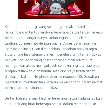
Kehebatan tehnologi yang sekarang semakin alami
perkembangan tentu membikin beberapa bettor terus-menerus
memperoleh sangat banyak kelapangan dalam nikmati
taruhan judi mesin itu dengan online. Akses dalam mainkan
igaming online itu kian dimudahkan kehadiran banyak agen judi
slots online bisa ditemui di mesin penelusuran internet. Cukup
banyak juga, agen yang sajikan terapan main privat buat
meringankan akses main jadi jauh semakin ringkas. Tiap type
terapan disiapkan oleh bandar bisa dipercaya nyata dapat
dipakai baik di mobile-phone Android maupun IOS. Sudah pasti
masalah ini membuat tiap betaruh makin senang dalam nikmati
permainan-permainan berkualitas.
Bertambahnya animo taruhan beberapa bettor kadang jadikan
suatu peluang buat beberapa pelaku dalam memperlancar