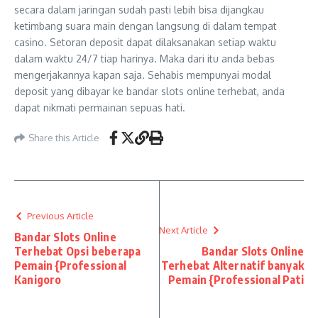
secara dalam jaringan sudah pasti lebih bisa dijangkau
ketimbang suara main dengan langsung di dalam tempat
casino. Setoran deposit dapat dilaksanakan setiap waktu
dalam waktu 24/7 tiap harinya. Maka dari itu anda bebas
mengerjakannya kapan saja. Sehabis mempunyai modal
deposit yang dibayar ke bandar slots online terhebat, anda
dapat nikmati permainan sepuas hati.
Share this Article
Previous Article
Next Article
Bandar Slots Online
Terhebat Opsi beberapa
Bandar Slots Online
Pemain {Professional
Terhebat Alternatif banyak
Kanigoro
Pemain {Professional Pati