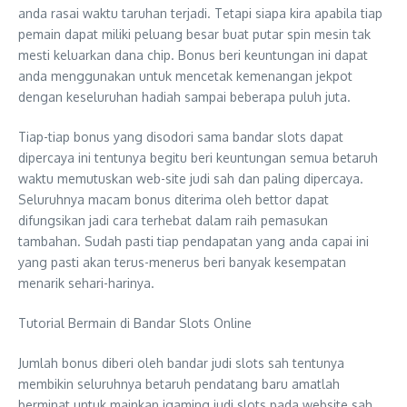
anda rasai waktu taruhan terjadi. Tetapi siapa kira apabila tiap
pemain dapat miliki peluang besar buat putar spin mesin tak
mesti keluarkan dana chip. Bonus beri keuntungan ini dapat
anda menggunakan untuk mencetak kemenangan jekpot
dengan keseluruhan hadiah sampai beberapa puluh juta.
Tiap-tiap bonus yang disodori sama bandar slots dapat
dipercaya ini tentunya begitu beri keuntungan semua betaruh
waktu memutuskan web-site judi sah dan paling dipercaya.
Seluruhnya macam bonus diterima oleh bettor dapat
difungsikan jadi cara terhebat dalam raih pemasukan
tambahan. Sudah pasti tiap pendapatan yang anda capai ini
yang pasti akan terus-menerus beri banyak kesempatan
menarik sehari-harinya.
Tutorial Bermain di Bandar Slots Online
Jumlah bonus diberi oleh bandar judi slots sah tentunya
membikin seluruhnya betaruh pendatang baru amatlah
berminat untuk mainkan igaming judi slots pada website sah.