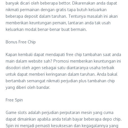
banyak dicari oleh beberapa bettor. Dikarenakan anda dapat
nikmati permainan dengan gratis tapa butuh keluarkan
beberapa deposit dalam taruhan. Tentunya masalah ini akan
memberikan keuntungan pemain, lantaran anda tak usah
keluarkan modal benar-benar buat bermain.
Bonus Free Chip
Kapan kembali dapat mendapati free chip tambahan saat anda
main dalam website sah? Promosi memberikan keuntungan ini
disodori oleh agen sebagai satu diantaranya usaha terbaik
untuk dapat memberi keringanan dalam taruhan. Anda bakal
bertambah semangat nikmati perjudian plus tambahan chip
yang diberi oleh bandar.
Free Spin
Game slots adalah perjudian perputaran mesin yang cuma
dapat dimainkan apabila anda telah bayar beberapa depo chip.
Spin ini menjadi pemasti kesuksesan dan kegagalannya yang