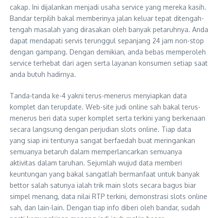
cakap. Ini dijalankan menjadi usaha service yang mereka kasih.
Bandar terpilih bakal memberinya jalan keluar tepat ditengah-
tengah masalah yang dirasakan oleh banyak petaruhnya. Anda
dapat mendapati servis terunggul sepanjang 24 jam non-stop
dengan gampang. Dengan demikian, anda bebas memperoleh
service terhebat dari agen serta layanan konsumen setiap saat
anda butuh hadirnya.
Tanda-tanda ke-4 yakni terus-menerus menyiapkan data
komplet dan terupdate. Web-site judi online sah bakal terus-
menerus beri data super komplet serta terkini yang berkenaan
secara langsung dengan perjudian slots online. Tiap data
yang siap ini tentunya sangat berfaedah buat meringankan
semuanya betaruh dalam memperlancarkan semuanya
aktivitas dalam taruhan. Sejumlah wujud data memberi
keuntungan yang bakal sangatlah bermanfaat untuk banyak
bettor salah satunya ialah trik main slots secara bagus biar
simpel menang, data nilai RTP terkini, demonstrasi slots online
sah, dan lain-lain. Dengan tiap info diberi oleh bandar, sudah