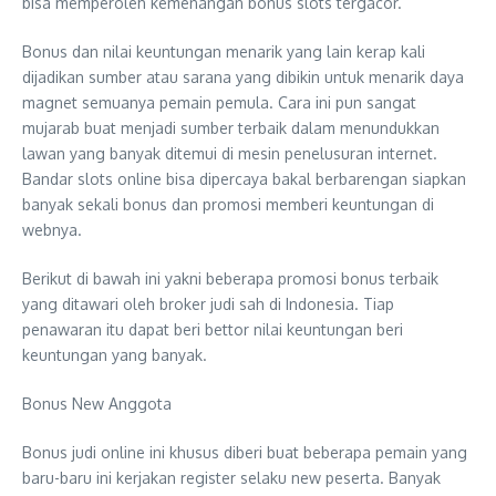
bisa memperoleh kemenangan bonus slots tergacor.
Bonus dan nilai keuntungan menarik yang lain kerap kali
dijadikan sumber atau sarana yang dibikin untuk menarik daya
magnet semuanya pemain pemula. Cara ini pun sangat
mujarab buat menjadi sumber terbaik dalam menundukkan
lawan yang banyak ditemui di mesin penelusuran internet.
Bandar slots online bisa dipercaya bakal berbarengan siapkan
banyak sekali bonus dan promosi memberi keuntungan di
webnya.
Berikut di bawah ini yakni beberapa promosi bonus terbaik
yang ditawari oleh broker judi sah di Indonesia. Tiap
penawaran itu dapat beri bettor nilai keuntungan beri
keuntungan yang banyak.
Bonus New Anggota
Bonus judi online ini khusus diberi buat beberapa pemain yang
baru-baru ini kerjakan register selaku new peserta. Banyak