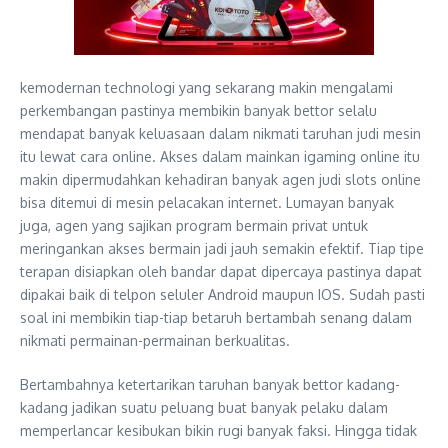
kemodernan technologi yang sekarang makin mengalami
perkembangan pastinya membikin banyak bettor selalu
mendapat banyak keluasaan dalam nikmati taruhan judi mesin
itu lewat cara online. Akses dalam mainkan igaming online itu
makin dipermudahkan kehadiran banyak agen judi slots online
bisa ditemui di mesin pelacakan internet. Lumayan banyak
juga, agen yang sajikan program bermain privat untuk
meringankan akses bermain jadi jauh semakin efektif. Tiap tipe
terapan disiapkan oleh bandar dapat dipercaya pastinya dapat
dipakai baik di telpon seluler Android maupun IOS. Sudah pasti
soal ini membikin tiap-tiap betaruh bertambah senang dalam
nikmati permainan-permainan berkualitas.
Bertambahnya ketertarikan taruhan banyak bettor kadang-
kadang jadikan suatu peluang buat banyak pelaku dalam
memperlancar kesibukan bikin rugi banyak faksi. Hingga tidak