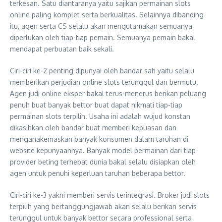
terkesan. Satu diantaranya yaitu sajikan permainan slots
online paling komplet serta berkualitas. Selainnya dibanding
itu, agen serta CS selalu akan mengutamakan semuanya
diperlukan oleh tiap-tiap pemain. Semuanya pemain bakal
mendapat perbuatan baik sekali.
Ciri-ciri ke-2 penting dipunyai oleh bandar sah yaitu selalu
memberikan perjudian online slots terunggul dan bermutu.
Agen judi online eksper bakal terus-menerus berikan peluang
penuh buat banyak bettor buat dapat nikmati tiap-tiap
permainan slots terpilih. Usaha ini adalah wujud konstan
dikasihkan oleh bandar buat memberi kepuasan dan
menganakemaskan banyak konsumen dalam taruhan di
website kepunyaannya. Banyak model permainan dari tiap
provider beting terhebat dunia bakal selalu disiapkan oleh
agen untuk penuhi keperluan taruhan beberapa bettor.
Ciri-ciri ke-3 yakni memberi servis terintegrasi. Broker judi slots
terpilih yang bertanggungjawab akan selalu berikan servis
terunggul untuk banyak bettor secara professional serta