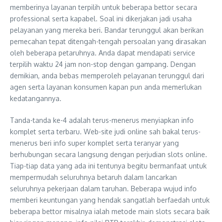
memberinya layanan terpilih untuk beberapa bettor secara
professional serta kapabel. Soal ini dikerjakan jadi usaha
pelayanan yang mereka beri. Bandar terunggul akan berikan
pemecahan tepat ditengah-tengah persoalan yang dirasakan
oleh beberapa petaruhnya. Anda dapat mendapati service
terpilih waktu 24 jam non-stop dengan gampang. Dengan
demikian, anda bebas memperoleh pelayanan terunggul dari
agen serta layanan konsumen kapan pun anda memerlukan
kedatangannya.
Tanda-tanda ke-4 adalah terus-menerus menyiapkan info
komplet serta terbaru. Web-site judi online sah bakal terus-
menerus beri info super komplet serta teranyar yang
berhubungan secara langsung dengan perjudian slots online.
Tiap-tiap data yang ada ini tentunya begitu bermanfaat untuk
mempermudah seluruhnya betaruh dalam lancarkan
seluruhnya pekerjaan dalam taruhan. Beberapa wujud info
memberi keuntungan yang hendak sangatlah berfaedah untuk
beberapa bettor misalnya ialah metode main slots secara baik