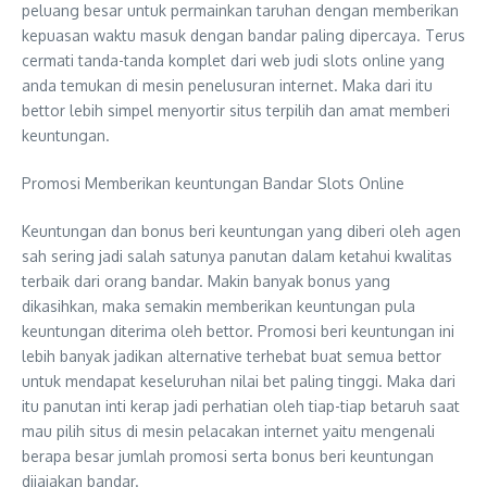
peluang besar untuk permainkan taruhan dengan memberikan
kepuasan waktu masuk dengan bandar paling dipercaya. Terus
cermati tanda-tanda komplet dari web judi slots online yang
anda temukan di mesin penelusuran internet. Maka dari itu
bettor lebih simpel menyortir situs terpilih dan amat memberi
keuntungan.
Promosi Memberikan keuntungan Bandar Slots Online
Keuntungan dan bonus beri keuntungan yang diberi oleh agen
sah sering jadi salah satunya panutan dalam ketahui kwalitas
terbaik dari orang bandar. Makin banyak bonus yang
dikasihkan, maka semakin memberikan keuntungan pula
keuntungan diterima oleh bettor. Promosi beri keuntungan ini
lebih banyak jadikan alternative terhebat buat semua bettor
untuk mendapat keseluruhan nilai bet paling tinggi. Maka dari
itu panutan inti kerap jadi perhatian oleh tiap-tiap betaruh saat
mau pilih situs di mesin pelacakan internet yaitu mengenali
berapa besar jumlah promosi serta bonus beri keuntungan
dijajakan bandar.