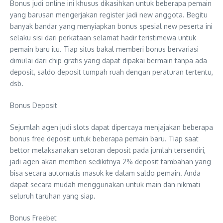
Bonus judi online ini khusus dikasihkan untuk beberapa pemain
yang barusan mengerjakan register jadi new anggota. Begitu
banyak bandar yang menyiapkan bonus spesial new peserta ini
selaku sisi dari perkataan selamat hadir teristimewa untuk
pemain baru itu. Tiap situs bakal memberi bonus bervariasi
dimulai dari chip gratis yang dapat dipakai bermain tanpa ada
deposit, saldo deposit tumpah ruah dengan peraturan tertentu,
dsb.
Bonus Deposit
Sejumlah agen judi slots dapat dipercaya menjajakan beberapa
bonus free deposit untuk beberapa pemain baru. Tiap saat
bettor melaksanakan setoran deposit pada jumlah tersendiri,
jadi agen akan memberi sedikitnya 2% deposit tambahan yang
bisa secara automatis masuk ke dalam saldo pemain. Anda
dapat secara mudah menggunakan untuk main dan nikmati
seluruh taruhan yang siap.
Bonus Freebet