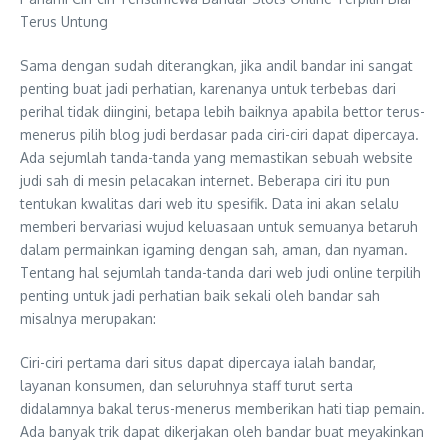
Terus Untung
Sama dengan sudah diterangkan, jika andil bandar ini sangat
penting buat jadi perhatian, karenanya untuk terbebas dari
perihal tidak diingini, betapa lebih baiknya apabila bettor terus-
menerus pilih blog judi berdasar pada ciri-ciri dapat dipercaya.
Ada sejumlah tanda-tanda yang memastikan sebuah website
judi sah di mesin pelacakan internet. Beberapa ciri itu pun
tentukan kwalitas dari web itu spesifik. Data ini akan selalu
memberi bervariasi wujud keluasaan untuk semuanya betaruh
dalam permainkan igaming dengan sah, aman, dan nyaman.
Tentang hal sejumlah tanda-tanda dari web judi online terpilih
penting untuk jadi perhatian baik sekali oleh bandar sah
misalnya merupakan:
Ciri-ciri pertama dari situs dapat dipercaya ialah bandar,
layanan konsumen, dan seluruhnya staff turut serta
didalamnya bakal terus-menerus memberikan hati tiap pemain.
Ada banyak trik dapat dikerjakan oleh bandar buat meyakinkan