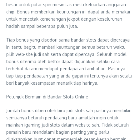
besar untuk putar spin mesin tak mesti keluarkan anggaran
chip. Bonus memberikan keuntungan ini dapat anda memakai
untuk mencetak kemenangan jekpot dengan keseluruhan
hadiah sampai beberapa puluh juta.
Tiap bonus yang disodori sama bandar slots dapat dipercaya
ini tentu begitu memberi keuntungan semua betaruh waktu
pilih web-site judi sah serta dapat dipercaya. Seluruh model
bonus diterima oleh bettor dapat digunakan selaku cara
terhebat dalam mendapat pendapatan tambahan. Pastinya
tiap-tiap pendapatan yang anda gapai ini tentunya akan selalu
beri banyak kesempatan menarik tiap harinya.
Petunjuk Bermain di Bandar Slots Online
Jumlah bonus diberi oleh biro judi slots sah pastinya membikin
semuanya betaruh pendatang baru amatlah ingin untuk
mainkan igaming judi slots dalam website sah. Tidak seluruh
pemain baru mendalami bagian penting yang perlu
dilaksanakan buat dapat memperoleh kesan-kesan bermain