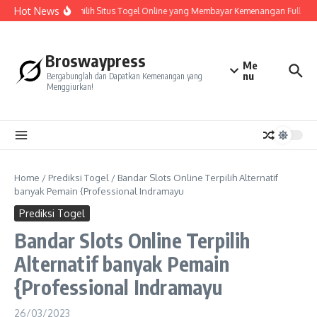
Skip to content
Hot News
Tips Memilih Situs Togel Online yang Membayar Kemenangan Full di 
Broswaypress
Me
nu
Bergabunglah dan Dapatkan Kemenangan yang
Menggiurkan!
Home
/
Prediksi Togel
/
Bandar Slots Online Terpilih Alternatif
banyak Pemain {Professional Indramayu
Prediksi Togel
Bandar Slots Online Terpilih
Alternatif banyak Pemain
{Professional Indramayu
26/03/2023