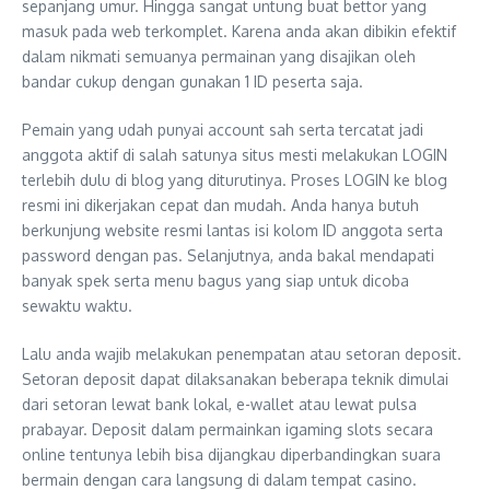
sepanjang umur. Hingga sangat untung buat bettor yang
masuk pada web terkomplet. Karena anda akan dibikin efektif
dalam nikmati semuanya permainan yang disajikan oleh
bandar cukup dengan gunakan 1 ID peserta saja.
Pemain yang udah punyai account sah serta tercatat jadi
anggota aktif di salah satunya situs mesti melakukan LOGIN
terlebih dulu di blog yang diturutinya. Proses LOGIN ke blog
resmi ini dikerjakan cepat dan mudah. Anda hanya butuh
berkunjung website resmi lantas isi kolom ID anggota serta
password dengan pas. Selanjutnya, anda bakal mendapati
banyak spek serta menu bagus yang siap untuk dicoba
sewaktu waktu.
Lalu anda wajib melakukan penempatan atau setoran deposit.
Setoran deposit dapat dilaksanakan beberapa teknik dimulai
dari setoran lewat bank lokal, e-wallet atau lewat pulsa
prabayar. Deposit dalam permainkan igaming slots secara
online tentunya lebih bisa dijangkau diperbandingkan suara
bermain dengan cara langsung di dalam tempat casino.