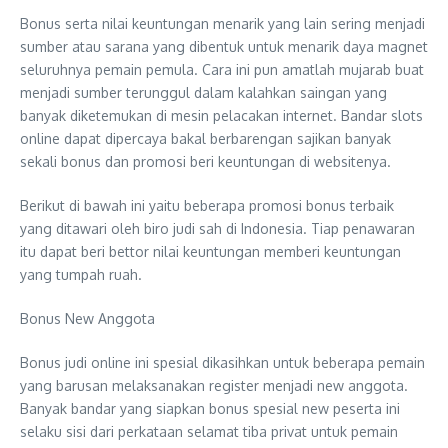
Bonus serta nilai keuntungan menarik yang lain sering menjadi
sumber atau sarana yang dibentuk untuk menarik daya magnet
seluruhnya pemain pemula. Cara ini pun amatlah mujarab buat
menjadi sumber terunggul dalam kalahkan saingan yang
banyak diketemukan di mesin pelacakan internet. Bandar slots
online dapat dipercaya bakal berbarengan sajikan banyak
sekali bonus dan promosi beri keuntungan di websitenya.
Berikut di bawah ini yaitu beberapa promosi bonus terbaik
yang ditawari oleh biro judi sah di Indonesia. Tiap penawaran
itu dapat beri bettor nilai keuntungan memberi keuntungan
yang tumpah ruah.
Bonus New Anggota
Bonus judi online ini spesial dikasihkan untuk beberapa pemain
yang barusan melaksanakan register menjadi new anggota.
Banyak bandar yang siapkan bonus spesial new peserta ini
selaku sisi dari perkataan selamat tiba privat untuk pemain