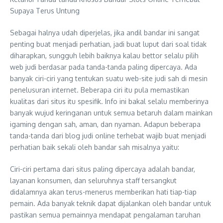
Supaya Terus Untung
Sebagai halnya udah diperjelas, jika andil bandar ini sangat
penting buat menjadi perhatian, jadi buat luput dari soal tidak
diharapkan, sungguh lebih baiknya kalau bettor selalu pilih
web judi berdasar pada tanda-tanda paling dipercaya. Ada
banyak ciri-ciri yang tentukan suatu web-site judi sah di mesin
penelusuran internet. Beberapa ciri itu pula memastikan
kualitas dari situs itu spesifik. Info ini bakal selalu memberinya
banyak wujud keringanan untuk semua betaruh dalam mainkan
igaming dengan sah, aman, dan nyaman. Adapun beberapa
tanda-tanda dari blog judi online terhebat wajib buat menjadi
perhatian baik sekali oleh bandar sah misalnya yaitu:
Ciri-ciri pertama dari situs paling dipercaya adalah bandar,
layanan konsumen, dan seluruhnya staff tersangkut
didalamnya akan terus-menerus memberikan hati tiap-tiap
pemain. Ada banyak teknik dapat dijalankan oleh bandar untuk
pastikan semua pemainnya mendapat pengalaman taruhan