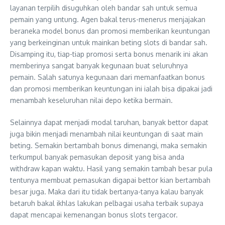
layanan terpilih disuguhkan oleh bandar sah untuk semua
pemain yang untung. Agen bakal terus-menerus menjajakan
beraneka model bonus dan promosi memberikan keuntungan
yang berkeinginan untuk mainkan beting slots di bandar sah.
Disamping itu, tiap-tiap promosi serta bonus menarik ini akan
memberinya sangat banyak kegunaan buat seluruhnya
pemain. Salah satunya kegunaan dari memanfaatkan bonus
dan promosi memberikan keuntungan ini ialah bisa dipakai jadi
menambah keseluruhan nilai depo ketika bermain.
Selainnya dapat menjadi modal taruhan, banyak bettor dapat
juga bikin menjadi menambah nilai keuntungan di saat main
beting. Semakin bertambah bonus dimenangi, maka semakin
terkumpul banyak pemasukan deposit yang bisa anda
withdraw kapan waktu. Hasil yang semakin tambah besar pula
tentunya membuat pemasukan digapai bettor kian bertambah
besar juga. Maka dari itu tidak bertanya-tanya kalau banyak
betaruh bakal ikhlas lakukan pelbagai usaha terbaik supaya
dapat mencapai kemenangan bonus slots tergacor.