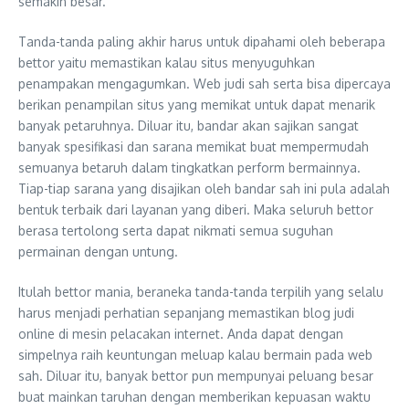
semakin besar.
Tanda-tanda paling akhir harus untuk dipahami oleh beberapa
bettor yaitu memastikan kalau situs menyuguhkan
penampakan mengagumkan. Web judi sah serta bisa dipercaya
berikan penampilan situs yang memikat untuk dapat menarik
banyak petaruhnya. Diluar itu, bandar akan sajikan sangat
banyak spesifikasi dan sarana memikat buat mempermudah
semuanya betaruh dalam tingkatkan perform bermainnya.
Tiap-tiap sarana yang disajikan oleh bandar sah ini pula adalah
bentuk terbaik dari layanan yang diberi. Maka seluruh bettor
berasa tertolong serta dapat nikmati semua suguhan
permainan dengan untung.
Itulah bettor mania, beraneka tanda-tanda terpilih yang selalu
harus menjadi perhatian sepanjang memastikan blog judi
online di mesin pelacakan internet. Anda dapat dengan
simpelnya raih keuntungan meluap kalau bermain pada web
sah. Diluar itu, banyak bettor pun mempunyai peluang besar
buat mainkan taruhan dengan memberikan kepuasan waktu