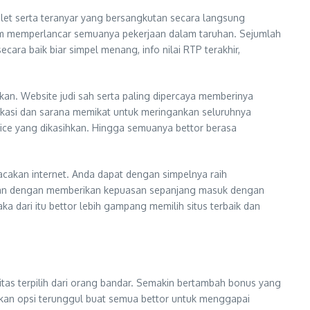
mplet serta teranyar yang bersangkutan secara langsung
alam memperlancar semuanya pekerjaan dalam taruhan. Sejumlah
ra baik biar simpel menang, info nilai RTP terakhir,
kan. Website judi sah serta paling dipercaya memberinya
ikasi dan sarana memikat untuk meringankan seluruhnya
vice yang dikasihkan. Hingga semuanya bettor berasa
elacakan internet. Anda dapat dengan simpelnya raih
aruhan dengan memberikan kepuasan sepanjang masuk dengan
aka dari itu bettor lebih gampang memilih situs terbaik dan
tas terpilih dari orang bandar. Semakin bertambah bonus yang
dikan opsi terunggul buat semua bettor untuk menggapai