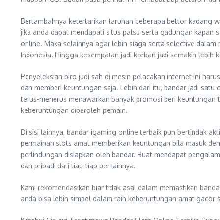
Bertambahnya ketertarikan taruhan beberapa bettor kadang wak
jika anda dapat mendapati situs palsu serta gadungan kapan s
online. Maka selainnya agar lebih siaga serta selective dalam
Indonesia. Hingga kesempatan jadi korban jadi semakin lebih 
Penyeleksian biro judi sah di mesin pelacakan internet ini har
dan memberi keuntungan saja. Lebih dari itu, bandar jadi satu
terus-menerus menawarkan banyak promosi beri keuntungan tia
keberuntungan diperoleh pemain.
Di sisi lainnya, bandar igaming online terbaik pun bertinda
permainan slots amat memberikan keuntungan bila masuk denga
perlindungan disiapkan oleh bandar. Buat mendapat pengalam
dan pribadi dari tiap-tiap pemainnya.
Kami rekomendasikan biar tidak asal dalam memastikan bandar i
anda bisa lebih simpel dalam raih keberuntungan amat gacor s