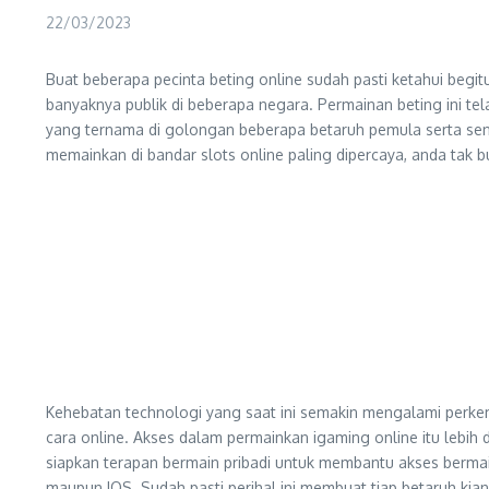
22/03/2023
Buat beberapa pecinta beting online sudah pasti ketahui begit
banyaknya publik di beberapa negara. Permainan beting ini te
yang ternama di golongan beberapa betaruh pemula serta se
memainkan di bandar slots online paling dipercaya, anda tak bu
Kehebatan technologi yang saat ini semakin mengalami perke
cara online. Akses dalam permainkan igaming online itu lebih 
siapkan terapan bermain pribadi untuk membantu akses bermain j
maupun IOS. Sudah pasti perihal ini membuat tiap betaruh kia