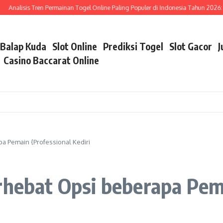
alisis Tren Permainan Togel Online Paling Populer di Indonesia Tahun 2026: Pa
Balap Kuda
Slot Online
Prediksi Togel
Slot Gacor
J
Casino Baccarat Online
a Pemain {Professional Kediri
rhebat Opsi beberapa Pem