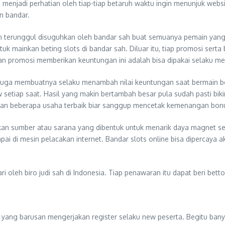
ap menjadi perhatian oleh tiap-tiap betaruh waktu ingin menunjuk we
n bandar.
n terunggul disuguhkan oleh bandar sah buat semuanya pemain yang
mainkan beting slots di bandar sah. Diluar itu, tiap promosi serta 
n promosi memberikan keuntungan ini adalah bisa dipakai selaku me
at juga membuatnya selaku menambah nilai keuntungan saat bermain 
setiap saat. Hasil yang makin bertambah besar pula sudah pasti bik
akan beberapa usaha terbaik biar sanggup mencetak kemenangan bonu
dikan sumber atau sarana yang dibentuk untuk menarik daya magnet s
ai di mesin pelacakan internet. Bandar slots online bisa dipercaya
ri oleh biro judi sah di Indonesia. Tiap penawaran itu dapat beri be
in yang barusan mengerjakan register selaku new peserta. Begitu ban