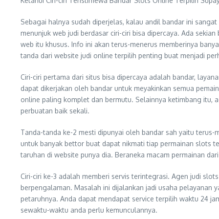
Ketahui Ciri-ciri Teristimewa Bandar Slots Online Terpilih Sup
Sebagai halnya sudah diperjelas, kalau andil bandar ini sangat 
menunjuk web judi berdasar ciri-ciri bisa dipercaya. Ada seki
web itu khusus. Info ini akan terus-menerus memberinya ban
tanda dari website judi online terpilih penting buat menjadi per
Ciri-ciri pertama dari situs bisa dipercaya adalah bandar, la
dapat dikerjakan oleh bandar untuk meyakinkan semua pemai
online paling komplet dan bermutu. Selainnya ketimbang itu,
perbuatan baik sekali.
Tanda-tanda ke-2 mesti dipunyai oleh bandar sah yaitu terus-
untuk banyak bettor buat dapat nikmati tiap permainan slots 
taruhan di website punya dia. Beraneka macam permainan dari t
Ciri-ciri ke-3 adalah memberi servis terintegrasi. Agen judi s
berpengalaman. Masalah ini dijalankan jadi usaha pelayanan y
petaruhnya. Anda dapat mendapat service terpilih waktu 24 
sewaktu-waktu anda perlu kemunculannya.