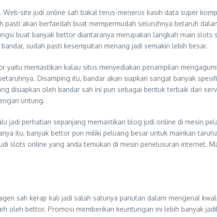
i. Web-site judi online sah bakal terus-menerus kasih data super ko
 sudah pasti akan berfaedah buat mempermudah seluruhnya betaruh d
si buat banyak bettor diantaranya merupakan langkah main slots seca
eh bandar, sudah pasti kesempatan menang jadi semakin lebih besar.
bettor yaitu memastikan kalau situs menyediakan penampilan mengagum
taruhnya. Disamping itu, bandar akan siapkan sangat banyak spesif
 disiapkan oleh bandar sah ini pun sebagai bentuk terbaik dari ser
dengan untung.
elalu jadi perhatian sepanjang memastikan blog judi online di mesin p
anya itu, banyak bettor pun miliki peluang besar untuk mainkan t
g judi slots online yang anda temukan di mesin penelusuran internet. M
en sah kerap kali jadi salah satunya panutan dalam mengenal kwali
leh oleh bettor. Promosi memberikan keuntungan ini lebih banyak ja