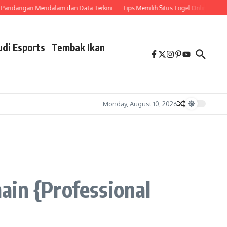
ndangan Mendalam dan Data Terkini
Tips Memilih Situs Togel Online yang Me
udi Esports
Tembak Ikan
Monday, August 10, 2026
ain {Professional