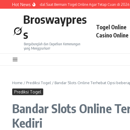
Skip to content
Hot News
ategi Mengelola Modal Saat Bermain Togel Online Agar Tetap Cuan di 2026
An
Broswaypres
Togel Online
s
Casino Online
Bergabunglah dan Dapatkan Kemenangan
yang Menggiurkan!
Home
/
Prediksi Togel
/
Bandar Slots Online Terhebat Opsi beberap
Prediksi Togel
Bandar Slots Online Te
Kediri