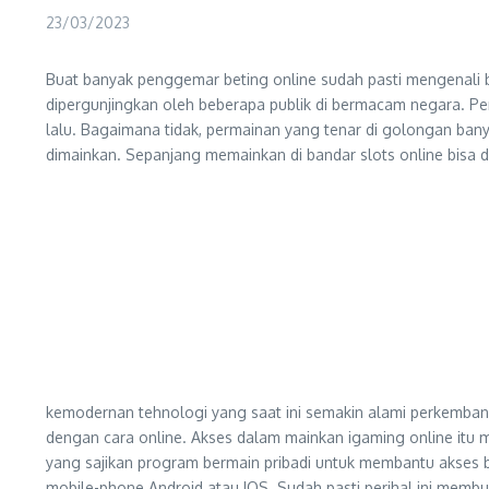
23/03/2023
Buat banyak penggemar beting online sudah pasti mengenali be
dipergunjingkan oleh beberapa publik di bermacam negara. Pe
lalu. Bagaimana tidak, permainan yang tenar di golongan ba
dimainkan. Sepanjang memainkan di bandar slots online bisa 
kemodernan tehnologi yang saat ini semakin alami perkemban
dengan cara online. Akses dalam mainkan igaming online itu m
yang sajikan program bermain pribadi untuk membantu akses ber
mobile-phone Android atau IOS. Sudah pasti perihal ini memb