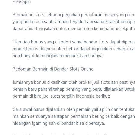
Free Spin
Permainan slots sebagai perjudian perputaran mesin yang cuma
yang anda rasa saat taruhan terjadi. Tapi siapa kira kalau t
dapat anda fungsikan untuk memperoleh kemenangan jekpot d
Tiap-tiap bonus yang disodori sama bandar slots dapat diperc
model bonus diterima oleh bettor dapat digunakan sebagai ca
beri banyak kemungkinan menarik tiap harinya.
Pedoman Bermain di Bandar Slots Online
Jumlahnya bonus dikasihkan oleh broker judi slots sah pastin
pemain baru pahami tahap penting yang perlu dijalankan unt
bermain di biro judi slots terpilih Indonesia berikut:
Cara awal harus dijalankan oleh pemain yaitu pilih dan tentuka
mainkan semuanya santapan permainan beting terbaik dengan 
hidangan igaming sah di bandar bisa dipercaya.