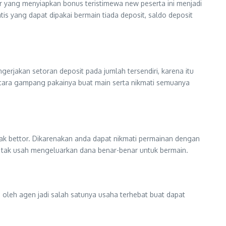
ar yang menyiapkan bonus teristimewa new peserta ini menjadi
tis yang dapat dipakai bermain tiada deposit, saldo deposit
erjakan setoran deposit pada jumlah tersendiri, karena itu
ara gampang pakainya buat main serta nikmati semuanya
nyak bettor. Dikarenakan anda dapat nikmati permainan dengan
a tak usah mengeluarkan dana benar-benar untuk bermain.
oleh agen jadi salah satunya usaha terhebat buat dapat