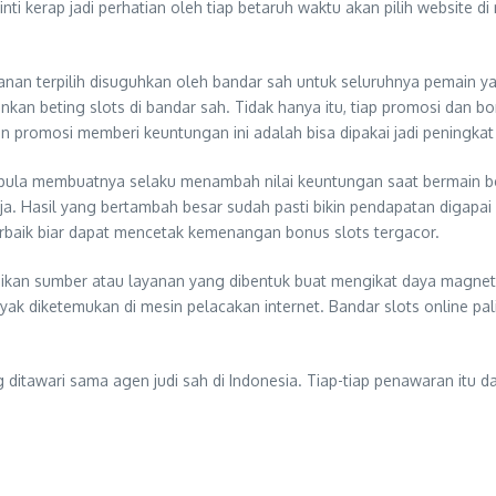
inti kerap jadi perhatian oleh tiap betaruh waktu akan pilih website 
anan terpilih disuguhkan oleh bandar sah untuk seluruhnya pemain y
an beting slots di bandar sah. Tidak hanya itu, tiap promosi dan 
promosi memberi keuntungan ini adalah bisa dipakai jadi peningkat 
a pula membuatnya selaku menambah nilai keuntungan saat bermain b
. Hasil yang bertambah besar sudah pasti bikin pendapatan digapai 
rbaik biar dapat mencetak kemenangan bonus slots tergacor.
jadikan sumber atau layanan yang dibentuk buat mengikat daya magne
 diketemukan di mesin pelacakan internet. Bandar slots online pal
g ditawari sama agen judi sah di Indonesia. Tiap-tiap penawaran itu 