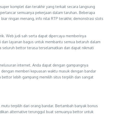
super komplet dan terakhir yang terkait secara langsung
emperlancar semuanya pekerjaan dalam taruhan. Beberapa
ar ringan menang, info nilai RTP terakhir, demonstrasi slots
rik. Web judi sah serta dapat dipercaya memberinya
kasi dan layanan bagus untuk membantu semua betaruh dalam
a seluruh bettor terasa terselamatkan dan dapat nikmati
 penelusuran internet. Anda dapat dengan gampangnya
uhan dengan memberi kepuasan waktu masuk dengan bandar
 bettor lebih gampang memilih situs terpilih dan sangat
 mutu terpilih dari orang bandar. Bertambah banyak bonus
dikan alternative terunggul buat semuanya bettor untuk