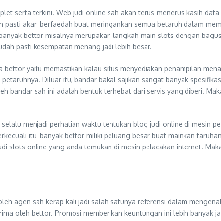
t serta terkini. Web judi online sah akan terus-menerus kasih data 
 sudah pasti akan berfaedah buat meringankan semua betaruh dalam m
anyak bettor misalnya merupakan langkah main slots dengan bagus bi
 sudah pasti kesempatan menang jadi lebih besar.
pa bettor yaitu memastikan kalau situs menyediakan penampilan mena
etaruhnya. Diluar itu, bandar bakal sajikan sangat banyak spesifi
h bandar sah ini adalah bentuk terhebat dari servis yang diberi. Mak
i selalu menjadi perhatian waktu tentukan blog judi online di mesin
rkecuali itu, banyak bettor miliki peluang besar buat mainkan tar
udi slots online yang anda temukan di mesin pelacakan internet. Maka
h agen sah kerap kali jadi salah satunya referensi dalam mengenal
ima oleh bettor. Promosi memberikan keuntungan ini lebih banyak ja