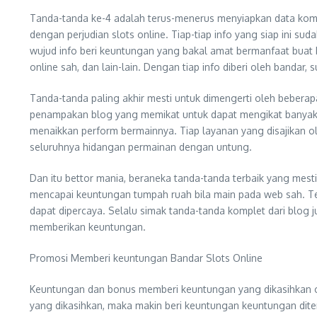
Tanda-tanda ke-4 adalah terus-menerus menyiapkan data komple
dengan perjudian slots online. Tiap-tiap info yang siap ini
wujud info beri keuntungan yang bakal amat bermanfaat buat b
online sah, dan lain-lain. Dengan tiap info diberi oleh bandar,
Tanda-tanda paling akhir mesti untuk dimengerti oleh bebera
penampakan blog yang memikat untuk dapat mengikat banyak p
menaikkan perform bermainnya. Tiap layanan yang disajikan ole
seluruhnya hidangan permainan dengan untung.
Dan itu bettor mania, beraneka tanda-tanda terbaik yang mest
mencapai keuntungan tumpah ruah bila main pada web sah. Te
dapat dipercaya. Selalu simak tanda-tanda komplet dari blog j
memberikan keuntungan.
Promosi Memberi keuntungan Bandar Slots Online
Keuntungan dan bonus memberi keuntungan yang dikasihkan ole
yang dikasihkan, maka makin beri keuntungan keuntungan diter