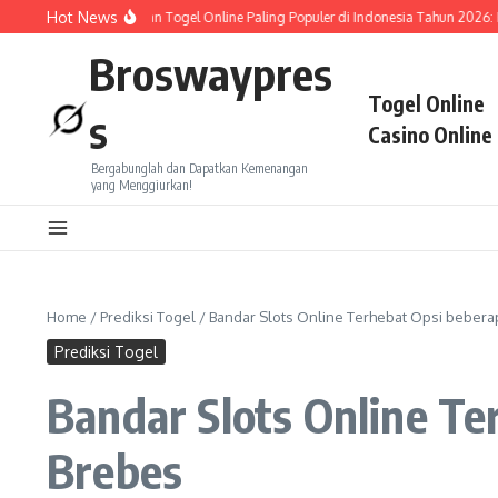
Skip to content
Hot News
alisis Tren Permainan Togel Online Paling Populer di Indonesia Tahun 2026: Pa
Broswaypres
Togel Online
s
Casino Online
Bergabunglah dan Dapatkan Kemenangan
yang Menggiurkan!
Home
/
Prediksi Togel
/
Bandar Slots Online Terhebat Opsi bebera
Prediksi Togel
Bandar Slots Online Te
Brebes