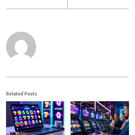
Related Posts