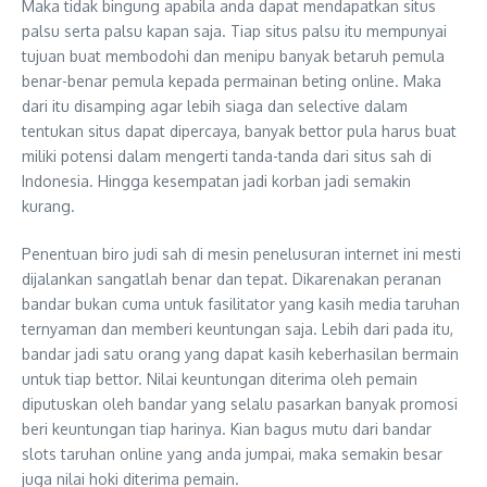
Maka tidak bingung apabila anda dapat mendapatkan situs
palsu serta palsu kapan saja. Tiap situs palsu itu mempunyai
tujuan buat membodohi dan menipu banyak betaruh pemula
benar-benar pemula kepada permainan beting online. Maka
dari itu disamping agar lebih siaga dan selective dalam
tentukan situs dapat dipercaya, banyak bettor pula harus buat
miliki potensi dalam mengerti tanda-tanda dari situs sah di
Indonesia. Hingga kesempatan jadi korban jadi semakin
kurang.
Penentuan biro judi sah di mesin penelusuran internet ini mesti
dijalankan sangatlah benar dan tepat. Dikarenakan peranan
bandar bukan cuma untuk fasilitator yang kasih media taruhan
ternyaman dan memberi keuntungan saja. Lebih dari pada itu,
bandar jadi satu orang yang dapat kasih keberhasilan bermain
untuk tiap bettor. Nilai keuntungan diterima oleh pemain
diputuskan oleh bandar yang selalu pasarkan banyak promosi
beri keuntungan tiap harinya. Kian bagus mutu dari bandar
slots taruhan online yang anda jumpai, maka semakin besar
juga nilai hoki diterima pemain.