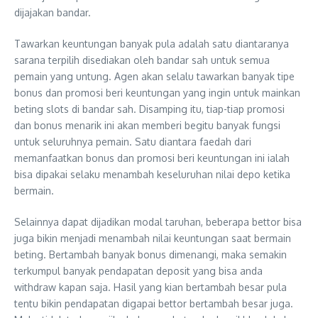
dijajakan bandar.
Tawarkan keuntungan banyak pula adalah satu diantaranya
sarana terpilih disediakan oleh bandar sah untuk semua
pemain yang untung. Agen akan selalu tawarkan banyak tipe
bonus dan promosi beri keuntungan yang ingin untuk mainkan
beting slots di bandar sah. Disamping itu, tiap-tiap promosi
dan bonus menarik ini akan memberi begitu banyak fungsi
untuk seluruhnya pemain. Satu diantara faedah dari
memanfaatkan bonus dan promosi beri keuntungan ini ialah
bisa dipakai selaku menambah keseluruhan nilai depo ketika
bermain.
Selainnya dapat dijadikan modal taruhan, beberapa bettor bisa
juga bikin menjadi menambah nilai keuntungan saat bermain
beting. Bertambah banyak bonus dimenangi, maka semakin
terkumpul banyak pendapatan deposit yang bisa anda
withdraw kapan saja. Hasil yang kian bertambah besar pula
tentu bikin pendapatan digapai bettor bertambah besar juga.