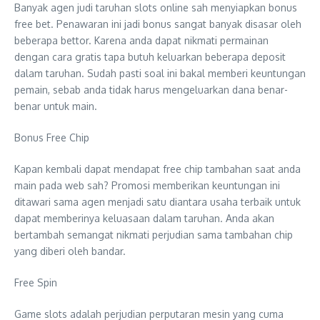
Banyak agen judi taruhan slots online sah menyiapkan bonus
free bet. Penawaran ini jadi bonus sangat banyak disasar oleh
beberapa bettor. Karena anda dapat nikmati permainan
dengan cara gratis tapa butuh keluarkan beberapa deposit
dalam taruhan. Sudah pasti soal ini bakal memberi keuntungan
pemain, sebab anda tidak harus mengeluarkan dana benar-
benar untuk main.
Bonus Free Chip
Kapan kembali dapat mendapat free chip tambahan saat anda
main pada web sah? Promosi memberikan keuntungan ini
ditawari sama agen menjadi satu diantara usaha terbaik untuk
dapat memberinya keluasaan dalam taruhan. Anda akan
bertambah semangat nikmati perjudian sama tambahan chip
yang diberi oleh bandar.
Free Spin
Game slots adalah perjudian perputaran mesin yang cuma