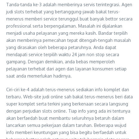
Tanda-tanda ke-3 adalah memberinya servis terintegrasi. Agen
judi slots terhebat yang bertanggung-jawab bakal terus-
menerus memberi service terunggul buat banyak bettor secara
professional serta berpengalaman. Masalah ini dijalankan
menjadi usaha pelayanan yang mereka kasih. Bandar terpilih
akan memberinya pemecahan tepat ditengah-tengah masalah
yang dirasakan oleh beberapa petaruhnya. Anda dapat
mendapati service terpilih waktu 24 jam non stop secara
gampang. Dengan demikian, anda bebas memperoleh
pelayanan terhebat dari agen dan layanan konsumen setiap
saat anda memerlukan hadirnya.
Ciri-ciri ke-4 adalah terus-menerus sediakan info komplet dan
terbaru. Web-site judi online sah bakal terus-menerus beri data
super komplet serta terkini yang berkenaan secara langsung
dengan perjudian slots online. Tiap info yang ada ini tentunya
akan berfaedah buat membantu seluruhnya betaruh dalam
lancarkan semua pekerjaan dalam taruhan. Beberapa wujud
info memberi keuntungan yang bisa begitu berfaedah untuk