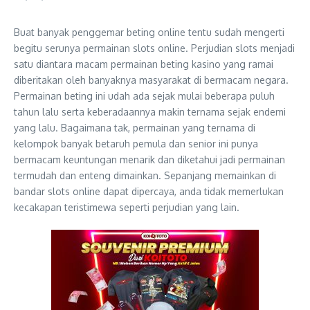
Buat banyak penggemar beting online tentu sudah mengerti
begitu serunya permainan slots online. Perjudian slots menjadi
satu diantara macam permainan beting kasino yang ramai
diberitakan oleh banyaknya masyarakat di bermacam negara.
Permainan beting ini udah ada sejak mulai beberapa puluh
tahun lalu serta keberadaannya makin ternama sejak endemi
yang lalu. Bagaimana tak, permainan yang ternama di
kelompok banyak betaruh pemula dan senior ini punya
bermacam keuntungan menarik dan diketahui jadi permainan
termudah dan enteng dimainkan. Sepanjang memainkan di
bandar slots online dapat dipercaya, anda tidak memerlukan
kecakapan teristimewa seperti perjudian yang lain.