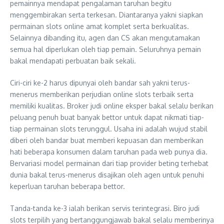
pemainnya mendapat pengalaman taruhan begitu
menggembirakan serta terkesan. Diantaranya yakni siapkan
permainan slots online amat komplet serta berkualitas.
Selainnya dibanding itu, agen dan CS akan mengutamakan
semua hal diperlukan oleh tiap pemain. Seluruhnya pemain
bakal mendapati perbuatan baik sekali.
Ciri-ciri ke-2 harus dipunyai oleh bandar sah yakni terus-
menerus memberikan perjudian online slots terbaik serta
memiliki kualitas. Broker judi online eksper bakal selalu berikan
peluang penuh buat banyak bettor untuk dapat nikmati tiap-
tiap permainan slots terunggul. Usaha ini adalah wujud stabil
diberi oleh bandar buat memberi kepuasan dan memberikan
hati beberapa konsumen dalam taruhan pada web punya dia.
Bervariasi model permainan dari tiap provider beting terhebat
dunia bakal terus-menerus disajikan oleh agen untuk penuhi
keperluan taruhan beberapa bettor.
Tanda-tanda ke-3 ialah berikan servis terintegrasi. Biro judi
slots terpilih yang bertanggungjawab bakal selalu memberinya