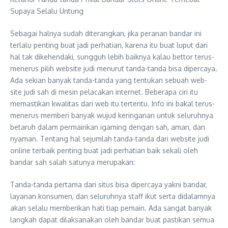
Supaya Selalu Untung
Sebagai halnya sudah diterangkan, jika peranan bandar ini
terlalu penting buat jadi perhatian, karena itu buat luput dari
hal tak dikehendaki, sungguh lebih baiknya kalau bettor terus-
menerus pilih website judi menurut tanda-tanda bisa dipercaya.
Ada sekian banyak tanda-tanda yang tentukan sebuah web-
site judi sah di mesin pelacakan internet. Beberapa ciri itu
memastikan kwalitas dari web itu tertentu. Info ini bakal terus-
menerus memberi banyak wujud keringanan untuk seluruhnya
betaruh dalam permainkan igaming dengan sah, aman, dan
nyaman. Tentang hal sejumlah tanda-tanda dari website judi
online terbaik penting buat jadi perhatian baik sekali oleh
bandar sah salah satunya merupakan:
Tanda-tanda pertama dari situs bisa dipercaya yakni bandar,
layanan konsumen, dan seluruhnya staff ikut serta didalamnya
akan selalu memberikan hati tiap pemain. Ada sangat banyak
langkah dapat dilaksanakan oleh bandar buat pastikan semua