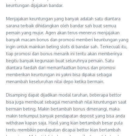
keuntungan dijajakan bandar.
Menjajakan keuntungan yang banyak adalah satu diantara
sarana terbaik dihidangkan oleh bandar sah buat semua
pemain yang mujur. Agen akan terus-menerus menjajakan
banyak macam bonus dan promosi memberi keuntungan yang
ingin untuk mainkan beting slots di bandar sah. Terkecuali itu,
tiap promosi dan bonus menarik ini tentu akan memberinya
begitu banyak kegunaan buat seluruhnya pemain. Satu
diantara faedah dari memanfaatkan bonus dan promosi
memberikan keuntungan ini yakni bisa dipakai sebagai
menambah keseluruhan nilai depo ketika bermain.
Disamping dapat dijadikan modal taruhan, beberapa bettor
bisa juga membuat sebagai menambah nilai keuntungan saat
bermain beting. Makin bertambah bonus dimenangi, maka
makin terkumpul banyak pendapatan deposit yang bisa anda
withdraw kapan saja. Hasil yang kian bertambah besar pula
tentu membikin pendapatan dicapai bettor kian bertambah