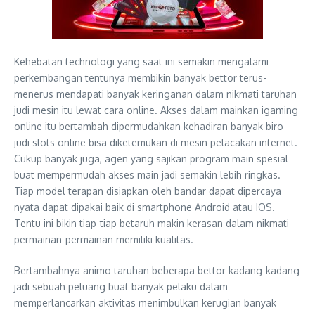
Kehebatan technologi yang saat ini semakin mengalami
perkembangan tentunya membikin banyak bettor terus-
menerus mendapati banyak keringanan dalam nikmati taruhan
judi mesin itu lewat cara online. Akses dalam mainkan igaming
online itu bertambah dipermudahkan kehadiran banyak biro
judi slots online bisa diketemukan di mesin pelacakan internet.
Cukup banyak juga, agen yang sajikan program main spesial
buat mempermudah akses main jadi semakin lebih ringkas.
Tiap model terapan disiapkan oleh bandar dapat dipercaya
nyata dapat dipakai baik di smartphone Android atau IOS.
Tentu ini bikin tiap-tiap betaruh makin kerasan dalam nikmati
permainan-permainan memiliki kualitas.
Bertambahnya animo taruhan beberapa bettor kadang-kadang
jadi sebuah peluang buat banyak pelaku dalam
memperlancarkan aktivitas menimbulkan kerugian banyak