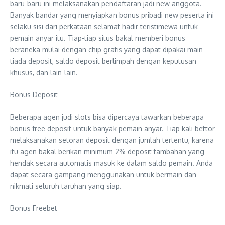
baru-baru ini melaksanakan pendaftaran jadi new anggota.
Banyak bandar yang menyiapkan bonus pribadi new peserta ini
selaku sisi dari perkataan selamat hadir teristimewa untuk
pemain anyar itu. Tiap-tiap situs bakal memberi bonus
beraneka mulai dengan chip gratis yang dapat dipakai main
tiada deposit, saldo deposit berlimpah dengan keputusan
khusus, dan lain-lain.
Bonus Deposit
Beberapa agen judi slots bisa dipercaya tawarkan beberapa
bonus free deposit untuk banyak pemain anyar. Tiap kali bettor
melaksanakan setoran deposit dengan jumlah tertentu, karena
itu agen bakal berikan minimum 2% deposit tambahan yang
hendak secara automatis masuk ke dalam saldo pemain. Anda
dapat secara gampang menggunakan untuk bermain dan
nikmati seluruh taruhan yang siap.
Bonus Freebet