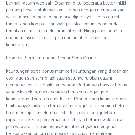
bermain dalam web sah. Disamping itu, beberapa bettor miliki
peluang besar untuk mainkan taruhan dengan mengesankan
waktu masuk dengan bandar bisa dipercaya. Terus cermati
tanda-tanda komplet dari web judi slots online yang anda
temukan di mesin penelusuran internet. Hingga bettor lebih
ringan menyortir situs terpilih dan amat memberikan
keuntungan.
Promosi Beri keuntungan Bandar Slots Online
Keuntungan serta bonus memberi keuntungan yang dikasihkan
oleh agen sah sering jadi salah satunya rujukan dalam
mengenali mutu terbaik dari bandar. Bertambah banyak bonus
yang dikasihkan, maka semakin beri keuntungan pun
keuntungan diperoleh oleh bettor. Promosi beri keuntungan ini
lebih banyak jadikan alternative terunggul untuk semua bettor
buat mencapai keseluruhan nilai bet paling tinggi. Maka
rujukan inti kerap jadi perhatian oleh tiap betaruh waktu akan
pilih website di mesin pelacakan internet yakni mengenal
berapa besar jumlah promosi serta bonus memberikan