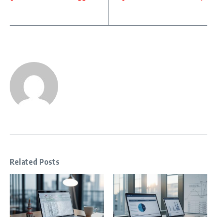
Related Posts