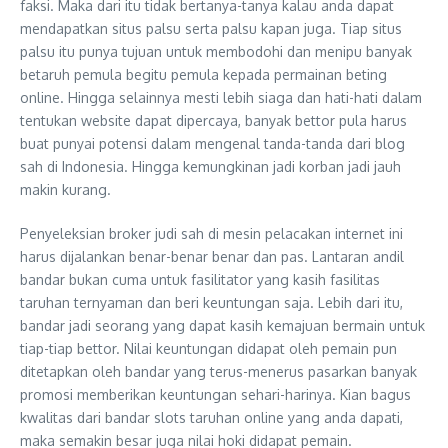
faksi. Maka dari itu tidak bertanya-tanya kalau anda dapat
mendapatkan situs palsu serta palsu kapan juga. Tiap situs
palsu itu punya tujuan untuk membodohi dan menipu banyak
betaruh pemula begitu pemula kepada permainan beting
online. Hingga selainnya mesti lebih siaga dan hati-hati dalam
tentukan website dapat dipercaya, banyak bettor pula harus
buat punyai potensi dalam mengenal tanda-tanda dari blog
sah di Indonesia. Hingga kemungkinan jadi korban jadi jauh
makin kurang.
Penyeleksian broker judi sah di mesin pelacakan internet ini
harus dijalankan benar-benar benar dan pas. Lantaran andil
bandar bukan cuma untuk fasilitator yang kasih fasilitas
taruhan ternyaman dan beri keuntungan saja. Lebih dari itu,
bandar jadi seorang yang dapat kasih kemajuan bermain untuk
tiap-tiap bettor. Nilai keuntungan didapat oleh pemain pun
ditetapkan oleh bandar yang terus-menerus pasarkan banyak
promosi memberikan keuntungan sehari-harinya. Kian bagus
kwalitas dari bandar slots taruhan online yang anda dapati,
maka semakin besar juga nilai hoki didapat pemain.