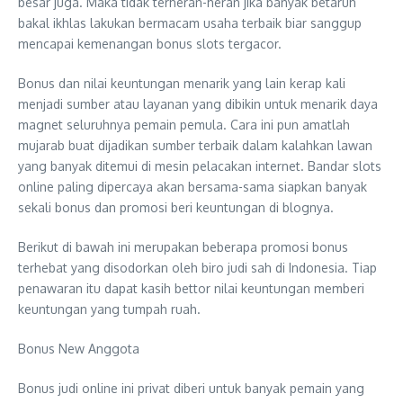
besar juga. Maka tidak terheran-heran jika banyak betaruh
bakal ikhlas lakukan bermacam usaha terbaik biar sanggup
mencapai kemenangan bonus slots tergacor.
Bonus dan nilai keuntungan menarik yang lain kerap kali
menjadi sumber atau layanan yang dibikin untuk menarik daya
magnet seluruhnya pemain pemula. Cara ini pun amatlah
mujarab buat dijadikan sumber terbaik dalam kalahkan lawan
yang banyak ditemui di mesin pelacakan internet. Bandar slots
online paling dipercaya akan bersama-sama siapkan banyak
sekali bonus dan promosi beri keuntungan di blognya.
Berikut di bawah ini merupakan beberapa promosi bonus
terhebat yang disodorkan oleh biro judi sah di Indonesia. Tiap
penawaran itu dapat kasih bettor nilai keuntungan memberi
keuntungan yang tumpah ruah.
Bonus New Anggota
Bonus judi online ini privat diberi untuk banyak pemain yang