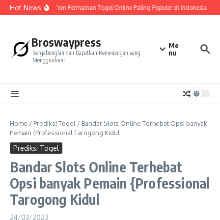
Skip to content
Hot News
Analisis Tren Permainan Togel Online Paling Populer di Indonesia Ta
Broswaypress
Me
nu
Bergabunglah dan Dapatkan Kemenangan yang
Menggiurkan!
Home
/
Prediksi Togel
/
Bandar Slots Online Terhebat Opsi banyak
Pemain {Professional Tarogong Kidul
Prediksi Togel
Bandar Slots Online Terhebat
Opsi banyak Pemain {Professional
Tarogong Kidul
24/03/2023