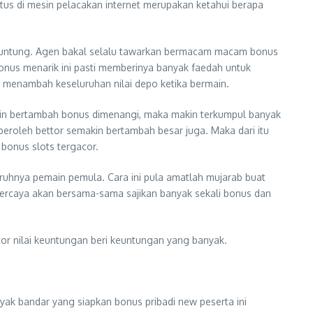
situs di mesin pelacakan internet merupakan ketahui berapa
g untung. Agen bakal selalu tawarkan bermacam macam bonus
bonus menarik ini pasti memberinya banyak faedah untuk
 menambah keseluruhan nilai depo ketika bermain.
akin bertambah bonus dimenangi, maka makin terkumpul banyak
eroleh bettor semakin bertambah besar juga. Maka dari itu
bonus slots tergacor.
uruhnya pemain pemula. Cara ini pula amatlah mujarab buat
percaya akan bersama-sama sajikan banyak sekali bonus dan
ttor nilai keuntungan beri keuntungan yang banyak.
nyak bandar yang siapkan bonus pribadi new peserta ini