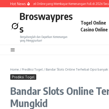
Skip to content
Hot News
ps Memilih Situs Togel Online yang Membayar Kemenangan Full di 2026 Secara A
Broswaypres
Togel Online
s
Casino Online
Bergabunglah dan Dapatkan Kemenangan
yang Menggiurkan!
Home
/
Prediksi Togel
/
Bandar Slots Online Terhebat Opsi banyak
Prediksi Togel
Bandar Slots Online Te
Mungkid