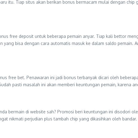
aru itu. Tiap situs akan berikan bonus bermacam mulai dengan chip g
onus free deposit untuk beberapa pemain anyar. Tiap kali bettor meng
n yang bisa dengan cara automatis masuk ke dalam saldo pemain. 
onus free bet. Penawaran ini jadi bonus terbanyak dicari oleh bebera
Sudah pasti masalah ini akan memberi keuntungan pemain, karena anda
 bermain di website sah? Promosi beri keuntungan ini disodori oleh
at nikmati perjudian plus tambah chip yang dikasihkan oleh bandar.