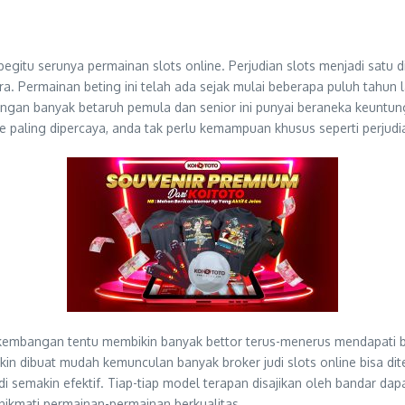
gitu serunya permainan slots online. Perjudian slots menjadi satu d
a. Permainan beting ini telah ada sejak mulai beberapa puluh tahun
ongan banyak betaruh pemula dan senior ini punyai beraneka keuntu
paling dipercaya, anda tak perlu kemampuan khusus seperti perjudia
mbangan tentu membikin banyak bettor terus-menerus mendapati ban
in dibuat mudah kemunculan banyak broker judi slots online bisa dit
 semakin efektif. Tiap-tiap model terapan disajikan oleh bandar dapat
nikmati permainan-permainan berkualitas.