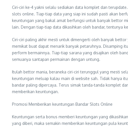
Ciri-ciri ke-4 yakni selalu sediakan data komplet dan terupda
slots online. Tiap-tiap data yang siap ini sudah pasti akan 
keuntungan yang bakal amat berfungsi untuk banyak bettor misa
lain. Dengan tiap-tiap data dikasihkan oleh bandar, tentunya
Ciri-ciri paling akhir mesti untuk dimengerti oleh banyak be
memikat buat dapat menarik banyak petaruhnya. Disamping it
perform bermainnya. Tiap-tiap sarana yang disajikan oleh band
semuanya santapan permainan dengan untung.
Itulah bettor mania, beraneka ciri-ciri terunggul yang mesti 
keuntungan meluap kalau main di website sah. Tidak hanya 
bandar paling dipercaya. Terus simak tanda-tanda komplet dari
memberikan keuntungan.
Promosi Memberikan keuntungan Bandar Slots Online
Keuntungan serta bonus memberi keuntungan yang dikasihkan o
yang diberi, maka semakin memberikan keuntungan pula keuntun