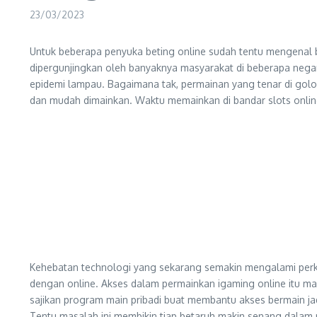
23/03/2023
Untuk beberapa penyuka beting online sudah tentu mengenal be
dipergunjingkan oleh banyaknya masyarakat di beberapa negar
epidemi lampau. Bagaimana tak, permainan yang tenar di gol
dan mudah dimainkan. Waktu memainkan di bandar slots online 
Kehebatan technologi yang sekarang semakin mengalami perke
dengan online. Akses dalam permainkan igaming online itu mak
sajikan program main pribadi buat membantu akses bermain jadi
Tentu masalah ini membikin tiap betaruh makin senang dalam 