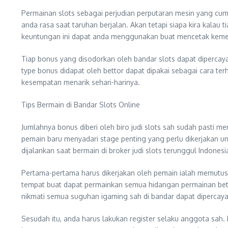
Permainan slots sebagai perjudian perputaran mesin yang cum
anda rasa saat taruhan berjalan. Akan tetapi siapa kira kalau
keuntungan ini dapat anda menggunakan buat mencetak kemen
Tiap bonus yang disodorkan oleh bandar slots dapat dipercaya
type bonus didapat oleh bettor dapat dipakai sebagai cara t
kesempatan menarik sehari-harinya.
Tips Bermain di Bandar Slots Online
Jumlahnya bonus diberi oleh biro judi slots sah sudah pasti
pemain baru menyadari stage penting yang perlu dikerjakan 
dijalankan saat bermain di broker judi slots terunggul Indonesia
Pertama-pertama harus dikerjakan oleh pemain ialah memutusk
tempat buat dapat permainkan semua hidangan permainan bet
nikmati semua suguhan igaming sah di bandar dapat dipercaya
Sesudah itu, anda harus lakukan register selaku anggota sah. 