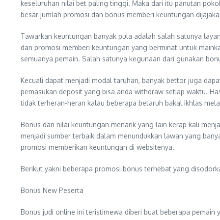
keseluruhan nilai bet paling tinggi. Maka dari itu panutan pok
besar jumlah promosi dan bonus memberi keuntungan dijajaka
Tawarkan keuntungan banyak pula adalah salah satunya laya
dan promosi memberi keuntungan yang berminat untuk mainkan b
semuanya pemain. Salah satunya kegunaan dari gunakan bonus
Kecuali dapat menjadi modal taruhan, banyak bettor juga dap
pemasukan deposit yang bisa anda withdraw setiap waktu. Has
tidak terheran-heran kalau beberapa betaruh bakal ikhlas me
Bonus dan nilai keuntungan menarik yang lain kerap kali menj
menjadi sumber terbaik dalam menundukkan lawan yang banyak 
promosi memberikan keuntungan di websitenya.
Berikut yakni beberapa promosi bonus terhebat yang disodorkan
Bonus New Peserta
Bonus judi online ini teristimewa diberi buat beberapa pemain