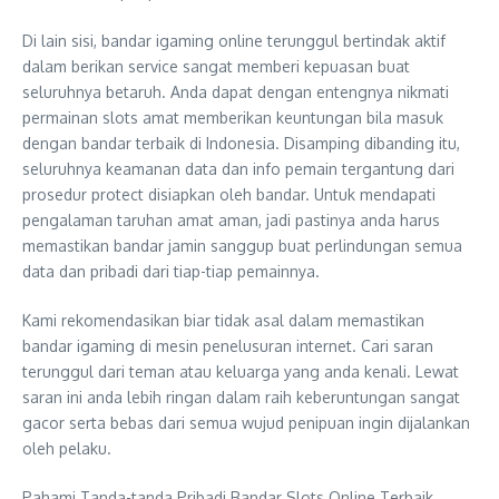
Di lain sisi, bandar igaming online terunggul bertindak aktif
dalam berikan service sangat memberi kepuasan buat
seluruhnya betaruh. Anda dapat dengan entengnya nikmati
permainan slots amat memberikan keuntungan bila masuk
dengan bandar terbaik di Indonesia. Disamping dibanding itu,
seluruhnya keamanan data dan info pemain tergantung dari
prosedur protect disiapkan oleh bandar. Untuk mendapati
pengalaman taruhan amat aman, jadi pastinya anda harus
memastikan bandar jamin sanggup buat perlindungan semua
data dan pribadi dari tiap-tiap pemainnya.
Kami rekomendasikan biar tidak asal dalam memastikan
bandar igaming di mesin penelusuran internet. Cari saran
terunggul dari teman atau keluarga yang anda kenali. Lewat
saran ini anda lebih ringan dalam raih keberuntungan sangat
gacor serta bebas dari semua wujud penipuan ingin dijalankan
oleh pelaku.
Pahami Tanda-tanda Pribadi Bandar Slots Online Terbaik