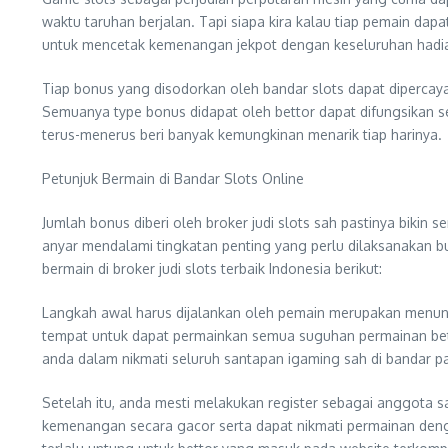
waktu taruhan berjalan. Tapi siapa kira kalau tiap pemain da
untuk mencetak kemenangan jekpot dengan keseluruhan hadia
Tiap bonus yang disodorkan oleh bandar slots dapat dipercay
Semuanya type bonus didapat oleh bettor dapat difungsikan 
terus-menerus beri banyak kemungkinan menarik tiap harinya.
Petunjuk Bermain di Bandar Slots Online
Jumlah bonus diberi oleh broker judi slots sah pastinya biki
anyar mendalami tingkatan penting yang perlu dilaksanakan b
bermain di broker judi slots terbaik Indonesia berikut:
Langkah awal harus dijalankan oleh pemain merupakan menunjuk
tempat untuk dapat permainkan semua suguhan permainan be
anda dalam nikmati seluruh santapan igaming sah di bandar pa
Setelah itu, anda mesti melakukan register sebagai anggota sa
kemenangan secara gacor serta dapat nikmati permainan deng