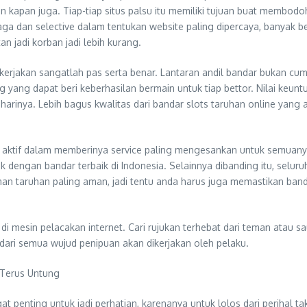
 kapan juga. Tiap-tiap situs palsu itu memiliki tujuan buat membo
siaga dan selective dalam tentukan website paling dipercaya, banyak 
an jadi korban jadi lebih kurang.
dikerjakan sangatlah pas serta benar. Lantaran andil bandar bukan cuma
ang yang dapat beri keberhasilan bermain untuk tiap bettor. Nilai ke
inya. Lebih bagus kwalitas dari bandar slots taruhan online yang a
nan aktif dalam memberinya service paling mengesankan untuk semua
dengan bandar terbaik di Indonesia. Selainnya dibanding itu, selur
aman taruhan paling aman, jadi tentu anda harus juga memastikan 
i mesin pelacakan internet. Cari rujukan terhebat dari teman atau sau
ari semua wujud penipuan akan dikerjakan oleh pelaku.
r Terus Untung
 penting untuk jadi perhatian, karenanya untuk lolos dari perihal tak