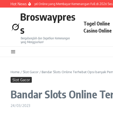
Skip to content
Hot News
ps Memilih Situs Togel Online yang Membayar Kemenangan Full di 2026 Secara A
Broswaypres
Togel Online
s
Casino Online
Bergabunglah dan Dapatkan Kemenangan
yang Menggiurkan!
Home
/
Slot Gacor
/
Bandar Slots Online Terhebat Opsi banyak Pem
Slot Gacor
Bandar Slots Online Te
24/03/2023