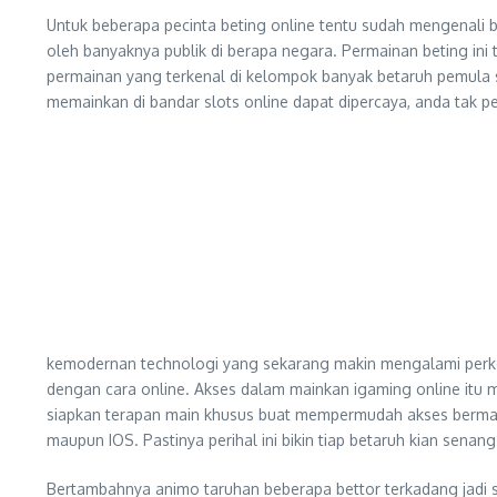
Untuk beberapa pecinta beting online tentu sudah mengenali b
oleh banyaknya publik di berapa negara. Permainan beting ini
permainan yang terkenal di kelompok banyak betaruh pemula s
memainkan di bandar slots online dapat dipercaya, anda tak p
kemodernan technologi yang sekarang makin mengalami perke
dengan cara online. Akses dalam mainkan igaming online itu ma
siapkan terapan main khusus buat mempermudah akses bermain 
maupun IOS. Pastinya perihal ini bikin tiap betaruh kian senan
Bertambahnya animo taruhan beberapa bettor terkadang jadi s