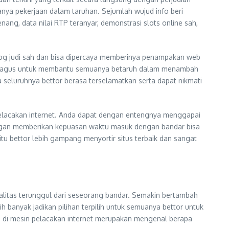
nya pekerjaan dalam taruhan. Sejumlah wujud info beri
ng, data nilai RTP teranyar, demonstrasi slots online sah,
Blog judi sah dan bisa dipercaya memberinya penampakan web
na bagus untuk membantu semuanya betaruh dalam menambah
a seluruhnya bettor berasa terselamatkan serta dapat nikmati
in pelacakan internet. Anda dapat dengan entengnya menggapai
dengan memberikan kepuasan waktu masuk dengan bandar bisa
 itu bettor lebih gampang menyortir situs terbaik dan sangat
alitas terunggul dari seseorang bandar. Semakin bertambah
 banyak jadikan pilihan terpilih untuk semuanya bettor untuk
itus di mesin pelacakan internet merupakan mengenal berapa