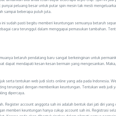
pat punyai peluang besar untuk putar spin mesin tak mesti mengeluark
h sampai beberapa puluh juta.
a ini sudah pasti begitu memberi keuntungan semuanya betaruh sepanj
sebagai cara terunggul dalam menggapai pemasukan tambahan. Tentu 
n semuanya betaruh pendatang baru sangat berkeinginan untuk permai
uat dapat mendapati kesan-kesan bermain yang mengesankan. Maka, a
 serta tentukan web judi slots online yang ada pada Indonesia. Webs
ting terunggul dengan memberikan keuntungan. Tentukan web judi
ling dipercaya.
h. Register account anggota sah ini adalah bentuk dari jati diri ya
an memberi keuntungan hanya cukup account sah ini. Registrasi sel