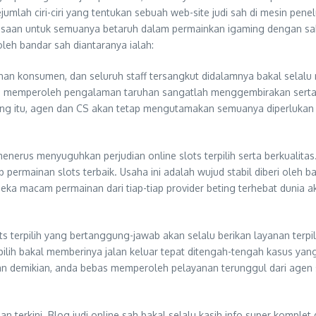
jumlah ciri-ciri yang tentukan sebuah web-site judi sah di mesin penelu
keluasaan untuk semuanya betaruh dalam permainkan igaming dengan sa
 oleh bandar sah diantaranya ialah:
layanan konsumen, dan seluruh staff tersangkut didalamnya bakal sela
a memperoleh pengalaman taruhan sangatlah menggembirakan serta t
mbang itu, agen dan CS akan tetap mengutamakan semuanya diperluka
enerus menyuguhkan perjudian online slots terpilih serta berkualita
ap permainan slots terbaik. Usaha ini adalah wujud stabil diberi ole
eka macam permainan dari tiap-tiap provider beting terhebat dunia a
slots terpilih yang bertanggung-jawab akan selalu berikan layanan terp
rpilih bakal memberinya jalan keluar tepat ditengah-tengah kasus y
an demikian, anda bebas memperoleh pelayanan terunggul dari agen
 terkini. Blog judi online sah bakal selalu kasih info super komplet