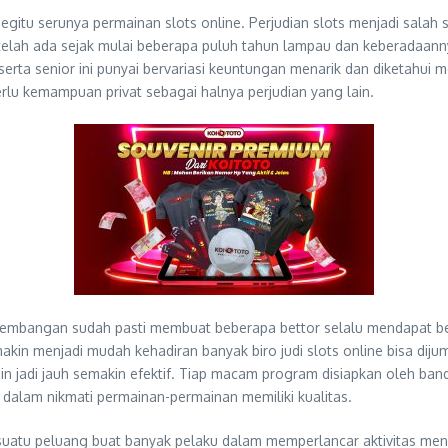
egitu serunya permainan slots online. Perjudian slots menjadi salah 
 telah ada sejak mulai beberapa puluh tahun lampau dan keberadaann
erta senior ini punyai bervariasi keuntungan menarik dan diketahu
erlu kemampuan privat sebagai halnya perjudian yang lain.
mbangan sudah pasti membuat beberapa bettor selalu mendapat begi
kin menjadi mudah kehadiran banyak biro judi slots online bisa diju
jadi jauh semakin efektif. Tiap macam program disiapkan oleh bandar
g dalam nikmati permainan-permainan memiliki kualitas.
uatu peluang buat banyak pelaku dalam memperlancar aktivitas menim