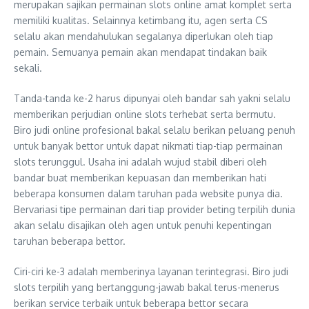
merupakan sajikan permainan slots online amat komplet serta
memiliki kualitas. Selainnya ketimbang itu, agen serta CS
selalu akan mendahulukan segalanya diperlukan oleh tiap
pemain. Semuanya pemain akan mendapat tindakan baik
sekali.
Tanda-tanda ke-2 harus dipunyai oleh bandar sah yakni selalu
memberikan perjudian online slots terhebat serta bermutu.
Biro judi online profesional bakal selalu berikan peluang penuh
untuk banyak bettor untuk dapat nikmati tiap-tiap permainan
slots terunggul. Usaha ini adalah wujud stabil diberi oleh
bandar buat memberikan kepuasan dan memberikan hati
beberapa konsumen dalam taruhan pada website punya dia.
Bervariasi tipe permainan dari tiap provider beting terpilih dunia
akan selalu disajikan oleh agen untuk penuhi kepentingan
taruhan beberapa bettor.
Ciri-ciri ke-3 adalah memberinya layanan terintegrasi. Biro judi
slots terpilih yang bertanggung-jawab bakal terus-menerus
berikan service terbaik untuk beberapa bettor secara