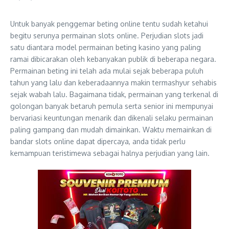
Untuk banyak penggemar beting online tentu sudah ketahui
begitu serunya permainan slots online. Perjudian slots jadi
satu diantara model permainan beting kasino yang paling
ramai dibicarakan oleh kebanyakan publik di beberapa negara.
Permainan beting ini telah ada mulai sejak beberapa puluh
tahun yang lalu dan keberadaannya makin termashyur sehabis
sejak wabah lalu. Bagaimana tidak, permainan yang terkenal di
golongan banyak betaruh pemula serta senior ini mempunyai
bervariasi keuntungan menarik dan dikenali selaku permainan
paling gampang dan mudah dimainkan. Waktu memainkan di
bandar slots online dapat dipercaya, anda tidak perlu
kemampuan teristimewa sebagai halnya perjudian yang lain.