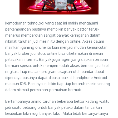
kemodernan tehnologi yang saat ini makin mengalami
perkembangan pastinya membikin banyak bettor terus-
menerus memperoleh sangat banyak keringanan dalam
nikmati taruhan judi mesin itu dengan online. Akses dalam
mainkan igaming online itu kian menjadi mudah kemunculan
banyak broker judi slots online bisa diketemukan di mesin
pelacakan internet. Banyak juga, agen yang siapkan terapan
bermain spesial untuk mempermudah akses bermain jadi lebih
ringkas. Tiap macam program disajikan oleh bandar dapat
dipercaya pastinya dapat dipakai baik di handphone Android
maupun IOS. Pastinya ini bikin tiap-tiap betaruh makin senang
dalam nikmati permainan-permainan bermutu.
Bertambahnya animo taruhan beberapa bettor kadang waktu
jadi suatu peluang untuk banyak pelaku dalam lancarkan
kesibukan bikin rugi banyak faksi. Maka tidak bertanya-tanya