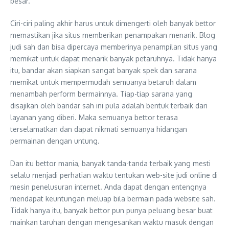
besar.
Ciri-ciri paling akhir harus untuk dimengerti oleh banyak bettor
memastikan jika situs memberikan penampakan menarik. Blog
judi sah dan bisa dipercaya memberinya penampilan situs yang
memikat untuk dapat menarik banyak petaruhnya. Tidak hanya
itu, bandar akan siapkan sangat banyak spek dan sarana
memikat untuk mempermudah semuanya betaruh dalam
menambah perform bermainnya. Tiap-tiap sarana yang
disajikan oleh bandar sah ini pula adalah bentuk terbaik dari
layanan yang diberi. Maka semuanya bettor terasa
terselamatkan dan dapat nikmati semuanya hidangan
permainan dengan untung.
Dan itu bettor mania, banyak tanda-tanda terbaik yang mesti
selalu menjadi perhatian waktu tentukan web-site judi online di
mesin penelusuran internet. Anda dapat dengan entengnya
mendapat keuntungan meluap bila bermain pada website sah.
Tidak hanya itu, banyak bettor pun punya peluang besar buat
mainkan taruhan dengan mengesankan waktu masuk dengan