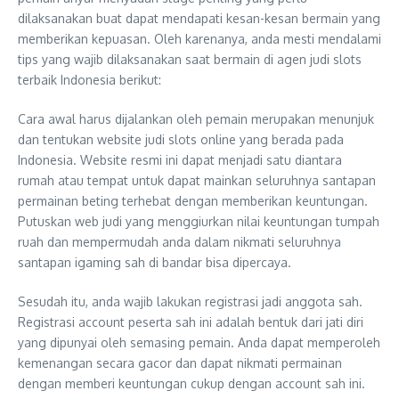
dilaksanakan buat dapat mendapati kesan-kesan bermain yang
memberikan kepuasan. Oleh karenanya, anda mesti mendalami
tips yang wajib dilaksanakan saat bermain di agen judi slots
terbaik Indonesia berikut:
Cara awal harus dijalankan oleh pemain merupakan menunjuk
dan tentukan website judi slots online yang berada pada
Indonesia. Website resmi ini dapat menjadi satu diantara
rumah atau tempat untuk dapat mainkan seluruhnya santapan
permainan beting terhebat dengan memberikan keuntungan.
Putuskan web judi yang menggiurkan nilai keuntungan tumpah
ruah dan mempermudah anda dalam nikmati seluruhnya
santapan igaming sah di bandar bisa dipercaya.
Sesudah itu, anda wajib lakukan registrasi jadi anggota sah.
Registrasi account peserta sah ini adalah bentuk dari jati diri
yang dipunyai oleh semasing pemain. Anda dapat memperoleh
kemenangan secara gacor dan dapat nikmati permainan
dengan memberi keuntungan cukup dengan account sah ini.