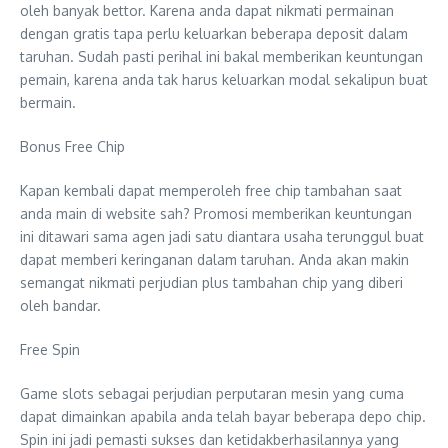
oleh banyak bettor. Karena anda dapat nikmati permainan
dengan gratis tapa perlu keluarkan beberapa deposit dalam
taruhan. Sudah pasti perihal ini bakal memberikan keuntungan
pemain, karena anda tak harus keluarkan modal sekalipun buat
bermain.
Bonus Free Chip
Kapan kembali dapat memperoleh free chip tambahan saat
anda main di website sah? Promosi memberikan keuntungan
ini ditawari sama agen jadi satu diantara usaha terunggul buat
dapat memberi keringanan dalam taruhan. Anda akan makin
semangat nikmati perjudian plus tambahan chip yang diberi
oleh bandar.
Free Spin
Game slots sebagai perjudian perputaran mesin yang cuma
dapat dimainkan apabila anda telah bayar beberapa depo chip.
Spin ini jadi pemasti sukses dan ketidakberhasilannya yang