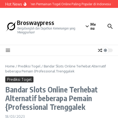
Skip to content
Hot News
Analisis Tren Permainan Togel Online Paling Populer di Indonesia Ta
Broswaypress
Me
nu
Bergabunglah dan Dapatkan Kemenangan yang
Menggiurkan!
Home
/
Prediksi Togel
/
Bandar Slots Online Terhebat Alternatif
beberapa Pemain {Professional Trenggalek
Prediksi Togel
Bandar Slots Online Terhebat
Alternatif beberapa Pemain
{Professional Trenggalek
18/03/2023