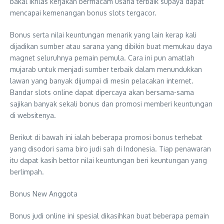
bakal ikhlas kerjakan bermacam usaha terbaik supaya dapat
mencapai kemenangan bonus slots tergacor.
Bonus serta nilai keuntungan menarik yang lain kerap kali
dijadikan sumber atau sarana yang dibikin buat memukau daya
magnet seluruhnya pemain pemula. Cara ini pun amatlah
mujarab untuk menjadi sumber terbaik dalam menundukkan
lawan yang banyak dijumpai di mesin pelacakan internet.
Bandar slots online dapat dipercaya akan bersama-sama
sajikan banyak sekali bonus dan promosi memberi keuntungan
di websitenya.
Berikut di bawah ini ialah beberapa promosi bonus terhebat
yang disodori sama biro judi sah di Indonesia. Tiap penawaran
itu dapat kasih bettor nilai keuntungan beri keuntungan yang
berlimpah.
Bonus New Anggota
Bonus judi online ini spesial dikasihkan buat beberapa pemain