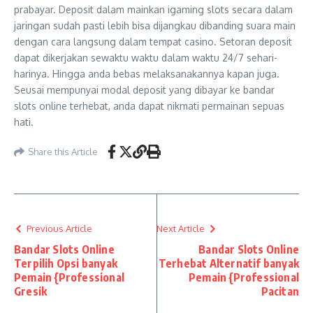
prabayar. Deposit dalam mainkan igaming slots secara dalam
jaringan sudah pasti lebih bisa dijangkau dibanding suara main
dengan cara langsung dalam tempat casino. Setoran deposit
dapat dikerjakan sewaktu waktu dalam waktu 24/7 sehari-
harinya. Hingga anda bebas melaksanakannya kapan juga.
Seusai mempunyai modal deposit yang dibayar ke bandar
slots online terhebat, anda dapat nikmati permainan sepuas
hati.
Share this Article
Previous Article
Next Article
Bandar Slots Online
Bandar Slots Online
Terpilih Opsi banyak
Terhebat Alternatif banyak
Pemain {Professional
Pemain {Professional
Gresik
Pacitan