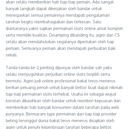
akan selalu memberikan hati tiap-tiap pemain. Ada sangat
banyak langkah dapat dikerjakan oleh bandar untuk
menegaskan semua pemainnya mendapati pengalaman
taruhan begitu membahagiakan dan terkesan. Satu
diantaranya yakni sajikan permainan slots online amat komplet
serta memiliki kualitas. Disamping dibanding itu, agen dan CS
selalu akan mendahulukan segalanya diperlukan oleh tiap
pemain. Semuanya pemain akan mendapati perbuatan baik
sekali.
Tanda-tanda ke-2 penting dipunyai oleh bandar sah yaitu
selalu menyuguhkan perjudian online slots terpilih serta
bermutu. Agen judi online profesional bakal terus-menerus
berikan peluang penuh untuk banyak bettor buat dapat nikmati
tiap-tiap permainan slots terhebat. Usaha ini sebagai wujud
konstan dikasihkan oleh bandar untuk memberi kepuasan dan
memberikan hati banyak konsumen dalam taruhan pada web
punyanya. Bermacam type permainan dari tiap-tiap provider
beting terunggul dunia bakal terus-menerus disajikan oleh
agen untuk penuhi kepentingan taruhan beberapa bettor.