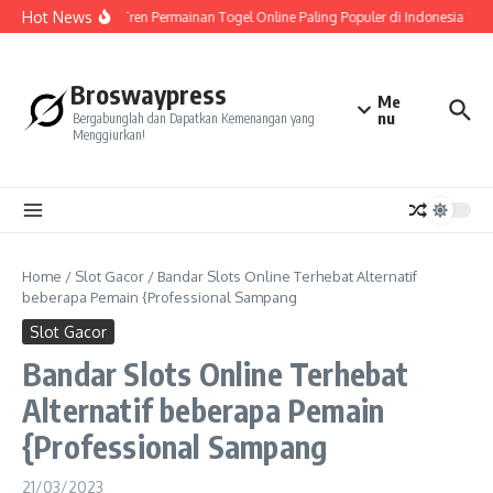
Skip to content
Hot News
Analisis Tren Permainan Togel Online Paling Populer di Indonesia Ta
Broswaypress
Me
nu
Bergabunglah dan Dapatkan Kemenangan yang
Menggiurkan!
Home
/
Slot Gacor
/
Bandar Slots Online Terhebat Alternatif
beberapa Pemain {Professional Sampang
Slot Gacor
Bandar Slots Online Terhebat
Alternatif beberapa Pemain
{Professional Sampang
21/03/2023