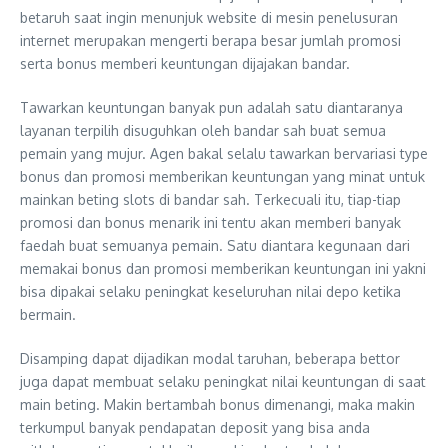
betaruh saat ingin menunjuk website di mesin penelusuran
internet merupakan mengerti berapa besar jumlah promosi
serta bonus memberi keuntungan dijajakan bandar.
Tawarkan keuntungan banyak pun adalah satu diantaranya
layanan terpilih disuguhkan oleh bandar sah buat semua
pemain yang mujur. Agen bakal selalu tawarkan bervariasi type
bonus dan promosi memberikan keuntungan yang minat untuk
mainkan beting slots di bandar sah. Terkecuali itu, tiap-tiap
promosi dan bonus menarik ini tentu akan memberi banyak
faedah buat semuanya pemain. Satu diantara kegunaan dari
memakai bonus dan promosi memberikan keuntungan ini yakni
bisa dipakai selaku peningkat keseluruhan nilai depo ketika
bermain.
Disamping dapat dijadikan modal taruhan, beberapa bettor
juga dapat membuat selaku peningkat nilai keuntungan di saat
main beting. Makin bertambah bonus dimenangi, maka makin
terkumpul banyak pendapatan deposit yang bisa anda