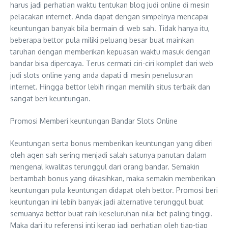
harus jadi perhatian waktu tentukan blog judi online di mesin
pelacakan internet. Anda dapat dengan simpelnya mencapai
keuntungan banyak bila bermain di web sah. Tidak hanya itu,
beberapa bettor pula miliki peluang besar buat mainkan
taruhan dengan memberikan kepuasan waktu masuk dengan
bandar bisa dipercaya. Terus cermati ciri-ciri komplet dari web
judi slots online yang anda dapati di mesin penelusuran
internet. Hingga bettor lebih ringan memilih situs terbaik dan
sangat beri keuntungan.
Promosi Memberi keuntungan Bandar Slots Online
Keuntungan serta bonus memberikan keuntungan yang diberi
oleh agen sah sering menjadi salah satunya panutan dalam
mengenal kwalitas terunggul dari orang bandar. Semakin
bertambah bonus yang dikasihkan, maka semakin memberikan
keuntungan pula keuntungan didapat oleh bettor. Promosi beri
keuntungan ini lebih banyak jadi alternative terunggul buat
semuanya bettor buat raih keseluruhan nilai bet paling tinggi.
Maka dari itu referensi inti kerap jadi perhatian oleh tiap-tiap