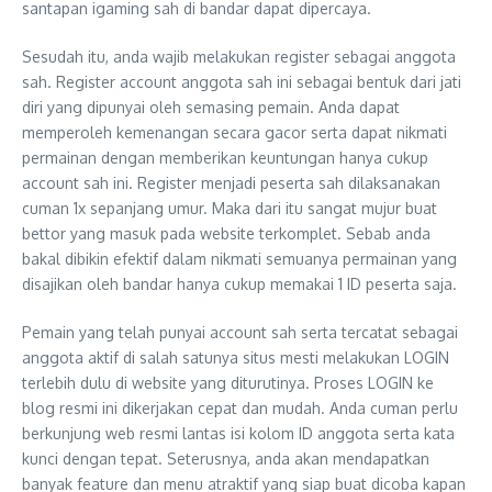
santapan igaming sah di bandar dapat dipercaya.
Sesudah itu, anda wajib melakukan register sebagai anggota
sah. Register account anggota sah ini sebagai bentuk dari jati
diri yang dipunyai oleh semasing pemain. Anda dapat
memperoleh kemenangan secara gacor serta dapat nikmati
permainan dengan memberikan keuntungan hanya cukup
account sah ini. Register menjadi peserta sah dilaksanakan
cuman 1x sepanjang umur. Maka dari itu sangat mujur buat
bettor yang masuk pada website terkomplet. Sebab anda
bakal dibikin efektif dalam nikmati semuanya permainan yang
disajikan oleh bandar hanya cukup memakai 1 ID peserta saja.
Pemain yang telah punyai account sah serta tercatat sebagai
anggota aktif di salah satunya situs mesti melakukan LOGIN
terlebih dulu di website yang diturutinya. Proses LOGIN ke
blog resmi ini dikerjakan cepat dan mudah. Anda cuman perlu
berkunjung web resmi lantas isi kolom ID anggota serta kata
kunci dengan tepat. Seterusnya, anda akan mendapatkan
banyak feature dan menu atraktif yang siap buat dicoba kapan