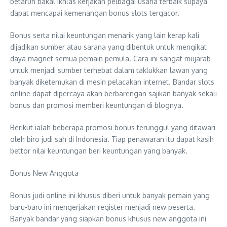
betaruh bakal ikhlas kerjakan pelbagai usaha terbaik supaya
dapat mencapai kemenangan bonus slots tergacor.
Bonus serta nilai keuntungan menarik yang lain kerap kali
dijadikan sumber atau sarana yang dibentuk untuk mengikat
daya magnet semua pemain pemula. Cara ini sangat mujarab
untuk menjadi sumber terhebat dalam taklukkan lawan yang
banyak diketemukan di mesin pelacakan internet. Bandar slots
online dapat dipercaya akan berbarengan sajikan banyak sekali
bonus dan promosi memberi keuntungan di blognya.
Berikut ialah beberapa promosi bonus terunggul yang ditawari
oleh biro judi sah di Indonesia. Tiap penawaran itu dapat kasih
bettor nilai keuntungan beri keuntungan yang banyak.
Bonus New Anggota
Bonus judi online ini khusus diberi untuk banyak pemain yang
baru-baru ini mengerjakan register menjadi new peserta.
Banyak bandar yang siapkan bonus khusus new anggota ini