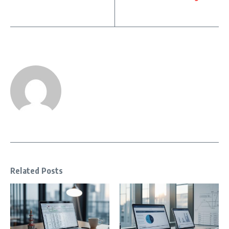
Related Posts