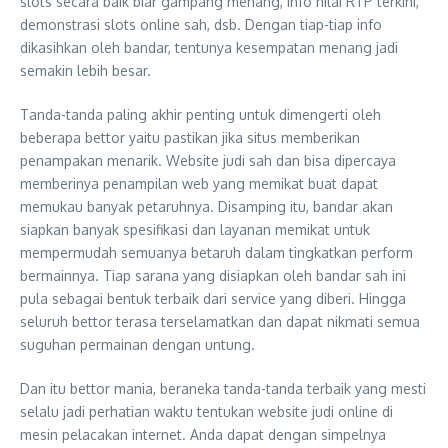
slots secara baik biar gampang menang, info nilai RTP terkini,
demonstrasi slots online sah, dsb. Dengan tiap-tiap info
dikasihkan oleh bandar, tentunya kesempatan menang jadi
semakin lebih besar.
Tanda-tanda paling akhir penting untuk dimengerti oleh
beberapa bettor yaitu pastikan jika situs memberikan
penampakan menarik. Website judi sah dan bisa dipercaya
memberinya penampilan web yang memikat buat dapat
memukau banyak petaruhnya. Disamping itu, bandar akan
siapkan banyak spesifikasi dan layanan memikat untuk
mempermudah semuanya betaruh dalam tingkatkan perform
bermainnya. Tiap sarana yang disiapkan oleh bandar sah ini
pula sebagai bentuk terbaik dari service yang diberi. Hingga
seluruh bettor terasa terselamatkan dan dapat nikmati semua
suguhan permainan dengan untung.
Dan itu bettor mania, beraneka tanda-tanda terbaik yang mesti
selalu jadi perhatian waktu tentukan website judi online di
mesin pelacakan internet. Anda dapat dengan simpelnya