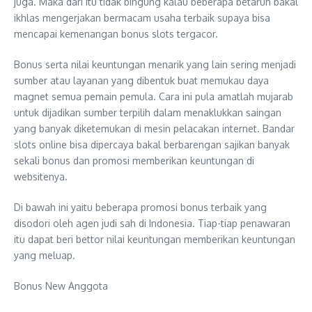
juga. Maka dari itu tidak bingung kalau beberapa betaruh bakal
ikhlas mengerjakan bermacam usaha terbaik supaya bisa
mencapai kemenangan bonus slots tergacor.
Bonus serta nilai keuntungan menarik yang lain sering menjadi
sumber atau layanan yang dibentuk buat memukau daya
magnet semua pemain pemula. Cara ini pula amatlah mujarab
untuk dijadikan sumber terpilih dalam menaklukkan saingan
yang banyak diketemukan di mesin pelacakan internet. Bandar
slots online bisa dipercaya bakal berbarengan sajikan banyak
sekali bonus dan promosi memberikan keuntungan di
websitenya.
Di bawah ini yaitu beberapa promosi bonus terbaik yang
disodori oleh agen judi sah di Indonesia. Tiap-tiap penawaran
itu dapat beri bettor nilai keuntungan memberikan keuntungan
yang meluap.
Bonus New Anggota