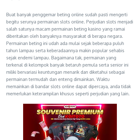
Buat banyak penggemar beting online sudah pasti mengerti
begitu serunya permainan slots online. Perjudian slots menjadi
salah satunya macam permainan beting kasino yang ramai
diberitakan oleh banyaknya masyarakat di berapa negara.
Permainan beting ini udah ada mulai sejak beberapa puluh
tahun lampau serta keberadaannya makin popular sehabis
sejak endemi lampau. Bagaimana tak, permainan yang
terkenal di kelompok banyak betaruh pemula serta senior ini
miliki bervariasi keuntungan menarik dan diketahui sebagai
permainan termudah dan enteng dimainkan. Waktu
memainkan di bandar slots online dapat dipercaya, anda tidak
memerlukan keterampilan khusus seperti perjudian yang lain.