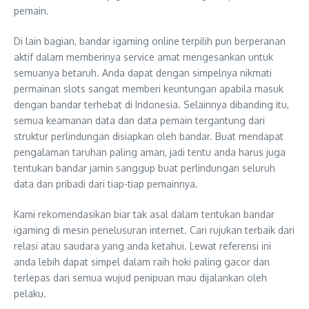
pemain.
Di lain bagian, bandar igaming online terpilih pun berperanan
aktif dalam memberinya service amat mengesankan untuk
semuanya betaruh. Anda dapat dengan simpelnya nikmati
permainan slots sangat memberi keuntungan apabila masuk
dengan bandar terhebat di Indonesia. Selainnya dibanding itu,
semua keamanan data dan data pemain tergantung dari
struktur perlindungan disiapkan oleh bandar. Buat mendapat
pengalaman taruhan paling aman, jadi tentu anda harus juga
tentukan bandar jamin sanggup buat perlindungan seluruh
data dan pribadi dari tiap-tiap pemainnya.
Kami rekomendasikan biar tak asal dalam tentukan bandar
igaming di mesin penelusuran internet. Cari rujukan terbaik dari
relasi atau saudara yang anda ketahui. Lewat referensi ini
anda lebih dapat simpel dalam raih hoki paling gacor dan
terlepas dari semua wujud penipuan mau dijalankan oleh
pelaku.