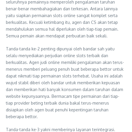
seluruhnya pemainnya memperoleh pengalaman taruhan
benar-benar membahagiakan dan terkesan. Antara lainnya
yaitu siapkan permainan slots online sangat komplet serta
berkualitas. Kecuali ketimbang itu, agen dan CS akan tetap
mendahulukan semua hal diperlukan oleh tiap-tiap pemain.
Semua pemain akan mendapat perbuatan baik sekali.
Tanda-tanda ke-2 penting dipunyai oleh bandar sah yaitu
selalu menyediakan perjudian online slots terbaik dan
berkualitas. Agen judi online memiliki pengalaman akan terus-
menerus memberi peluang penuh buat beberapa bettor untuk
dapat nikmati tiap permainan slots terhebat. Usaha ini adalah
wujud stabil diberi oleh bandar untuk memberikan kepuasan
dan memberikan hati banyak konsumen dalam taruhan dalam
website kepunyaannya. Bermacam tipe permainan dari tiap-
tiap provider beting terbaik dunia bakal terus-menerus
disiapkan oleh agen buat penuhi kepentingan taruhan
beberapa bettor.
Tanda-tanda ke-3 yakni memberinya layanan terintegrasi.