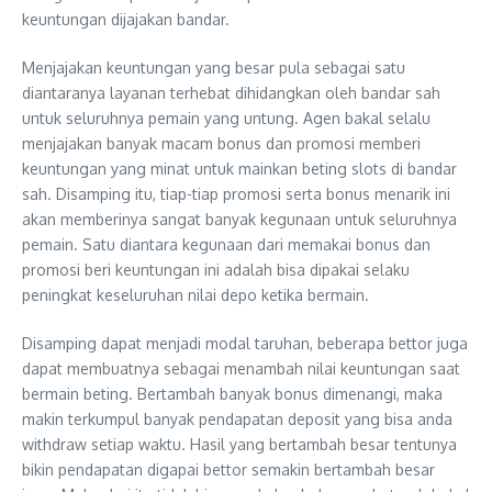
keuntungan dijajakan bandar.
Menjajakan keuntungan yang besar pula sebagai satu
diantaranya layanan terhebat dihidangkan oleh bandar sah
untuk seluruhnya pemain yang untung. Agen bakal selalu
menjajakan banyak macam bonus dan promosi memberi
keuntungan yang minat untuk mainkan beting slots di bandar
sah. Disamping itu, tiap-tiap promosi serta bonus menarik ini
akan memberinya sangat banyak kegunaan untuk seluruhnya
pemain. Satu diantara kegunaan dari memakai bonus dan
promosi beri keuntungan ini adalah bisa dipakai selaku
peningkat keseluruhan nilai depo ketika bermain.
Disamping dapat menjadi modal taruhan, beberapa bettor juga
dapat membuatnya sebagai menambah nilai keuntungan saat
bermain beting. Bertambah banyak bonus dimenangi, maka
makin terkumpul banyak pendapatan deposit yang bisa anda
withdraw setiap waktu. Hasil yang bertambah besar tentunya
bikin pendapatan digapai bettor semakin bertambah besar