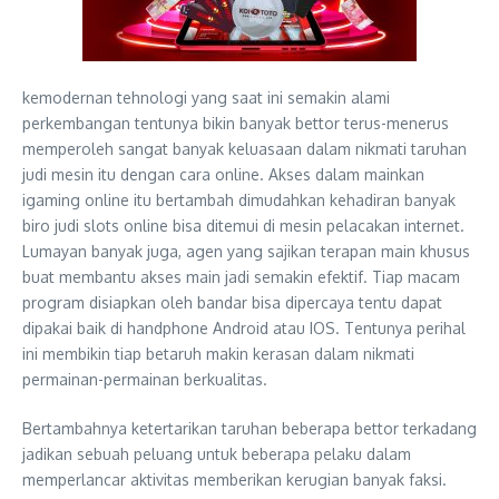
kemodernan tehnologi yang saat ini semakin alami
perkembangan tentunya bikin banyak bettor terus-menerus
memperoleh sangat banyak keluasaan dalam nikmati taruhan
judi mesin itu dengan cara online. Akses dalam mainkan
igaming online itu bertambah dimudahkan kehadiran banyak
biro judi slots online bisa ditemui di mesin pelacakan internet.
Lumayan banyak juga, agen yang sajikan terapan main khusus
buat membantu akses main jadi semakin efektif. Tiap macam
program disiapkan oleh bandar bisa dipercaya tentu dapat
dipakai baik di handphone Android atau IOS. Tentunya perihal
ini membikin tiap betaruh makin kerasan dalam nikmati
permainan-permainan berkualitas.
Bertambahnya ketertarikan taruhan beberapa bettor terkadang
jadikan sebuah peluang untuk beberapa pelaku dalam
memperlancar aktivitas memberikan kerugian banyak faksi.