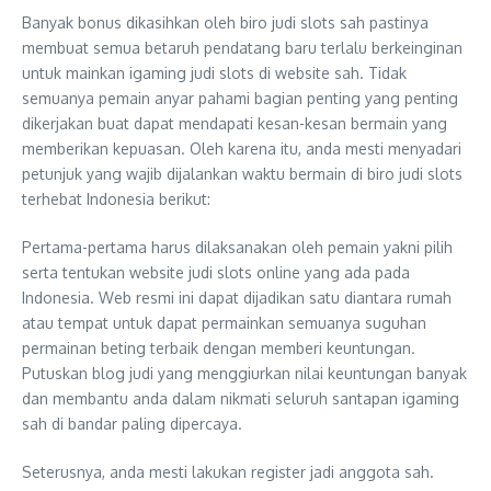
Banyak bonus dikasihkan oleh biro judi slots sah pastinya
membuat semua betaruh pendatang baru terlalu berkeinginan
untuk mainkan igaming judi slots di website sah. Tidak
semuanya pemain anyar pahami bagian penting yang penting
dikerjakan buat dapat mendapati kesan-kesan bermain yang
memberikan kepuasan. Oleh karena itu, anda mesti menyadari
petunjuk yang wajib dijalankan waktu bermain di biro judi slots
terhebat Indonesia berikut:
Pertama-pertama harus dilaksanakan oleh pemain yakni pilih
serta tentukan website judi slots online yang ada pada
Indonesia. Web resmi ini dapat dijadikan satu diantara rumah
atau tempat untuk dapat permainkan semuanya suguhan
permainan beting terbaik dengan memberi keuntungan.
Putuskan blog judi yang menggiurkan nilai keuntungan banyak
dan membantu anda dalam nikmati seluruh santapan igaming
sah di bandar paling dipercaya.
Seterusnya, anda mesti lakukan register jadi anggota sah.