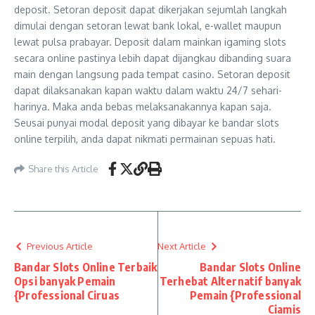
deposit. Setoran deposit dapat dikerjakan sejumlah langkah
dimulai dengan setoran lewat bank lokal, e-wallet maupun
lewat pulsa prabayar. Deposit dalam mainkan igaming slots
secara online pastinya lebih dapat dijangkau dibanding suara
main dengan langsung pada tempat casino. Setoran deposit
dapat dilaksanakan kapan waktu dalam waktu 24/7 sehari-
harinya. Maka anda bebas melaksanakannya kapan saja.
Seusai punyai modal deposit yang dibayar ke bandar slots
online terpilih, anda dapat nikmati permainan sepuas hati.
Share this Article
Previous Article
Next Article
Bandar Slots Online Terbaik
Bandar Slots Online
Opsi banyak Pemain
Terhebat Alternatif banyak
{Professional Ciruas
Pemain {Professional
Ciamis