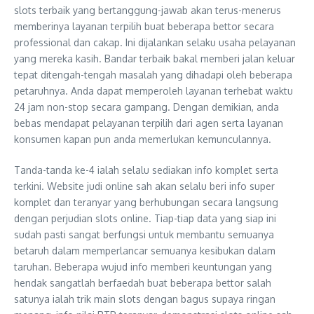
slots terbaik yang bertanggung-jawab akan terus-menerus
memberinya layanan terpilih buat beberapa bettor secara
professional dan cakap. Ini dijalankan selaku usaha pelayanan
yang mereka kasih. Bandar terbaik bakal memberi jalan keluar
tepat ditengah-tengah masalah yang dihadapi oleh beberapa
petaruhnya. Anda dapat memperoleh layanan terhebat waktu
24 jam non-stop secara gampang. Dengan demikian, anda
bebas mendapat pelayanan terpilih dari agen serta layanan
konsumen kapan pun anda memerlukan kemunculannya.
Tanda-tanda ke-4 ialah selalu sediakan info komplet serta
terkini. Website judi online sah akan selalu beri info super
komplet dan teranyar yang berhubungan secara langsung
dengan perjudian slots online. Tiap-tiap data yang siap ini
sudah pasti sangat berfungsi untuk membantu semuanya
betaruh dalam memperlancar semuanya kesibukan dalam
taruhan. Beberapa wujud info memberi keuntungan yang
hendak sangatlah berfaedah buat beberapa bettor salah
satunya ialah trik main slots dengan bagus supaya ringan