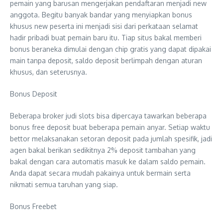
pemain yang barusan mengerjakan pendaftaran menjadi new
anggota. Begitu banyak bandar yang menyiapkan bonus
khusus new peserta ini menjadi sisi dari perkataan selamat
hadir pribadi buat pemain baru itu. Tiap situs bakal memberi
bonus beraneka dimulai dengan chip gratis yang dapat dipakai
main tanpa deposit, saldo deposit berlimpah dengan aturan
khusus, dan seterusnya.
Bonus Deposit
Beberapa broker judi slots bisa dipercaya tawarkan beberapa
bonus free deposit buat beberapa pemain anyar. Setiap waktu
bettor melaksanakan setoran deposit pada jumlah spesifik, jadi
agen bakal berikan sedikitnya 2% deposit tambahan yang
bakal dengan cara automatis masuk ke dalam saldo pemain.
Anda dapat secara mudah pakainya untuk bermain serta
nikmati semua taruhan yang siap.
Bonus Freebet