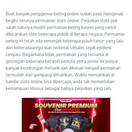
Buat banyak penggemar beting online sudah pasti mengenali
begitu serunya permainan slots online. Perjudian slots jadi
salah satunya model permainan beting kasino yang ramai
dibicarakan oleh beberapa publik di berapa negara. Permainan
beting ini telah ada semenjak beberapa puluh tahun yang lalu
dan keberadaannya kian terkenal sehabis sejak epidemi
lampau. Bagaimana tidak, permainan yang ternama di
golongan beberapa betaruh pemula serta senior ini punyai
banyak keuntungan menarik dan dikenali menjadi permainan
termudah dan gampang dimainkan. Waktu memainkan di
bandar slots online bisa dipercaya, anda tak memerlukan
kemampuan khusus sebagai halnya perjudian yang lain.