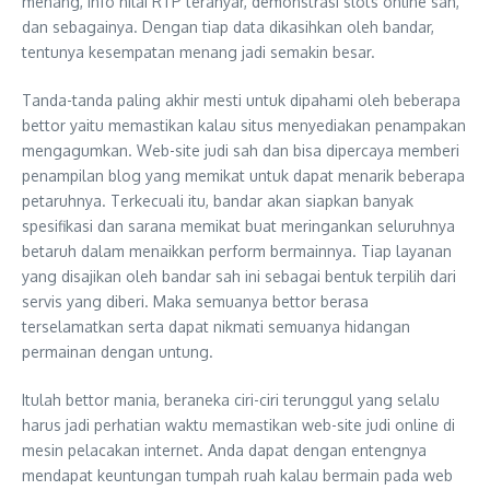
menang, info nilai RTP teranyar, demonstrasi slots online sah,
dan sebagainya. Dengan tiap data dikasihkan oleh bandar,
tentunya kesempatan menang jadi semakin besar.
Tanda-tanda paling akhir mesti untuk dipahami oleh beberapa
bettor yaitu memastikan kalau situs menyediakan penampakan
mengagumkan. Web-site judi sah dan bisa dipercaya memberi
penampilan blog yang memikat untuk dapat menarik beberapa
petaruhnya. Terkecuali itu, bandar akan siapkan banyak
spesifikasi dan sarana memikat buat meringankan seluruhnya
betaruh dalam menaikkan perform bermainnya. Tiap layanan
yang disajikan oleh bandar sah ini sebagai bentuk terpilih dari
servis yang diberi. Maka semuanya bettor berasa
terselamatkan serta dapat nikmati semuanya hidangan
permainan dengan untung.
Itulah bettor mania, beraneka ciri-ciri terunggul yang selalu
harus jadi perhatian waktu memastikan web-site judi online di
mesin pelacakan internet. Anda dapat dengan entengnya
mendapat keuntungan tumpah ruah kalau bermain pada web