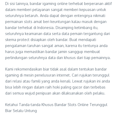
Di sisi lainnya, bandar igaming online terhebat berperanan aktif
dalam memberi pelayanan sangat memberi kepuasan untuk
seluruhnya betaruh. Anda dapat dengan entengnya nikmati
permainan slots amat beri keuntungan kalau masuk dengan
bandar terhebat di Indonesia. Disamping ketimbang itu,
seluruhnya keamanan data serta data pemain tergantung dari
skema protect disiapkan oleh bandar. Buat mendapati
pengalaman taruhan sangat aman, karena itu tentunya anda
harus juga memastikan bandar jamin sanggup membuat
perlindungan seluruhnya data dan khusus dari tiap pemainnya.
Kami rekomendasikan biar tidak asal dalam tentukan bandar
igaming di mesin penelusuran internet. Cari rujukan terunggul
dari relasi atau famili yang anda kenali. Lewat rujukan ini anda
bisa lebih ringan dalam raih hoki paling gacor dan terbebas
dari semua wujud penipuan akan dilaksanakan oleh pelaku.
Ketahui Tanda-tanda Khusus Bandar Slots Online Terunggul
Biar Selalu Untung