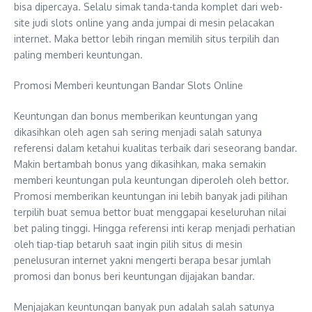
bisa dipercaya. Selalu simak tanda-tanda komplet dari web-
site judi slots online yang anda jumpai di mesin pelacakan
internet. Maka bettor lebih ringan memilih situs terpilih dan
paling memberi keuntungan.
Promosi Memberi keuntungan Bandar Slots Online
Keuntungan dan bonus memberikan keuntungan yang
dikasihkan oleh agen sah sering menjadi salah satunya
referensi dalam ketahui kualitas terbaik dari seseorang bandar.
Makin bertambah bonus yang dikasihkan, maka semakin
memberi keuntungan pula keuntungan diperoleh oleh bettor.
Promosi memberikan keuntungan ini lebih banyak jadi pilihan
terpilih buat semua bettor buat menggapai keseluruhan nilai
bet paling tinggi. Hingga referensi inti kerap menjadi perhatian
oleh tiap-tiap betaruh saat ingin pilih situs di mesin
penelusuran internet yakni mengerti berapa besar jumlah
promosi dan bonus beri keuntungan dijajakan bandar.
Menjajakan keuntungan banyak pun adalah salah satunya