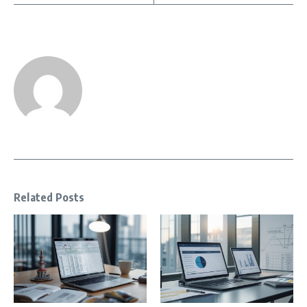
Related Posts