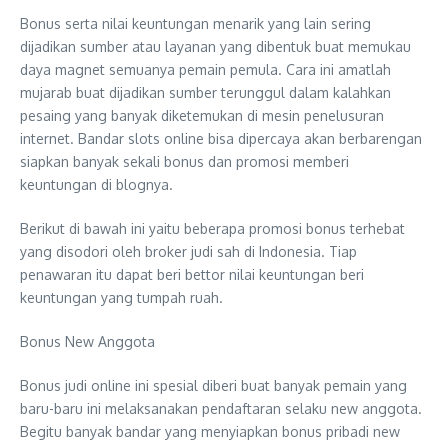
Bonus serta nilai keuntungan menarik yang lain sering
dijadikan sumber atau layanan yang dibentuk buat memukau
daya magnet semuanya pemain pemula. Cara ini amatlah
mujarab buat dijadikan sumber terunggul dalam kalahkan
pesaing yang banyak diketemukan di mesin penelusuran
internet. Bandar slots online bisa dipercaya akan berbarengan
siapkan banyak sekali bonus dan promosi memberi
keuntungan di blognya.
Berikut di bawah ini yaitu beberapa promosi bonus terhebat
yang disodori oleh broker judi sah di Indonesia. Tiap
penawaran itu dapat beri bettor nilai keuntungan beri
keuntungan yang tumpah ruah.
Bonus New Anggota
Bonus judi online ini spesial diberi buat banyak pemain yang
baru-baru ini melaksanakan pendaftaran selaku new anggota.
Begitu banyak bandar yang menyiapkan bonus pribadi new