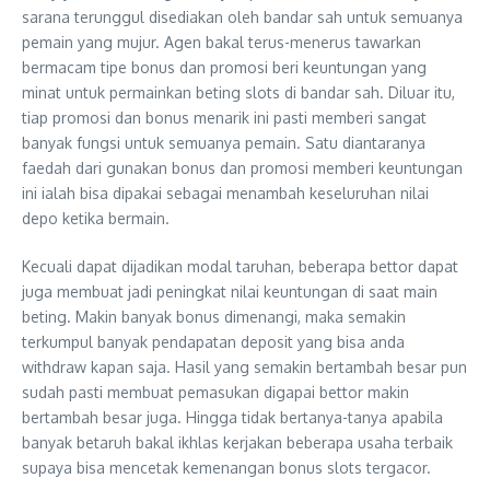
sarana terunggul disediakan oleh bandar sah untuk semuanya
pemain yang mujur. Agen bakal terus-menerus tawarkan
bermacam tipe bonus dan promosi beri keuntungan yang
minat untuk permainkan beting slots di bandar sah. Diluar itu,
tiap promosi dan bonus menarik ini pasti memberi sangat
banyak fungsi untuk semuanya pemain. Satu diantaranya
faedah dari gunakan bonus dan promosi memberi keuntungan
ini ialah bisa dipakai sebagai menambah keseluruhan nilai
depo ketika bermain.
Kecuali dapat dijadikan modal taruhan, beberapa bettor dapat
juga membuat jadi peningkat nilai keuntungan di saat main
beting. Makin banyak bonus dimenangi, maka semakin
terkumpul banyak pendapatan deposit yang bisa anda
withdraw kapan saja. Hasil yang semakin bertambah besar pun
sudah pasti membuat pemasukan digapai bettor makin
bertambah besar juga. Hingga tidak bertanya-tanya apabila
banyak betaruh bakal ikhlas kerjakan beberapa usaha terbaik
supaya bisa mencetak kemenangan bonus slots tergacor.