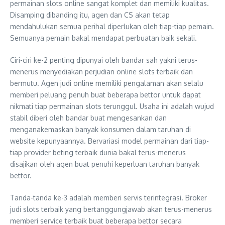
permainan slots online sangat komplet dan memiliki kualitas.
Disamping dibanding itu, agen dan CS akan tetap
mendahulukan semua perihal diperlukan oleh tiap-tiap pemain.
Semuanya pemain bakal mendapat perbuatan baik sekali.
Ciri-ciri ke-2 penting dipunyai oleh bandar sah yakni terus-
menerus menyediakan perjudian online slots terbaik dan
bermutu. Agen judi online memiliki pengalaman akan selalu
memberi peluang penuh buat beberapa bettor untuk dapat
nikmati tiap permainan slots terunggul. Usaha ini adalah wujud
stabil diberi oleh bandar buat mengesankan dan
menganakemaskan banyak konsumen dalam taruhan di
website kepunyaannya. Bervariasi model permainan dari tiap-
tiap provider beting terbaik dunia bakal terus-menerus
disajikan oleh agen buat penuhi keperluan taruhan banyak
bettor.
Tanda-tanda ke-3 adalah memberi servis terintegrasi. Broker
judi slots terbaik yang bertanggungjawab akan terus-menerus
memberi service terbaik buat beberapa bettor secara