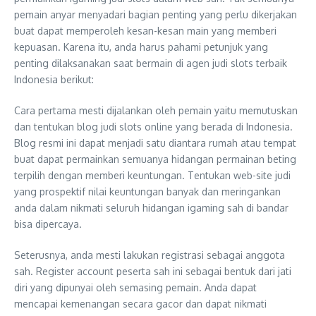
pemain anyar menyadari bagian penting yang perlu dikerjakan
buat dapat memperoleh kesan-kesan main yang memberi
kepuasan. Karena itu, anda harus pahami petunjuk yang
penting dilaksanakan saat bermain di agen judi slots terbaik
Indonesia berikut:
Cara pertama mesti dijalankan oleh pemain yaitu memutuskan
dan tentukan blog judi slots online yang berada di Indonesia.
Blog resmi ini dapat menjadi satu diantara rumah atau tempat
buat dapat permainkan semuanya hidangan permainan beting
terpilih dengan memberi keuntungan. Tentukan web-site judi
yang prospektif nilai keuntungan banyak dan meringankan
anda dalam nikmati seluruh hidangan igaming sah di bandar
bisa dipercaya.
Seterusnya, anda mesti lakukan registrasi sebagai anggota
sah. Register account peserta sah ini sebagai bentuk dari jati
diri yang dipunyai oleh semasing pemain. Anda dapat
mencapai kemenangan secara gacor dan dapat nikmati