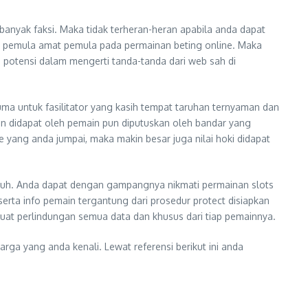
banyak faksi. Maka tidak terheran-heran apabila anda dapat
h pemula amat pemula pada permainan beting online. Maka
ai potensi dalam mengerti tanda-tanda dari web sah di
cuma untuk fasilitator yang kasih tempat taruhan ternyaman dan
ngan didapat oleh pemain pun diputuskan oleh bandar yang
yang anda jumpai, maka makin besar juga nilai hoki didapat
taruh. Anda dapat dengan gampangnya nikmati permainan slots
rta info pemain tergantung dari prosedur protect disiapkan
at perlindungan semua data dan khusus dari tiap pemainnya.
arga yang anda kenali. Lewat referensi berikut ini anda