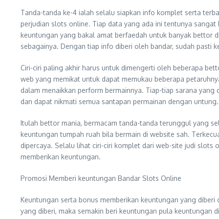
Tanda-tanda ke-4 ialah selalu siapkan info komplet serta terb
perjudian slots online. Tiap data yang ada ini tentunya sanga
keuntungan yang bakal amat berfaedah untuk banyak bettor di a
sebagainya. Dengan tiap info diberi oleh bandar, sudah pasti
Ciri-ciri paling akhir harus untuk dimengerti oleh beberapa 
web yang memikat untuk dapat memukau beberapa petaruhnya. 
dalam menaikkan perform bermainnya. Tiap-tiap sarana yang dis
dan dapat nikmati semua santapan permainan dengan untung.
Itulah bettor mania, bermacam tanda-tanda terunggul yang sel
keuntungan tumpah ruah bila bermain di website sah. Terkec
dipercaya. Selalu lihat ciri-ciri komplet dari web-site judi slo
memberikan keuntungan.
Promosi Memberi keuntungan Bandar Slots Online
Keuntungan serta bonus memberikan keuntungan yang diberi ol
yang diberi, maka semakin beri keuntungan pula keuntungan di