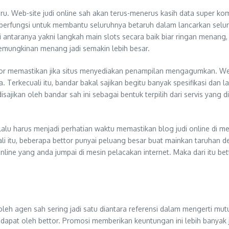
aru. Web-site judi online sah akan terus-menerus kasih data super ko
t berfungsi untuk membantu seluruhnya betaruh dalam lancarkan selur
ntaranya yakni langkah main slots secara baik biar ringan menang, in
 kemungkinan menang jadi semakin lebih besar.
bettor memastikan jika situs menyediakan penampilan mengagumkan. W
Terkecuali itu, bandar bakal sajikan begitu banyak spesifikasi d
ajikan oleh bandar sah ini sebagai bentuk terpilih dari servis yang 
alu harus menjadi perhatian waktu memastikan blog judi online di me
uali itu, beberapa bettor punyai peluang besar buat mainkan taruh
ts online yang anda jumpai di mesin pelacakan internet. Maka dari itu 
eh agen sah sering jadi satu diantara referensi dalam mengerti mut
dapat oleh bettor. Promosi memberikan keuntungan ini lebih banyak 