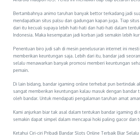
Bertambahnya animo taruhan banyak bettor terkadang jadi suat
mendapatkan situs palsu dan gadungan kapan juga. Tiap situ
dari itu kecuali supaya lebih hati-hati dan hati-hati dalam te
Indonesia. Maka kesempatan jadi korban jadi semakin lebih ku
Penentuan biro judi sah di mesin penelusuran internet ini mes
memberikan keuntungan saja. Lebih dari itu, bandar jadi seora
selalu menawarkan banyak promosi memberi keuntungan sehari-
pemain.
Di lain bidang, bandar igaming online terhebat pun bertinda
sangat memberikan keuntungan kalau masuk dengan bandar terp
oleh bandar. Untuk mendapati pengalaman taruhan amat aman,
Kami anjurkan biar tak asal dalam tentukan bandar igaming di m
semakin dapat simpel dalam mencapai hoki paling gacor dan te
Ketahui Ciri-ciri Pribadi Bandar Slots Online Terbaik Biar Selal