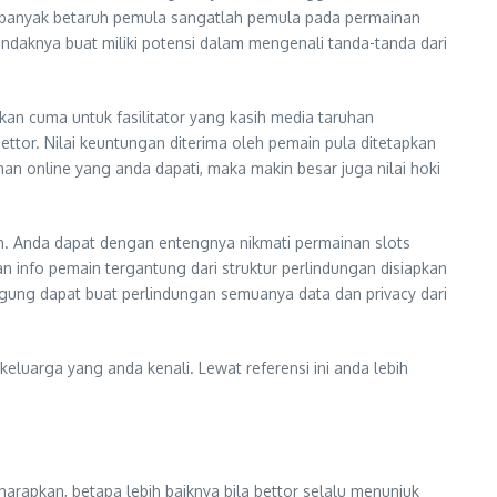
pu banyak betaruh pemula sangatlah pemula pada permainan
hendaknya buat miliki potensi dalam mengenali tanda-tanda dari
ukan cuma untuk fasilitator yang kasih media taruhan
ettor. Nilai keuntungan diterima oleh pemain pula ditetapkan
n online yang anda dapati, maka makin besar juga nilai hoki
ruh. Anda dapat dengan entengnya nikmati permainan slots
 info pemain tergantung dari struktur perlindungan disiapkan
ung dapat buat perlindungan semuanya data dan privacy dari
keluarga yang anda kenali. Lewat referensi ini anda lebih
harapkan, betapa lebih baiknya bila bettor selalu menunjuk