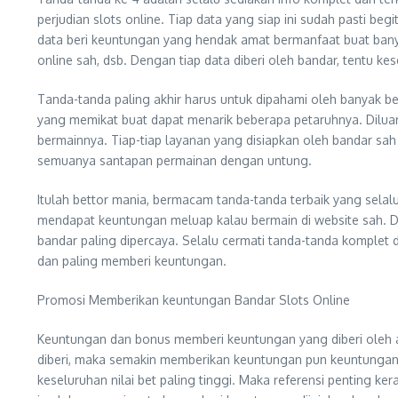
perjudian slots online. Tiap data yang siap ini sudah pasti
data beri keuntungan yang hendak amat bermanfaat buat banyak
online sah, dsb. Dengan tiap data diberi oleh bandar, tentu k
Tanda-tanda paling akhir harus untuk dipahami oleh banyak be
yang memikat buat dapat menarik beberapa petaruhnya. Dilua
bermainnya. Tiap-tiap layanan yang disiapkan oleh bandar sah 
semuanya santapan permainan dengan untung.
Itulah bettor mania, bermacam tanda-tanda terbaik yang selal
mendapat keuntungan meluap kalau bermain di website sah. D
bandar paling dipercaya. Selalu cermati tanda-tanda komplet d
dan paling memberi keuntungan.
Promosi Memberikan keuntungan Bandar Slots Online
Keuntungan dan bonus memberi keuntungan yang diberi oleh a
diberi, maka semakin memberikan keuntungan pun keuntungan di
keseluruhan nilai bet paling tinggi. Maka referensi penting ke