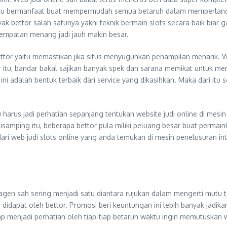
 begitu bermanfaat buat mempermudah semua betaruh dalam memperlan
 bettor salah satunya yakni teknik bermain slots secara baik biar g
esempatan menang jadi jauh makin besar.
ttor yaitu memastikan jika situs menyuguhkan penampilan menarik. W
r itu, bandar bakal sajikan banyak spek dan sarana memikat untuk
ini adalah bentuk terbaik dari service yang dikasihkan. Maka dari itu
u harus jadi perhatian sepanjang tentukan website judi online di me
isamping itu, beberapa bettor pula miliki peluang besar buat per
ari web judi slots online yang anda temukan di mesin penelusuran in
gen sah sering menjadi satu diantara rujukan dalam mengerti mutu 
dapat oleh bettor. Promosi beri keuntungan ini lebih banyak jadikan
rap menjadi perhatian oleh tiap-tiap betaruh waktu ingin memutuskan 