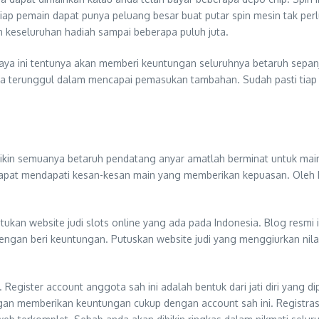
-tiap pemain dapat punya peluang besar buat putar spin mesin tak per
keseluruhan hadiah sampai beberapa puluh juta.
caya ini tentunya akan memberi keuntungan seluruhnya betaruh sepanj
a terunggul dalam mencapai pemasukan tambahan. Sudah pasti tiap p
 bikin semuanya betaruh pendatang anyar amatlah berminat untuk mai
 dapat mendapati kesan-kesan main yang memberikan kepuasan. Oleh k
entukan website judi slots online yang ada pada Indonesia. Blog resmi
dengan beri keuntungan. Putuskan website judi yang menggiurkan n
. Register account anggota sah ini adalah bentuk dari jati diri yan
an memberikan keuntungan cukup dengan account sah ini. Registras