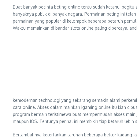
Buat banyak pecinta beting online tentu sudah ketahui begitu s
banyaknya publik di banyak negara. Permainan beting ini tel
permainan yang popular di kelompok beberapa betaruh pemula
Waktu memainkan di bandar slots online paling dipercaya, an
kemodernan technologi yang sekarang semakin alami perkemba
cara online. Akses dalam mainkan igaming online itu kian dib
program bermain teristimewa buat mempermudah akses main jadi
maupun IOS. Tentunya perihal ini membikin tiap betaruh lebih
Bertambahnya ketertarikan taruhan beberapa bettor kadang-ka