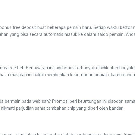
 bonus free deposit buat beberapa pemain baru. Setiap waktu bettor
han yang bisa secara automatis masuk ke dalam saldo pemain. An
nus free bet. Penawaran ini jadi bonus terbanyak dibidik oleh banyak
pasti masalah ini bakal memberikan keuntungan pemain, karena anda
 bermain pada web sah? Promosi beri keuntungan ini disodori sama 
ikmati perjudian sama tambahan chip yang diberi oleh bandar.
 dapat dimainkan kalau anda telah bayar beberapa depo chip. Spin in