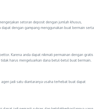
 mengerjakan setoran deposit dengan jumlah khusus,
da dapat dengan gampang menggunakan buat bermain serta
 bettor. Karena anda dapat nikmati permainan dengan gratis
 tidak harus mengeluarkan dana betul-betul buat bermain.
agen jadi satu diantaranya usaha terhebat buat dapat
i dapat jadi pemasti sukses dan ketidakberhasilannya yang