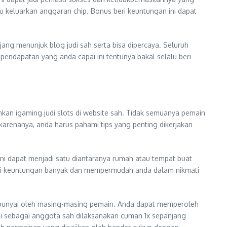
lu keluarkan anggaran chip. Bonus beri keuntungan ini dapat
ang menunjuk blog judi sah serta bisa dipercaya. Seluruh
endapatan yang anda capai ini tentunya bakal selalu beri
nkan igaming judi slots di website sah. Tidak semuanya pemain
arenanya, anda harus pahami tips yang penting dikerjakan
 ini dapat menjadi satu diantaranya rumah atau tempat buat
ilai keuntungan banyak dan mempermudah anda dalam nikmati
g dipunyai oleh masing-masing pemain. Anda dapat memperoleh
i sebagai anggota sah dilaksanakan cuman 1x sepanjang