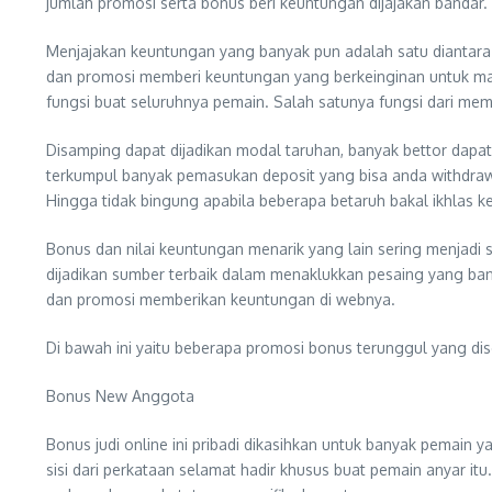
jumlah promosi serta bonus beri keuntungan dijajakan bandar.
Menjajakan keuntungan yang banyak pun adalah satu diantara
dan promosi memberi keuntungan yang berkeinginan untuk maink
fungsi buat seluruhnya pemain. Salah satunya fungsi dari mem
Disamping dapat dijadikan modal taruhan, banyak bettor dapa
terkumpul banyak pemasukan deposit yang bisa anda withdraw
Hingga tidak bingung apabila beberapa betaruh bakal ikhlas
Bonus dan nilai keuntungan menarik yang lain sering menjadi
dijadikan sumber terbaik dalam menaklukkan pesaing yang ban
dan promosi memberikan keuntungan di webnya.
Di bawah ini yaitu beberapa promosi bonus terunggul yang diso
Bonus New Anggota
Bonus judi online ini pribadi dikasihkan untuk banyak pemain 
sisi dari perkataan selamat hadir khusus buat pemain anyar itu