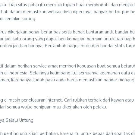
saja. Tiap situs palsu itu memiliki tujuan buat membodohi dan meni
ati-hati dalam memastikan website bisa dipercaya, banyak bettor pun 
adi semakin kurang.
arus dikerjakan benar-benar pas serta benar. Lantaran andil bandar b
 jadi satu orang yang dapat beri kemajuan bermain untuk tiap-tiap b
tungan tiap harinya. Bertambah bagus mutu dari bandar slots taruha
 aktif dalam berikan service amat memberi kepuasan buat semua beta
 di Indonesia. Selainnya ketimbang itu, semuanya keamanan data dan
man, karenanya sudah pasti anda harus memastikan bandar menangg
di mesin penelusuran internet. Cari rujukan terbaik dari kawan atau 
ari semua wujud penipuan mau dikerjakan oleh pelaku.
aya Selalu Untung
penting untuk jadi perhatian, karena itu untuk bebas dari soal tak di