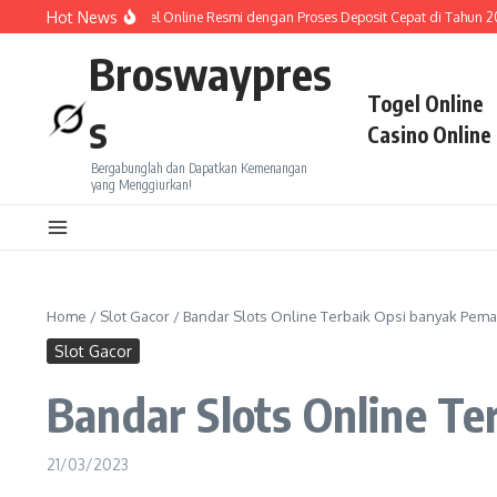
Skip to content
Hot News
ra Daftar Akun Togel Online Resmi dengan Proses Deposit Cepat di Tahun 2026
Broswaypres
Togel Online
s
Casino Online
Bergabunglah dan Dapatkan Kemenangan
yang Menggiurkan!
Home
/
Slot Gacor
/
Bandar Slots Online Terbaik Opsi banyak Pemai
Slot Gacor
Bandar Slots Online Te
21/03/2023