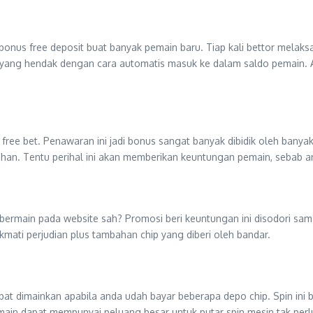
 bonus free deposit buat banyak pemain baru. Tiap kali bettor mela
yang hendak dengan cara automatis masuk ke dalam saldo pemain
 free bet. Penawaran ini jadi bonus sangat banyak dibidik oleh bany
an. Tentu perihal ini akan memberikan keuntungan pemain, sebab an
ermain pada website sah? Promosi beri keuntungan ini disodori sam
mati perjudian plus tambahan chip yang diberi oleh bandar.
at dimainkan apabila anda udah bayar beberapa depo chip. Spin ini 
p pemain dapat mempunyai peluang besar untuk putar spin mesin tak p