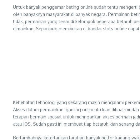
Untuk banyak penggemar beting online sudah tentu mengerti be
oleh banyaknya masyarakat di banyak negara. Permainan betin
tidak, permainan yang tenar di kelompok beberapa betaruh p
dimainkan. Sepanjang memainkan di bandar slots online dapat
Kehebatan tehnologi yang sekarang makin mengalami perkemban
Akses dalam permainkan igaming online itu kian dibuat mudah k
terapan bermain spesial untuk meringankan akses bermain jadi 
atau IOS. Sudah pasti ini membuat tiap betaruh kian senang d
Bertambahnya ketertarikan taruhan banyak bettor kadang wakt