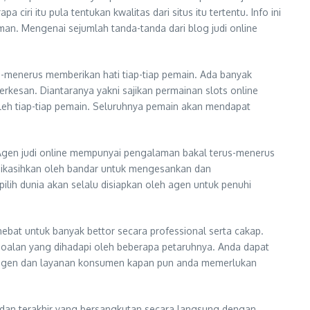
 ciri itu pula tentukan kwalitas dari situs itu tertentu. Info ini
an. Mengenai sejumlah tanda-tanda dari blog judi online
rus-menerus memberikan hati tiap-tiap pemain. Ada banyak
esan. Diantaranya yakni sajikan permainan slots online
oleh tiap-tiap pemain. Seluruhnya pemain akan mendapat
s. Agen judi online mempunyai pengalaman bakal terus-menerus
il dikasihkan oleh bandar untuk mengesankan dan
lih dunia akan selalu disiapkan oleh agen untuk penuhi
rhebat untuk banyak bettor secara professional serta cakap.
rsoalan yang dihadapi oleh beberapa petaruhnya. Anda dapat
ri agen dan layanan konsumen kapan pun anda memerlukan
let dan terakhir yang bersangkutan secara langsung dengan