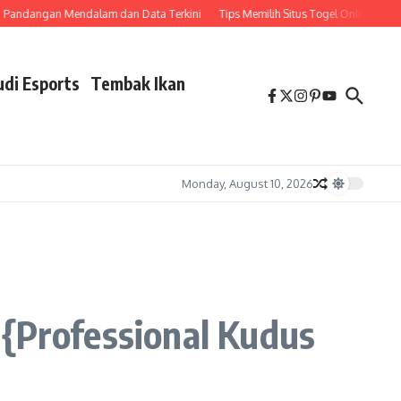
ndangan Mendalam dan Data Terkini
Tips Memilih Situs Togel Online yang Me
udi Esports
Tembak Ikan
Monday, August 10, 2026
 {Professional Kudus