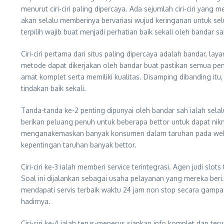
menurut ciri-ciri paling dipercaya. Ada sejumlah ciri-ciri yang m
akan selalu memberinya bervariasi wujud keringanan untuk se
terpilih wajib buat menjadi perhatian baik sekali oleh bandar sa
Ciri-ciri pertama dari situs paling dipercaya adalah bandar, l
metode dapat dikerjakan oleh bandar buat pastikan semua pe
amat komplet serta memiliki kualitas. Disamping dibanding i
tindakan baik sekali.
Tanda-tanda ke-2 penting dipunyai oleh bandar sah ialah selal
berikan peluang penuh untuk beberapa bettor untuk dapat nikma
menganakemaskan banyak konsumen dalam taruhan pada website 
kepentingan taruhan banyak bettor.
Ciri-ciri ke-3 ialah memberi service terintegrasi. Agen judi s
Soal ini dijalankan sebagai usaha pelayanan yang mereka beri
mendapati servis terbaik waktu 24 jam non stop secara gamp
hadirnya.
Ciri-ciri ke-4 ialah terus-menerus siapkan info komplet dan t