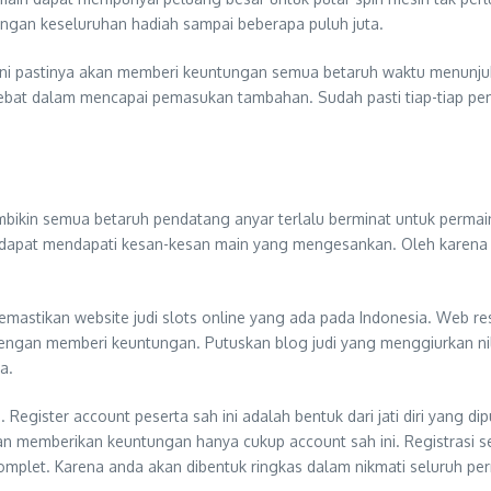
gan keseluruhan hadiah sampai beberapa puluh juta.
ini pastinya akan memberi keuntungan semua betaruh waktu menunjuk w
rhebat dalam mencapai pemasukan tambahan. Sudah pasti tiap-tiap pe
embikin semua betaruh pendatang anyar terlalu berminat untuk permai
 dapat mendapati kesan-kesan main yang mengesankan. Oleh karena i
mastikan website judi slots online yang ada pada Indonesia. Web re
dengan memberi keuntungan. Putuskan blog judi yang menggiurkan 
a.
. Register account peserta sah ini adalah bentuk dari jati diri yang
 memberikan keuntungan hanya cukup account sah ini. Registrasi se
komplet. Karena anda akan dibentuk ringkas dalam nikmati seluruh p