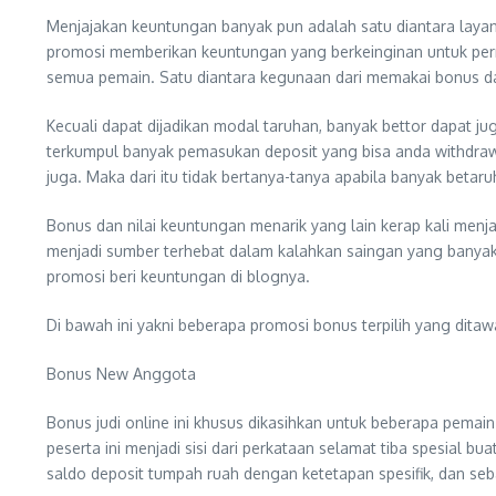
Menjajakan keuntungan banyak pun adalah satu diantara laya
promosi memberikan keuntungan yang berkeinginan untuk permai
semua pemain. Satu diantara kegunaan dari memakai bonus dan
Kecuali dapat dijadikan modal taruhan, banyak bettor dapat 
terkumpul banyak pemasukan deposit yang bisa anda withdraw
juga. Maka dari itu tidak bertanya-tanya apabila banyak beta
Bonus dan nilai keuntungan menarik yang lain kerap kali menj
menjadi sumber terhebat dalam kalahkan saingan yang banyak 
promosi beri keuntungan di blognya.
Di bawah ini yakni beberapa promosi bonus terpilih yang ditaw
Bonus New Anggota
Bonus judi online ini khusus dikasihkan untuk beberapa pema
peserta ini menjadi sisi dari perkataan selamat tiba spesial bu
saldo deposit tumpah ruah dengan ketetapan spesifik, dan seb