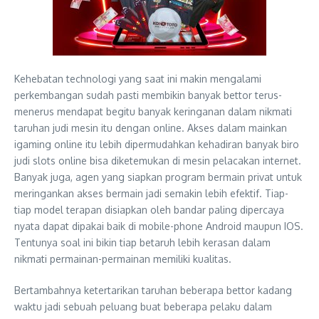
Kehebatan technologi yang saat ini makin mengalami
perkembangan sudah pasti membikin banyak bettor terus-
menerus mendapat begitu banyak keringanan dalam nikmati
taruhan judi mesin itu dengan online. Akses dalam mainkan
igaming online itu lebih dipermudahkan kehadiran banyak biro
judi slots online bisa diketemukan di mesin pelacakan internet.
Banyak juga, agen yang siapkan program bermain privat untuk
meringankan akses bermain jadi semakin lebih efektif. Tiap-
tiap model terapan disiapkan oleh bandar paling dipercaya
nyata dapat dipakai baik di mobile-phone Android maupun IOS.
Tentunya soal ini bikin tiap betaruh lebih kerasan dalam
nikmati permainan-permainan memiliki kualitas.
Bertambahnya ketertarikan taruhan beberapa bettor kadang
waktu jadi sebuah peluang buat beberapa pelaku dalam