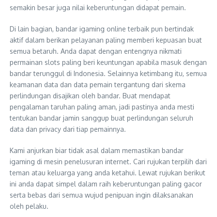
semakin besar juga nilai keberuntungan didapat pemain.
Di lain bagian, bandar igaming online terbaik pun bertindak
aktif dalam berikan pelayanan paling memberi kepuasan buat
semua betaruh. Anda dapat dengan entengnya nikmati
permainan slots paling beri keuntungan apabila masuk dengan
bandar terunggul di Indonesia. Selainnya ketimbang itu, semua
keamanan data dan data pemain tergantung dari skema
perlindungan disajikan oleh bandar. Buat mendapat
pengalaman taruhan paling aman, jadi pastinya anda mesti
tentukan bandar jamin sanggup buat perlindungan seluruh
data dan privacy dari tiap pemainnya.
Kami anjurkan biar tidak asal dalam memastikan bandar
igaming di mesin penelusuran internet. Cari rujukan terpilih dari
teman atau keluarga yang anda ketahui. Lewat rujukan berikut
ini anda dapat simpel dalam raih keberuntungan paling gacor
serta bebas dari semua wujud penipuan ingin dilaksanakan
oleh pelaku.