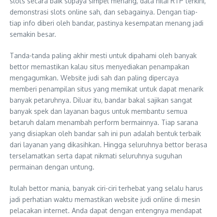
slots secara baik supaya simpel menang, data nilai RTP terkini,
demonstrasi slots online sah, dan sebagainya. Dengan tiap-
tiap info diberi oleh bandar, pastinya kesempatan menang jadi
semakin besar.
Tanda-tanda paling akhir mesti untuk dipahami oleh banyak
bettor memastikan kalau situs menyediakan penampakan
mengagumkan. Website judi sah dan paling dipercaya
memberi penampilan situs yang memikat untuk dapat menarik
banyak petaruhnya. Diluar itu, bandar bakal sajikan sangat
banyak spek dan layanan bagus untuk membantu semua
betaruh dalam menambah perform bermainnya. Tiap sarana
yang disiapkan oleh bandar sah ini pun adalah bentuk terbaik
dari layanan yang dikasihkan. Hingga seluruhnya bettor berasa
terselamatkan serta dapat nikmati seluruhnya suguhan
permainan dengan untung.
Itulah bettor mania, banyak ciri-ciri terhebat yang selalu harus
jadi perhatian waktu memastikan website judi online di mesin
pelacakan internet. Anda dapat dengan entengnya mendapat