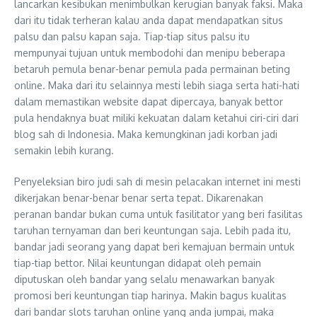
lancarkan kesibukan menimbulkan kerugian banyak faksi. Maka
dari itu tidak terheran kalau anda dapat mendapatkan situs
palsu dan palsu kapan saja. Tiap-tiap situs palsu itu
mempunyai tujuan untuk membodohi dan menipu beberapa
betaruh pemula benar-benar pemula pada permainan beting
online. Maka dari itu selainnya mesti lebih siaga serta hati-hati
dalam memastikan website dapat dipercaya, banyak bettor
pula hendaknya buat miliki kekuatan dalam ketahui ciri-ciri dari
blog sah di Indonesia. Maka kemungkinan jadi korban jadi
semakin lebih kurang.
Penyeleksian biro judi sah di mesin pelacakan internet ini mesti
dikerjakan benar-benar benar serta tepat. Dikarenakan
peranan bandar bukan cuma untuk fasilitator yang beri fasilitas
taruhan ternyaman dan beri keuntungan saja. Lebih pada itu,
bandar jadi seorang yang dapat beri kemajuan bermain untuk
tiap-tiap bettor. Nilai keuntungan didapat oleh pemain
diputuskan oleh bandar yang selalu menawarkan banyak
promosi beri keuntungan tiap harinya. Makin bagus kualitas
dari bandar slots taruhan online yang anda jumpai, maka