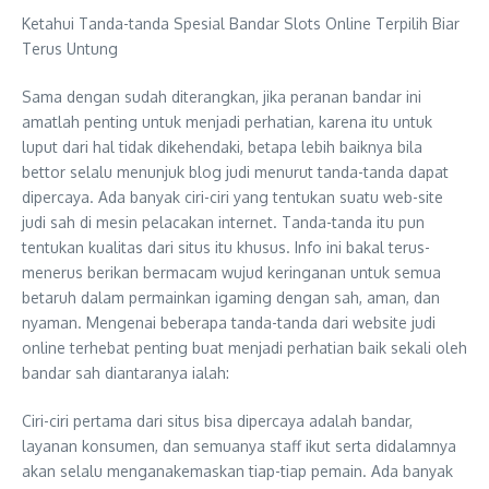
Ketahui Tanda-tanda Spesial Bandar Slots Online Terpilih Biar
Terus Untung
Sama dengan sudah diterangkan, jika peranan bandar ini
amatlah penting untuk menjadi perhatian, karena itu untuk
luput dari hal tidak dikehendaki, betapa lebih baiknya bila
bettor selalu menunjuk blog judi menurut tanda-tanda dapat
dipercaya. Ada banyak ciri-ciri yang tentukan suatu web-site
judi sah di mesin pelacakan internet. Tanda-tanda itu pun
tentukan kualitas dari situs itu khusus. Info ini bakal terus-
menerus berikan bermacam wujud keringanan untuk semua
betaruh dalam permainkan igaming dengan sah, aman, dan
nyaman. Mengenai beberapa tanda-tanda dari website judi
online terhebat penting buat menjadi perhatian baik sekali oleh
bandar sah diantaranya ialah:
Ciri-ciri pertama dari situs bisa dipercaya adalah bandar,
layanan konsumen, dan semuanya staff ikut serta didalamnya
akan selalu menganakemaskan tiap-tiap pemain. Ada banyak