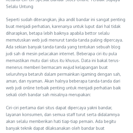
Selalu Untung
Seperti sudah diterangkan, jika andil bandar ini sangat penting
buat menjadi perhatian, karenanya untuk luput dari hal tidak
diharapkan, betapa lebih baiknya apabila bettor selalu
memutuskan web judi menurut tanda-tanda paling dipercaya.
Ada sekian banyak tanda-tanda yang tentukan sebuah blog
judi sah di mesin pelacakan internet. Beberapa ciri itu pula
memastikan mutu dari situs itu khusus. Data ini bakal terus-
menerus memberi bermacam wujud kelapangan buat
seluruhnya betaruh dalam permainkan igaming dengan sah,
aman, dan nyaman. Akan halnya beberapa tanda-tanda dari
web judi online terbaik penting untuk menjadi perhatian baik
sekali oleh bandar sah misalnya merupakan:
Ciri-ciri pertama dari situs dapat dipercaya yakni bandar,
layanan konsumen, dan semua staff turut serta didalamnya
akan selalu memberikan hati tiap-tiap pemain. Ada begitu
banyak teknik dapat dilaksanakan oleh bandar buat