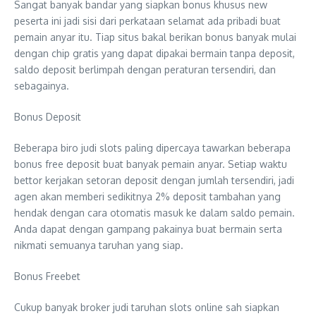
Sangat banyak bandar yang siapkan bonus khusus new
peserta ini jadi sisi dari perkataan selamat ada pribadi buat
pemain anyar itu. Tiap situs bakal berikan bonus banyak mulai
dengan chip gratis yang dapat dipakai bermain tanpa deposit,
saldo deposit berlimpah dengan peraturan tersendiri, dan
sebagainya.
Bonus Deposit
Beberapa biro judi slots paling dipercaya tawarkan beberapa
bonus free deposit buat banyak pemain anyar. Setiap waktu
bettor kerjakan setoran deposit dengan jumlah tersendiri, jadi
agen akan memberi sedikitnya 2% deposit tambahan yang
hendak dengan cara otomatis masuk ke dalam saldo pemain.
Anda dapat dengan gampang pakainya buat bermain serta
nikmati semuanya taruhan yang siap.
Bonus Freebet
Cukup banyak broker judi taruhan slots online sah siapkan