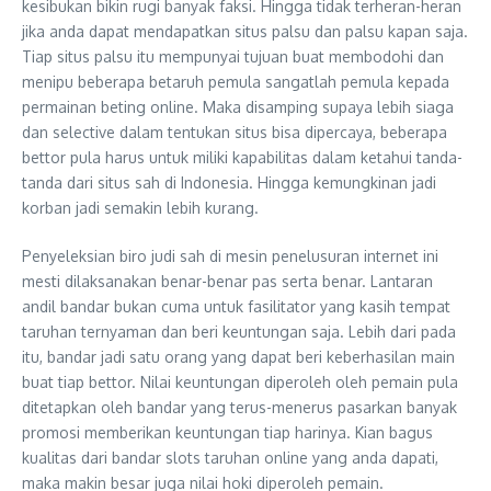
kesibukan bikin rugi banyak faksi. Hingga tidak terheran-heran
jika anda dapat mendapatkan situs palsu dan palsu kapan saja.
Tiap situs palsu itu mempunyai tujuan buat membodohi dan
menipu beberapa betaruh pemula sangatlah pemula kepada
permainan beting online. Maka disamping supaya lebih siaga
dan selective dalam tentukan situs bisa dipercaya, beberapa
bettor pula harus untuk miliki kapabilitas dalam ketahui tanda-
tanda dari situs sah di Indonesia. Hingga kemungkinan jadi
korban jadi semakin lebih kurang.
Penyeleksian biro judi sah di mesin penelusuran internet ini
mesti dilaksanakan benar-benar pas serta benar. Lantaran
andil bandar bukan cuma untuk fasilitator yang kasih tempat
taruhan ternyaman dan beri keuntungan saja. Lebih dari pada
itu, bandar jadi satu orang yang dapat beri keberhasilan main
buat tiap bettor. Nilai keuntungan diperoleh oleh pemain pula
ditetapkan oleh bandar yang terus-menerus pasarkan banyak
promosi memberikan keuntungan tiap harinya. Kian bagus
kualitas dari bandar slots taruhan online yang anda dapati,
maka makin besar juga nilai hoki diperoleh pemain.