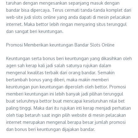
taruhan dengan mengesankan sepanjang masuk dengan
bandar bisa dipercaya. Terus cermati tanda-tanda komplet dari
web-site judi slots online yang anda dapati di mesin pelacakan
internet. Maka bettor lebih ringan menyaring situs terunggul
dan sangat beri keuntungan.
Promosi Memberikan keuntungan Bandar Slots Online
Keuntungan serta bonus beri keuntungan yang dikasihkan oleh
agen sah kerap kali jadi salah satunya rujukan dalam
mengenal kwalitas terbaik dari orang bandar. Semakin
bertambah bonus yang diberi, maka makin memberi
keuntungan pun keuntungan diperoleh oleh bettor. Promosi
memberi keuntungan ini lebih banyak jadi pilihan terunggul
buat seluruhnya bettor buat mencapai keseluruhan nilai bet
paling tinggi. Maka dari itu rujukan inti kerap menjadi perhatian
oleh tiap betaruh saat ingin pilih website di mesin pelacakan
internet merupakan mengenal berapa besar jumlah promosi
dan bonus beri keuntungan dijajakan bandar.