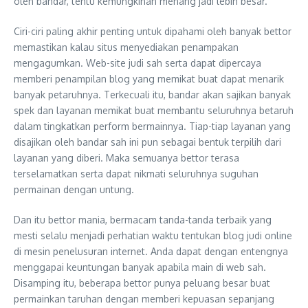
oleh bandar, tentu kemungkinan menang jadi lebih besar.
Ciri-ciri paling akhir penting untuk dipahami oleh banyak bettor
memastikan kalau situs menyediakan penampakan
mengagumkan. Web-site judi sah serta dapat dipercaya
memberi penampilan blog yang memikat buat dapat menarik
banyak petaruhnya. Terkecuali itu, bandar akan sajikan banyak
spek dan layanan memikat buat membantu seluruhnya betaruh
dalam tingkatkan perform bermainnya. Tiap-tiap layanan yang
disajikan oleh bandar sah ini pun sebagai bentuk terpilih dari
layanan yang diberi. Maka semuanya bettor terasa
terselamatkan serta dapat nikmati seluruhnya suguhan
permainan dengan untung.
Dan itu bettor mania, bermacam tanda-tanda terbaik yang
mesti selalu menjadi perhatian waktu tentukan blog judi online
di mesin penelusuran internet. Anda dapat dengan entengnya
menggapai keuntungan banyak apabila main di web sah.
Disamping itu, beberapa bettor punya peluang besar buat
permainkan taruhan dengan memberi kepuasan sepanjang