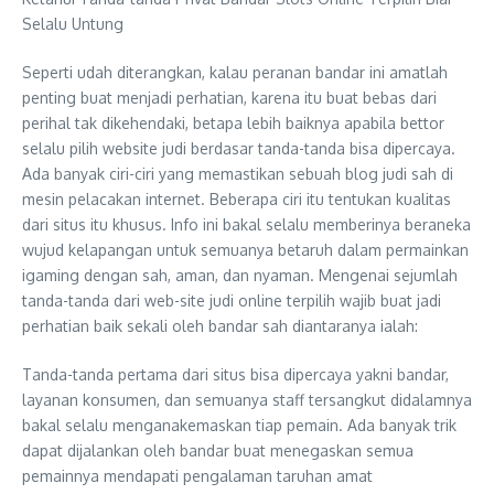
Selalu Untung
Seperti udah diterangkan, kalau peranan bandar ini amatlah
penting buat menjadi perhatian, karena itu buat bebas dari
perihal tak dikehendaki, betapa lebih baiknya apabila bettor
selalu pilih website judi berdasar tanda-tanda bisa dipercaya.
Ada banyak ciri-ciri yang memastikan sebuah blog judi sah di
mesin pelacakan internet. Beberapa ciri itu tentukan kualitas
dari situs itu khusus. Info ini bakal selalu memberinya beraneka
wujud kelapangan untuk semuanya betaruh dalam permainkan
igaming dengan sah, aman, dan nyaman. Mengenai sejumlah
tanda-tanda dari web-site judi online terpilih wajib buat jadi
perhatian baik sekali oleh bandar sah diantaranya ialah:
Tanda-tanda pertama dari situs bisa dipercaya yakni bandar,
layanan konsumen, dan semuanya staff tersangkut didalamnya
bakal selalu menganakemaskan tiap pemain. Ada banyak trik
dapat dijalankan oleh bandar buat menegaskan semua
pemainnya mendapati pengalaman taruhan amat