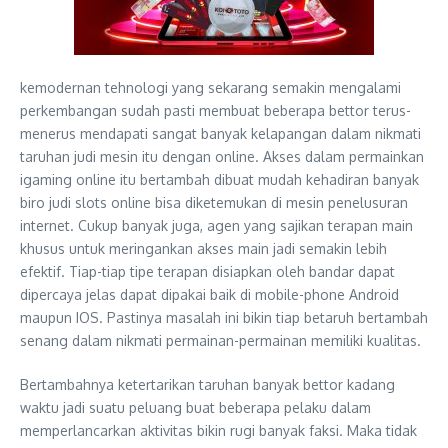
kemodernan tehnologi yang sekarang semakin mengalami
perkembangan sudah pasti membuat beberapa bettor terus-
menerus mendapati sangat banyak kelapangan dalam nikmati
taruhan judi mesin itu dengan online. Akses dalam permainkan
igaming online itu bertambah dibuat mudah kehadiran banyak
biro judi slots online bisa diketemukan di mesin penelusuran
internet. Cukup banyak juga, agen yang sajikan terapan main
khusus untuk meringankan akses main jadi semakin lebih
efektif. Tiap-tiap tipe terapan disiapkan oleh bandar dapat
dipercaya jelas dapat dipakai baik di mobile-phone Android
maupun IOS. Pastinya masalah ini bikin tiap betaruh bertambah
senang dalam nikmati permainan-permainan memiliki kualitas.
Bertambahnya ketertarikan taruhan banyak bettor kadang
waktu jadi suatu peluang buat beberapa pelaku dalam
memperlancarkan aktivitas bikin rugi banyak faksi. Maka tidak