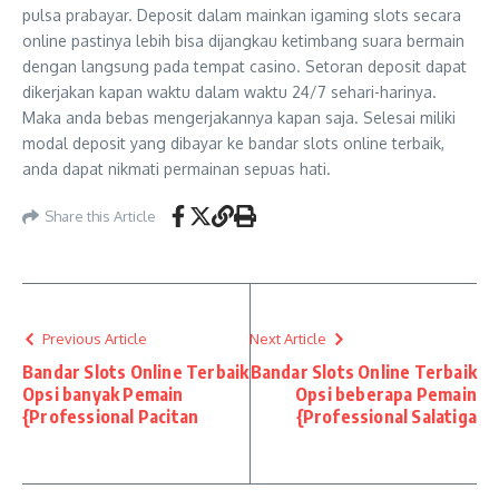
pulsa prabayar. Deposit dalam mainkan igaming slots secara
online pastinya lebih bisa dijangkau ketimbang suara bermain
dengan langsung pada tempat casino. Setoran deposit dapat
dikerjakan kapan waktu dalam waktu 24/7 sehari-harinya.
Maka anda bebas mengerjakannya kapan saja. Selesai miliki
modal deposit yang dibayar ke bandar slots online terbaik,
anda dapat nikmati permainan sepuas hati.
Share this Article
Previous Article
Next Article
Bandar Slots Online Terbaik
Bandar Slots Online Terbaik
Opsi banyak Pemain
Opsi beberapa Pemain
{Professional Pacitan
{Professional Salatiga