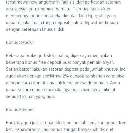
teristimewa new anggota ini jadi sisi dari perkataan selamat
ada spesial untuk pemain baru itu. Tiap-tiap situs akan
memberinya bonus beraneka dimulai dari chip gratis yang
dapat dipakai main tanpa deposit, saldo deposit berlimpah
dengan ketetapan khusus, dsb.
Bonus Deposit
Beberapa broker judi slots paling dipercaya menjajakan
beberapa bonus free deposit buat banyak pemain anyar.
Setiap bettor lakukan setoran deposit pada jumlah khusus, jadi
agen akan berikan sedikitnya 2% deposit tambahan yang bisa
dengan cara otomatis masuk ke dalam saldo pemain. Anda
dapat secara mudah memakainya buat main serta nikmati
semua taruhan yang ada.
Bonus Freebet
Banyak agen judi taruhan slots online sah sediakan bonus free
bet. Penawaran ini jadi bonus sangat banyak dibidik oleh