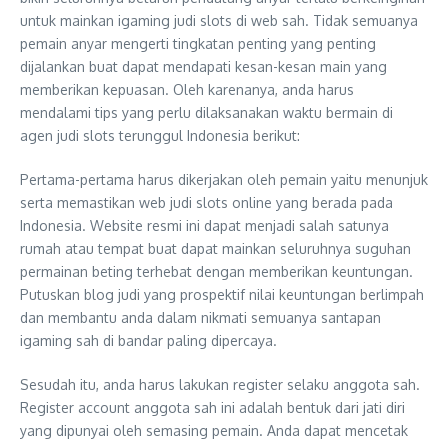
untuk mainkan igaming judi slots di web sah. Tidak semuanya
pemain anyar mengerti tingkatan penting yang penting
dijalankan buat dapat mendapati kesan-kesan main yang
memberikan kepuasan. Oleh karenanya, anda harus
mendalami tips yang perlu dilaksanakan waktu bermain di
agen judi slots terunggul Indonesia berikut:
Pertama-pertama harus dikerjakan oleh pemain yaitu menunjuk
serta memastikan web judi slots online yang berada pada
Indonesia. Website resmi ini dapat menjadi salah satunya
rumah atau tempat buat dapat mainkan seluruhnya suguhan
permainan beting terhebat dengan memberikan keuntungan.
Putuskan blog judi yang prospektif nilai keuntungan berlimpah
dan membantu anda dalam nikmati semuanya santapan
igaming sah di bandar paling dipercaya.
Sesudah itu, anda harus lakukan register selaku anggota sah.
Register account anggota sah ini adalah bentuk dari jati diri
yang dipunyai oleh semasing pemain. Anda dapat mencetak