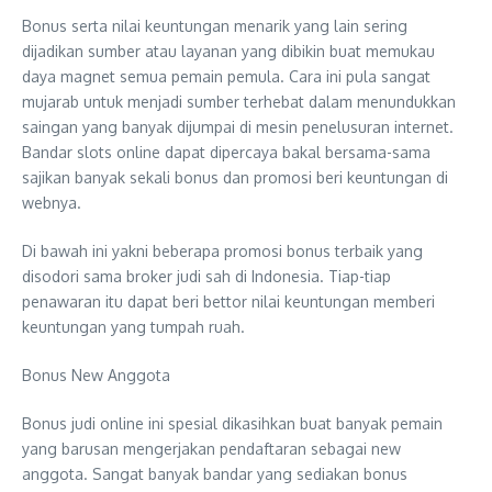
Bonus serta nilai keuntungan menarik yang lain sering
dijadikan sumber atau layanan yang dibikin buat memukau
daya magnet semua pemain pemula. Cara ini pula sangat
mujarab untuk menjadi sumber terhebat dalam menundukkan
saingan yang banyak dijumpai di mesin penelusuran internet.
Bandar slots online dapat dipercaya bakal bersama-sama
sajikan banyak sekali bonus dan promosi beri keuntungan di
webnya.
Di bawah ini yakni beberapa promosi bonus terbaik yang
disodori sama broker judi sah di Indonesia. Tiap-tiap
penawaran itu dapat beri bettor nilai keuntungan memberi
keuntungan yang tumpah ruah.
Bonus New Anggota
Bonus judi online ini spesial dikasihkan buat banyak pemain
yang barusan mengerjakan pendaftaran sebagai new
anggota. Sangat banyak bandar yang sediakan bonus