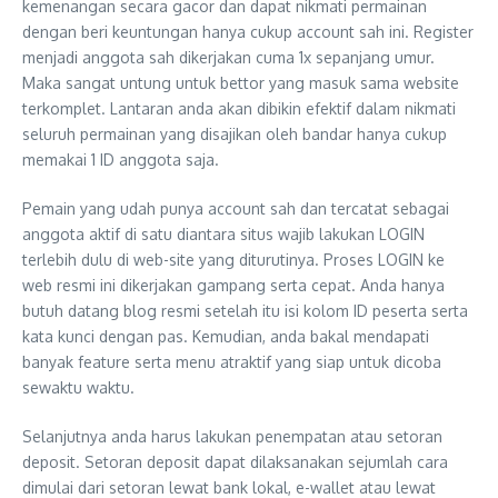
kemenangan secara gacor dan dapat nikmati permainan
dengan beri keuntungan hanya cukup account sah ini. Register
menjadi anggota sah dikerjakan cuma 1x sepanjang umur.
Maka sangat untung untuk bettor yang masuk sama website
terkomplet. Lantaran anda akan dibikin efektif dalam nikmati
seluruh permainan yang disajikan oleh bandar hanya cukup
memakai 1 ID anggota saja.
Pemain yang udah punya account sah dan tercatat sebagai
anggota aktif di satu diantara situs wajib lakukan LOGIN
terlebih dulu di web-site yang diturutinya. Proses LOGIN ke
web resmi ini dikerjakan gampang serta cepat. Anda hanya
butuh datang blog resmi setelah itu isi kolom ID peserta serta
kata kunci dengan pas. Kemudian, anda bakal mendapati
banyak feature serta menu atraktif yang siap untuk dicoba
sewaktu waktu.
Selanjutnya anda harus lakukan penempatan atau setoran
deposit. Setoran deposit dapat dilaksanakan sejumlah cara
dimulai dari setoran lewat bank lokal, e-wallet atau lewat