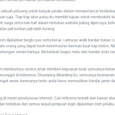
 sebuah peluang untuk banyak pelaku dalam memperlancar kesibukan 
an saja. Tiap-tiap situs palsu itu memiliki tujuan untuk membodohi
h siaga serta hati-hati dalam tentukan website paling dipercaya, b
atan jadi korban jadi lebih kurang.
esti dijalankan begitu pas serta benar. Lantaran andil bandar bukan c
atu orang yang dapat kasih keberhasilan bermain buat tiap bettor. N
ungan sehari-harinya. Bertambah bagus mutu dari bandar slots taru
 dalam memberinya service amat memberi kepuasan buat semuanya beta
unggul di Indonesia. Disamping dibanding itu, semuanya keamanan d
angat aman, karenanya tentu anda harus memastikan bandar jamin da
 di mesin penelusuran internet. Cari referensi terbaik dari kawan at
n terbebas dari semua wujud penipuan ingin dijalankan oleh pelaku.