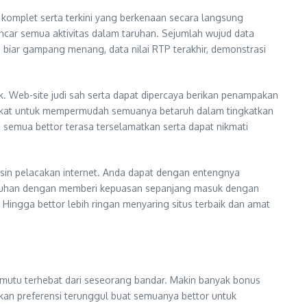
 komplet serta terkini yang berkenaan secara langsung
ncar semua aktivitas dalam taruhan. Sejumlah wujud data
biar gampang menang, data nilai RTP terakhir, demonstrasi
. Web-site judi sah serta dapat dipercaya berikan penampakan
mikat untuk mempermudah semuanya betaruh dalam tingkatkan
ka semua bettor terasa terselamatkan serta dapat nikmati
mesin pelacakan internet. Anda dapat dengan entengnya
taruhan dengan memberi kepuasan sepanjang masuk dengan
. Hingga bettor lebih ringan menyaring situs terbaik dan amat
 mutu terhebat dari seseorang bandar. Makin banyak bonus
ikan preferensi terunggul buat semuanya bettor untuk