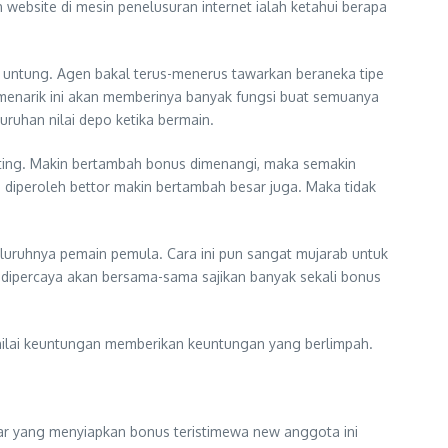
ih website di mesin penelusuran internet ialah ketahui berapa
 untung. Agen bakal terus-menerus tawarkan beraneka tipe
 menarik ini akan memberinya banyak fungsi buat semuanya
uruhan nilai depo ketika bermain.
beting. Makin bertambah bonus dimenangi, maka semakin
 diperoleh bettor makin bertambah besar juga. Maka tidak
luruhnya pemain pemula. Cara ini pun sangat mujarab untuk
g dipercaya akan bersama-sama sajikan banyak sekali bonus
r nilai keuntungan memberikan keuntungan yang berlimpah.
dar yang menyiapkan bonus teristimewa new anggota ini