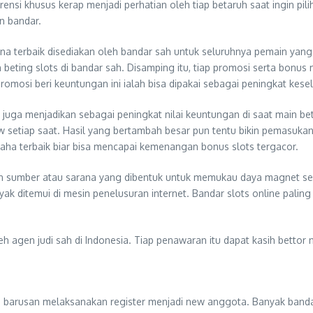
erensi khusus kerap menjadi perhatian oleh tiap betaruh saat ingin pil
n bandar.
a terbaik disediakan oleh bandar sah untuk seluruhnya pemain yang
beting slots di bandar sah. Disamping itu, tiap promosi serta bonus
mosi beri keuntungan ini ialah bisa dipakai sebagai peningkat kesel
t juga menjadikan sebagai peningkat nilai keuntungan di saat main 
 setiap saat. Hasil yang bertambah besar pun tentu bikin pemasukan
saha terbaik biar bisa mencapai kemenangan bonus slots tergacor.
ikan sumber atau sarana yang dibentuk untuk memukau daya magnet se
ak ditemui di mesin penelusuran internet. Bandar slots online palin
leh agen judi sah di Indonesia. Tiap penawaran itu dapat kasih betto
yang barusan melaksanakan register menjadi new anggota. Banyak ban