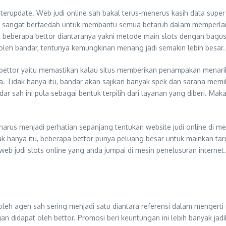
terupdate. Web judi online sah bakal terus-menerus kasih data super
tentu sangat berfaedah untuk membantu semua betaruh dalam memperla
beberapa bettor diantaranya yakni metode main slots dengan bagus 
n oleh bandar, tentunya kemungkinan menang jadi semakin lebih besar.
 bettor yaitu memastikan kalau situs memberikan penampakan menarik
 Tidak hanya itu, bandar akan sajikan banyak spek dan sarana me
ar sah ini pula sebagai bentuk terpilih dari layanan yang diberi. Ma
u harus menjadi perhatian sepanjang tentukan website judi online di 
ak hanya itu, beberapa bettor punya peluang besar untuk mainkan 
web judi slots online yang anda jumpai di mesin penelusuran internet
eh agen sah sering menjadi satu diantara referensi dalam mengerti
 didapat oleh bettor. Promosi beri keuntungan ini lebih banyak jad