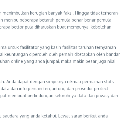
menimbulkan kerugian banyak faksi. Hingga tidak terheran-
 dan menipu beberapa betaruh pemula benar-benar pemula
eberapa bettor pula diharuskan buat mempunyai kebolehan
uma untuk fasilitator yang kasih fasilitas taruhan ternyaman
ilai keuntungan diperoleh oleh pemain ditetapkan oleh bandar
han online yang anda jumpai, maka makin besar juga nilai
ruh. Anda dapat dengan simpelnya nikmati permainan slots
ata dan info pemain tergantung dari prosedur protect
pat membuat perlindungan seluruhnya data dan privacy dari
au saudara yang anda ketahui. Lewat saran berikut anda