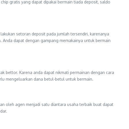
 chip gratis yang dapat dipakai bermain tiada deposit, saldo
lakukan setoran deposit pada jumlah tersendiri, karenanya
in. Anda dapat dengan gampang memakainya untuk bermain
nyak bettor. Karena anda dapat nikmati permainan dengan cara
erlu mengeluarkan dana betul-betul untuk bermain.
n oleh agen menjadi satu diantara usaha terbaik buat dapat
dar.