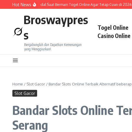
Skip to content
Hot News
ategi Mengelola Modal Saat Bermain Togel Online Agar Tetap Cuan di 2026
An
Broswaypres
Togel Online
s
Casino Online
Bergabunglah dan Dapatkan Kemenangan
yang Menggiurkan!
Home
/
Slot Gacor
/
Bandar Slots Online Terbaik Alternatif bebera
Slot Gacor
Bandar Slots Online Te
Serang