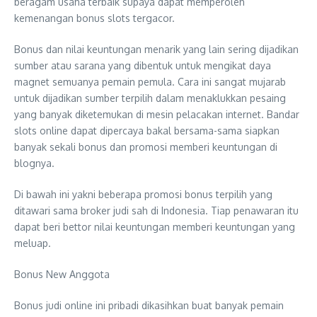
beragam usaha terbaik supaya dapat memperoleh
kemenangan bonus slots tergacor.
Bonus dan nilai keuntungan menarik yang lain sering dijadikan
sumber atau sarana yang dibentuk untuk mengikat daya
magnet semuanya pemain pemula. Cara ini sangat mujarab
untuk dijadikan sumber terpilih dalam menaklukkan pesaing
yang banyak diketemukan di mesin pelacakan internet. Bandar
slots online dapat dipercaya bakal bersama-sama siapkan
banyak sekali bonus dan promosi memberi keuntungan di
blognya.
Di bawah ini yakni beberapa promosi bonus terpilih yang
ditawari sama broker judi sah di Indonesia. Tiap penawaran itu
dapat beri bettor nilai keuntungan memberi keuntungan yang
meluap.
Bonus New Anggota
Bonus judi online ini pribadi dikasihkan buat banyak pemain