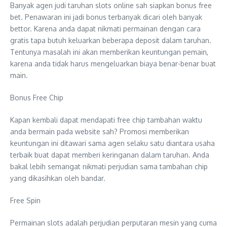
Banyak agen judi taruhan slots online sah siapkan bonus free
bet. Penawaran ini jadi bonus terbanyak dicari oleh banyak
bettor. Karena anda dapat nikmati permainan dengan cara
gratis tapa butuh keluarkan beberapa deposit dalam taruhan.
Tentunya masalah ini akan memberikan keuntungan pemain,
karena anda tidak harus mengeluarkan biaya benar-benar buat
main.
Bonus Free Chip
Kapan kembali dapat mendapati free chip tambahan waktu
anda bermain pada website sah? Promosi memberikan
keuntungan ini ditawari sama agen selaku satu diantara usaha
terbaik buat dapat memberi keringanan dalam taruhan. Anda
bakal lebih semangat nikmati perjudian sama tambahan chip
yang dikasihkan oleh bandar.
Free Spin
Permainan slots adalah perjudian perputaran mesin yang cuma