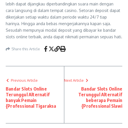
lebih dapat dijangkau diperbandingkan suara main dengan
cara langsung di dalam tempat casino. Setoran deposit dapat
dikerjakan setiap waktu dalam periode waktu 24/7 tiap
harinya. Hingga anda bebas mengerjakannya kapan saja.
Sesudah mempunyai modal deposit yang dibayar ke bandar
slots online terbaik, anda dapat nikmati permainan sepuas hati.
Share this Article
Previous Article
Next Article
Bandar Slots Online
Bandar Slots Online
Terunggul Alternatif
Terunggul Alternatif
banyak Pemain
beberapa Pemain
{Professional Tigaraksa
{Professional Slawi