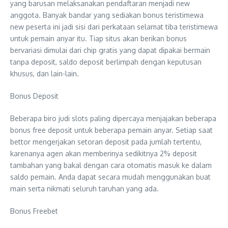
yang barusan melaksanakan pendaftaran menjadi new
anggota. Banyak bandar yang sediakan bonus teristimewa
new peserta ini jadi sisi dari perkataan selamat tiba teristimewa
untuk pemain anyar itu. Tiap situs akan berikan bonus
bervariasi dimulai dari chip gratis yang dapat dipakai bermain
tanpa deposit, saldo deposit berlimpah dengan keputusan
khusus, dan lain-lain.
Bonus Deposit
Beberapa biro judi slots paling dipercaya menjajakan beberapa
bonus free deposit untuk beberapa pemain anyar. Setiap saat
bettor mengerjakan setoran deposit pada jumlah tertentu,
karenanya agen akan memberinya sedikitnya 2% deposit
tambahan yang bakal dengan cara otomatis masuk ke dalam
saldo pemain. Anda dapat secara mudah menggunakan buat
main serta nikmati seluruh taruhan yang ada.
Bonus Freebet