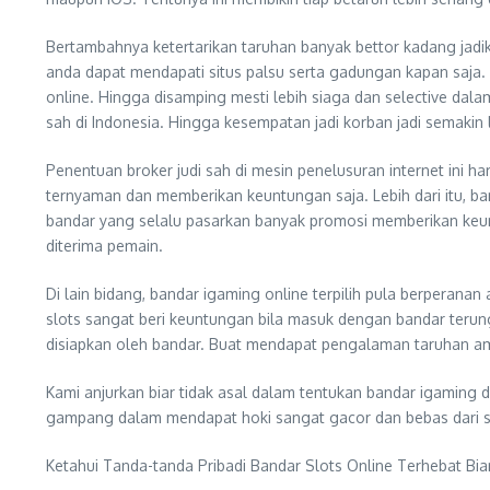
Bertambahnya ketertarikan taruhan banyak bettor kadang jadik
anda dapat mendapati situs palsu serta gadungan kapan saja.
online. Hingga disamping mesti lebih siaga dan selective dal
sah di Indonesia. Hingga kesempatan jadi korban jadi semakin 
Penentuan broker judi sah di mesin penelusuran internet ini h
ternyaman dan memberikan keuntungan saja. Lebih dari itu, ban
bandar yang selalu pasarkan banyak promosi memberikan keuntu
diterima pemain.
Di lain bidang, bandar igaming online terpilih pula berperan
slots sangat beri keuntungan bila masuk dengan bandar terun
disiapkan oleh bandar. Buat mendapat pengalaman taruhan ama
Kami anjurkan biar tidak asal dalam tentukan bandar igaming di
gampang dalam mendapat hoki sangat gacor dan bebas dari s
Ketahui Tanda-tanda Pribadi Bandar Slots Online Terhebat Bia