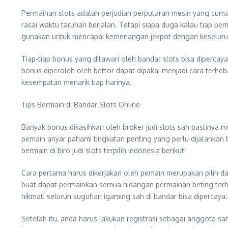
Permainan slots adalah perjudian perputaran mesin yang cuma
rasai waktu taruhan berjalan. Tetapi siapa duga kalau tiap pe
gunakan untuk mencapai kemenangan jekpot dengan keseluruh
Tiap-tiap bonus yang ditawari oleh bandar slots bisa diperca
bonus diperoleh oleh bettor dapat dipakai menjadi cara terh
kesempatan menarik tiap harinya.
Tips Bermain di Bandar Slots Online
Banyak bonus dikasihkan oleh broker judi slots sah pastinya 
pemain anyar pahami tingkatan penting yang perlu dijalankan
bermain di biro judi slots terpilih Indonesia berikut:
Cara pertama harus dikerjakan oleh pemain merupakan pilih dan
buat dapat permainkan semua hidangan permainan beting ter
nikmati seluruh suguhan igaming sah di bandar bisa dipercaya.
Setelah itu, anda harus lakukan registrasi sebagai anggota sa