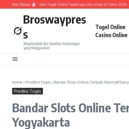
Skip to content
Hot News
anduan Lengkap Bermain Togel Online Terpercaya dan Aman di Tahun 2026
L
Broswaypres
Togel Online
s
Casino Online
Bergabunglah dan Dapatkan Kemenangan
yang Menggiurkan!
Home
/
Prediksi Togel
/
Bandar Slots Online Terbaik Alternatif ban
Prediksi Togel
Bandar Slots Online Te
Yogyakarta