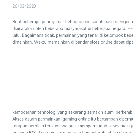
26/03/2023
Buat beberapa penggemar beting online sudah pasti mengenali 
dibicarakan oleh beberapa masyarakat di beberapa negara. Pe
lalu. Bagaimana tidak, permainan yang tenar di kelompok beb
dimainkan. Waktu memainkan di bandar slots online dapat dipe
kemodernan tehnologi yang sekarang semakin alami perkemban
Akses dalam permainkan igaming online itu bertambah dipermu
terapan bermain teristimewa buat mempermudah akses main jadi
maupun IOS. Tentunya ini membikin tiap betaruh lebih senang 