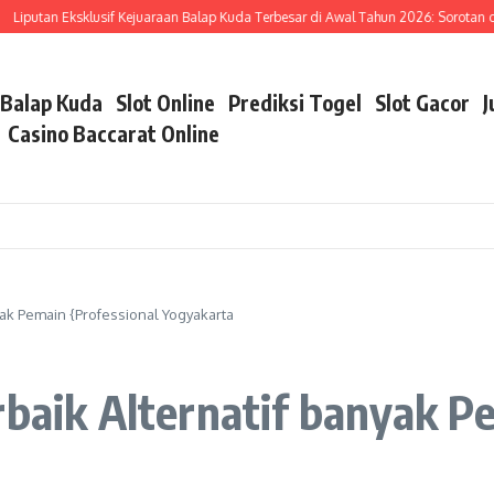
iputan Eksklusif Kejuaraan Balap Kuda Terbesar di Awal Tahun 2026: Sorotan da
Balap Kuda
Slot Online
Prediksi Togel
Slot Gacor
J
Casino Baccarat Online
yak Pemain {Professional Yogyakarta
rbaik Alternatif banyak P