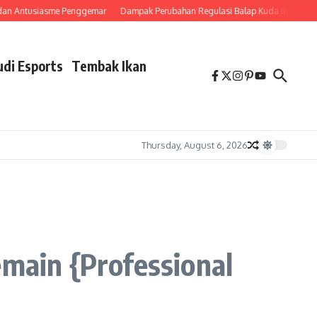
n Antusiasme Penggemar
Dampak Perubahan Regulasi Balap Kuda Internasional
udi Esports
Tembak Ikan
Thursday, August 6, 2026
emain {Professional