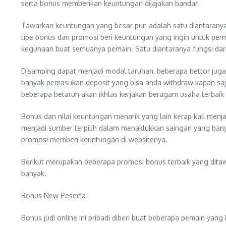
serta bonus memberikan keuntungan dijajakan bandar.
Tawarkan keuntungan yang besar pun adalah satu diantaranya 
tipe bonus dan promosi beri keuntungan yang ingin untuk perma
kegunaan buat semuanya pemain. Satu diantaranya fungsi dari 
Disamping dapat menjadi modal taruhan, beberapa bettor jug
banyak pemasukan deposit yang bisa anda withdraw kapan saja
beberapa betaruh akan ikhlas kerjakan beragam usaha terbai
Bonus dan nilai keuntungan menarik yang lain kerap kali men
menjadi sumber terpilih dalam menaklukkan saingan yang banya
promosi memberi keuntungan di websitenya.
Berikut merupakan beberapa promosi bonus terbaik yang ditawa
banyak.
Bonus New Peserta
Bonus judi online ini pribadi diberi buat beberapa pemain y