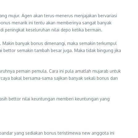
ang mujur. Agen akan terus-menerus menjajakan bervariasi
a bonus menarik ini tentu akan memberinya sangat banyak
i peningkat keseluruhan nilai depo ketika bermain.
ng. Makin banyak bonus dimenangi, maka semakin terkumpul
 bettor semakin tambah besar juga. Maka tidak bingung jika
uruhnya pemain pemula. Cara ini pula amatlah mujarab untuk
ercaya bakal bersama-sama sajikan banyak sekali bonus dan
 kasih bettor nilai keuntungan memberi keuntungan yang
 bandar yang sediakan bonus teristimewa new anggota ini