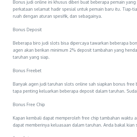
Bonus judi online ini khusus diberi buat beberapa pemain yang
perkataan selamat hadir spesial untuk pemain baru itu. Tiap-t
ruah dengan aturan spesifik, dan sebagainya.
Bonus Deposit
Beberapa biro judi slots bisa dipercaya tawarkan beberapa bo
agen akan berikan minimum 2% deposit tambahan yang hendak
taruhan yang siap.
Bonus Freebet
Banyak agen judi taruhan slots online sah siapkan bonus free 
tapa penting keluarkan beberapa deposit dalam taruhan. Sudah
Bonus Free Chip
Kapan kembali dapat memperoleh free chip tambahan waktu an
dapat memberinya keluasaan dalam taruhan. Anda bakal kian 