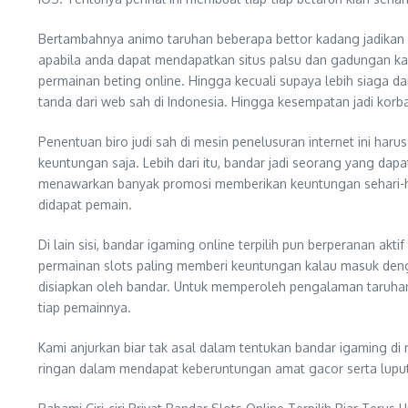
Bertambahnya animo taruhan beberapa bettor kadang jadikan s
apabila anda dapat mendapatkan situs palsu dan gadungan ka
permainan beting online. Hingga kecuali supaya lebih siaga d
tanda dari web sah di Indonesia. Hingga kesempatan jadi korba
Penentuan biro judi sah di mesin penelusuran internet ini haru
keuntungan saja. Lebih dari itu, bandar jadi seorang yang dap
menawarkan banyak promosi memberikan keuntungan sehari-har
didapat pemain.
Di lain sisi, bandar igaming online terpilih pun berperanan 
permainan slots paling memberi keuntungan kalau masuk denga
disiapkan oleh bandar. Untuk memperoleh pengalaman taruha
tiap pemainnya.
Kami anjurkan biar tak asal dalam tentukan bandar igaming di m
ringan dalam mendapat keberuntungan amat gacor serta luput 