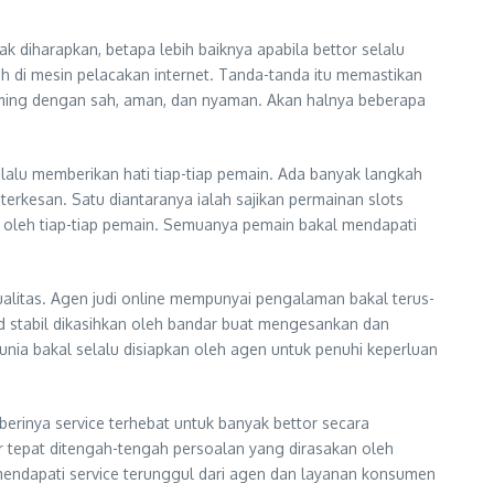
dak diharapkan, betapa lebih baiknya apabila bettor selalu
h di mesin pelacakan internet. Tanda-tanda itu memastikan
igaming dengan sah, aman, dan nyaman. Akan halnya beberapa
elalu memberikan hati tiap-tiap pemain. Ada banyak langkah
rkesan. Satu diantaranya ialah sajikan permainan slots
n oleh tiap-tiap pemain. Semuanya pemain bakal mendapati
kualitas. Agen judi online mempunyai pengalaman bakal terus-
ud stabil dikasihkan oleh bandar buat mengesankan dan
unia bakal selalu disiapkan oleh agen untuk penuhi keperluan
berinya service terhebat untuk banyak bettor secara
ar tepat ditengah-tengah persoalan yang dirasakan oleh
endapati service terunggul dari agen dan layanan konsumen