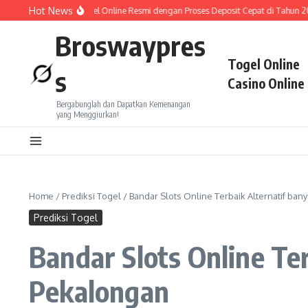
Skip to content
Hot News
ra Daftar Akun Togel Online Resmi dengan Proses Deposit Cepat di Tahun 2026
Broswaypres
Togel Online
s
Casino Online
Bergabunglah dan Dapatkan Kemenangan
yang Menggiurkan!
Home
/
Prediksi Togel
/
Bandar Slots Online Terbaik Alternatif ba
Prediksi Togel
Bandar Slots Online Te
Pekalongan