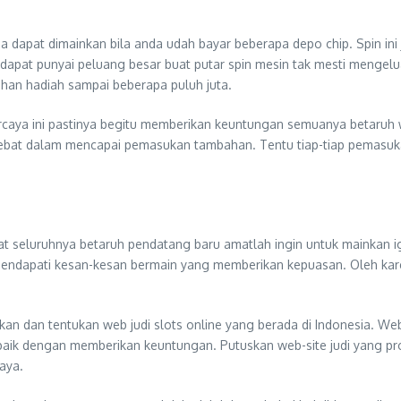
 dapat dimainkan bila anda udah bayar beberapa depo chip. Spin ini
in dapat punyai peluang besar buat putar spin mesin tak mesti menge
an hadiah sampai beberapa puluh juta.
rcaya ini pastinya begitu memberikan keuntungan semuanya betaruh w
hebat dalam mencapai pemasukan tambahan. Tentu tiap-tiap pemasukan
at seluruhnya betaruh pendatang baru amatlah ingin untuk mainkan i
mendapati kesan-kesan bermain yang memberikan kepuasan. Oleh karen
n dan tentukan web judi slots online yang berada di Indonesia. Web
aik dengan memberikan keuntungan. Putuskan web-site judi yang pr
aya.