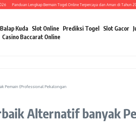
Panduan Lengkap Bermain Togel Online Terpercaya dan Aman di Tahun 2026
Balap Kuda
Slot Online
Prediksi Togel
Slot Gacor
J
Casino Baccarat Online
nyak Pemain {Professional Pekalongan
rbaik Alternatif banyak P