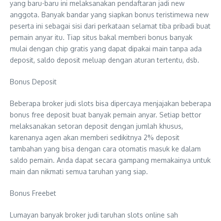
yang baru-baru ini melaksanakan pendaftaran jadi new
anggota. Banyak bandar yang siapkan bonus teristimewa new
peserta ini sebagai sisi dari perkataan selamat tiba pribadi buat
pemain anyar itu. Tiap situs bakal memberi bonus banyak
mulai dengan chip gratis yang dapat dipakai main tanpa ada
deposit, saldo deposit meluap dengan aturan tertentu, dsb.
Bonus Deposit
Beberapa broker judi slots bisa dipercaya menjajakan beberapa
bonus free deposit buat banyak pemain anyar. Setiap bettor
melaksanakan setoran deposit dengan jumlah khusus,
karenanya agen akan memberi sedikitnya 2% deposit
tambahan yang bisa dengan cara otomatis masuk ke dalam
saldo pemain. Anda dapat secara gampang memakainya untuk
main dan nikmati semua taruhan yang siap.
Bonus Freebet
Lumayan banyak broker judi taruhan slots online sah