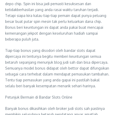
depo chip. Spin ini bisa jadi pemasti kesuksesan dan
ketidakberhasilan yang anda rasai waktu taruhan terjadi.
Tetapi siapa kira kalau tiap-tiap pemain dapat punya peluang
besar buat putar spin mesin tak perlu keluarkan dana chip.
Bonus beri keuntungan ini dapat anda pakai buat mencapai
kemenangan jekpot dengan keseluruhan hadiah sampai
beberapa puluh juta.
Tiap-tiap bonus yang disodori oleh bandar slots dapat
dipercaya ini tentunya begitu memberi keuntungan semua
betaruh sepanjang menunjuk blog judi sah dan bisa dipercaya.
Semuanya model bonus didapat oleh bettor dapat difungsikan
sebagai cara terhebat dalam mendapat pemasukan tambahan.
Tentu tiap pemasukan yang anda gapai ini pastilah bakal
selalu beri banyak kesempatan menarik sehari-harinya.
Petunjuk Bermain di Bandar Slots Online
Banyak bonus dikasihkan oleh broker judi slots sah pastinya
membikin seluruhnya betaruh pendatang anyar amatlah