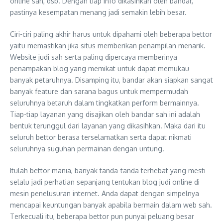
online sah, dsb. Dengan tiap info dikasihkan oleh bandar,
pastinya kesempatan menang jadi semakin lebih besar.
Ciri-ciri paling akhir harus untuk dipahami oleh beberapa bettor
yaitu memastikan jika situs memberikan penampilan menarik.
Website judi sah serta paling dipercaya memberinya
penampakan blog yang memikat untuk dapat memukau
banyak petaruhnya. Disamping itu, bandar akan siapkan sangat
banyak feature dan sarana bagus untuk mempermudah
seluruhnya betaruh dalam tingkatkan perform bermainnya.
Tiap-tiap layanan yang disajikan oleh bandar sah ini adalah
bentuk terunggul dari layanan yang dikasihkan. Maka dari itu
seluruh bettor berasa terselamatkan serta dapat nikmati
seluruhnya suguhan permainan dengan untung.
Itulah bettor mania, banyak tanda-tanda terhebat yang mesti
selalu jadi perhatian sepanjang tentukan blog judi online di
mesin penelusuran internet. Anda dapat dengan simpelnya
mencapai keuntungan banyak apabila bermain dalam web sah.
Terkecuali itu, beberapa bettor pun punyai peluang besar