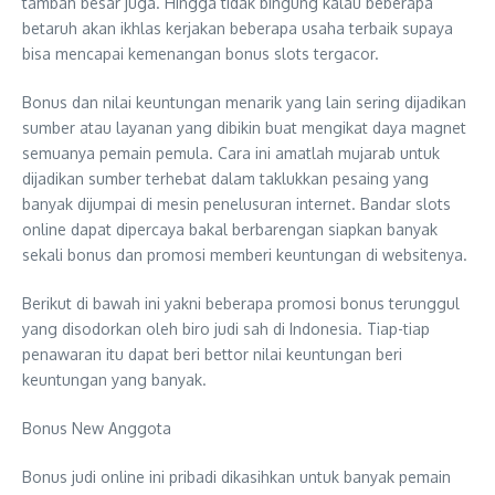
tambah besar juga. Hingga tidak bingung kalau beberapa
betaruh akan ikhlas kerjakan beberapa usaha terbaik supaya
bisa mencapai kemenangan bonus slots tergacor.
Bonus dan nilai keuntungan menarik yang lain sering dijadikan
sumber atau layanan yang dibikin buat mengikat daya magnet
semuanya pemain pemula. Cara ini amatlah mujarab untuk
dijadikan sumber terhebat dalam taklukkan pesaing yang
banyak dijumpai di mesin penelusuran internet. Bandar slots
online dapat dipercaya bakal berbarengan siapkan banyak
sekali bonus dan promosi memberi keuntungan di websitenya.
Berikut di bawah ini yakni beberapa promosi bonus terunggul
yang disodorkan oleh biro judi sah di Indonesia. Tiap-tiap
penawaran itu dapat beri bettor nilai keuntungan beri
keuntungan yang banyak.
Bonus New Anggota
Bonus judi online ini pribadi dikasihkan untuk banyak pemain