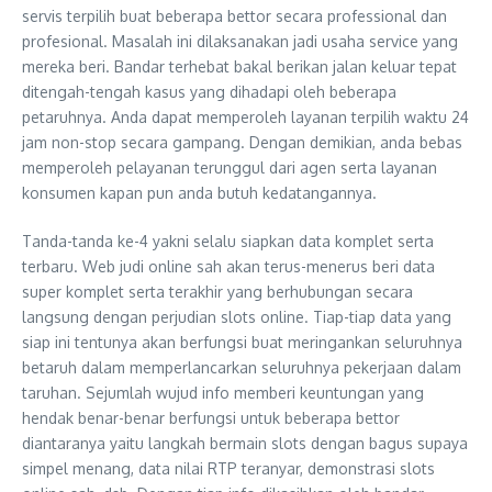
servis terpilih buat beberapa bettor secara professional dan
profesional. Masalah ini dilaksanakan jadi usaha service yang
mereka beri. Bandar terhebat bakal berikan jalan keluar tepat
ditengah-tengah kasus yang dihadapi oleh beberapa
petaruhnya. Anda dapat memperoleh layanan terpilih waktu 24
jam non-stop secara gampang. Dengan demikian, anda bebas
memperoleh pelayanan terunggul dari agen serta layanan
konsumen kapan pun anda butuh kedatangannya.
Tanda-tanda ke-4 yakni selalu siapkan data komplet serta
terbaru. Web judi online sah akan terus-menerus beri data
super komplet serta terakhir yang berhubungan secara
langsung dengan perjudian slots online. Tiap-tiap data yang
siap ini tentunya akan berfungsi buat meringankan seluruhnya
betaruh dalam memperlancarkan seluruhnya pekerjaan dalam
taruhan. Sejumlah wujud info memberi keuntungan yang
hendak benar-benar berfungsi untuk beberapa bettor
diantaranya yaitu langkah bermain slots dengan bagus supaya
simpel menang, data nilai RTP teranyar, demonstrasi slots