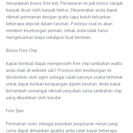
menyiapkan bonus free bet. Penawaran ini jadi bonus sangat
banyak dicari oleh banyak bettor. Dikarenakan anda dapat
nikmati permainan dengan gratis tapa butuh keluarkan
beberapa deposit dalam taruhan. Pastinya soal ini akan
memberi keuntungan pemain, sebab anda tidak harus
mengeluarkan biaya sekalipun buat bermain.
Bonus Free Chip
Kapan kembali dapat memperoleh free chip tambahan waktu
anda main di website sah? Promosi beri keuntungan ini
disodorkan oleh agen sebagai salah satunya usaha terhebat
untuk dapat berikan kelapangan dalam taruhan. Anda bakal
bertambah semangat nikmati perjudian sama tambahan chip
yang dikasihkan oleh bandar.
Free Spin
Permainan slots sebagai perjudian perputaran mesin yang
cuma dapat dimainkan apabila anda udah bayar beberapa