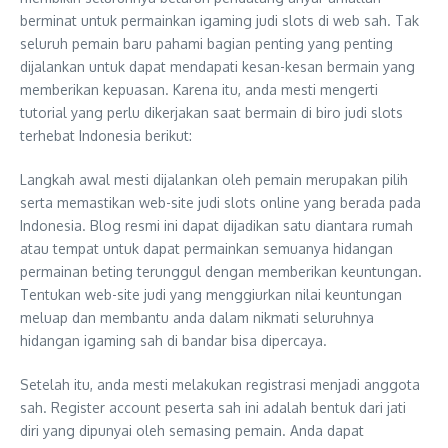
berminat untuk permainkan igaming judi slots di web sah. Tak
seluruh pemain baru pahami bagian penting yang penting
dijalankan untuk dapat mendapati kesan-kesan bermain yang
memberikan kepuasan. Karena itu, anda mesti mengerti
tutorial yang perlu dikerjakan saat bermain di biro judi slots
terhebat Indonesia berikut:
Langkah awal mesti dijalankan oleh pemain merupakan pilih
serta memastikan web-site judi slots online yang berada pada
Indonesia. Blog resmi ini dapat dijadikan satu diantara rumah
atau tempat untuk dapat permainkan semuanya hidangan
permainan beting terunggul dengan memberikan keuntungan.
Tentukan web-site judi yang menggiurkan nilai keuntungan
meluap dan membantu anda dalam nikmati seluruhnya
hidangan igaming sah di bandar bisa dipercaya.
Setelah itu, anda mesti melakukan registrasi menjadi anggota
sah. Register account peserta sah ini adalah bentuk dari jati
diri yang dipunyai oleh semasing pemain. Anda dapat