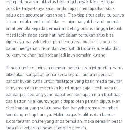
memperlancarkan aktivitas bikin rugi banyak faksi. Hingga
tidak bertanya-tanya kalau anda dapat mendapatkan situs
palsu dan gadungan kapan saja. Tiap-tiap situs palsu itu punya
tujuan untuk membodohi dan menipu banyak betaruh pemula
amat pemula kepada permainan beting online. Hingga kecuali
mesti lebih siaga serta hati-hati dalam tentukan situs bisa
dipercaya, banyak bettor pun hendaknya buat miliki potensi
dalam mengenal ciri-ciri dari web sah di Indonesia. Maka dari
itu kemungkinan jadi korban jadi jauh semakin kurang.
Penentuan biro judi sah di mesin penelusuran internet ini harus
dikerjakan sangatlah benar serta tepat. Lantaran peranan
bandar bukan cuma untuk fasilitator yang kasih media taruhan
ternyaman dan memberikan keuntungan saja. Lebih pada itu,
bandar jadi seorang yang dapat beri kemajuan main buat tiap-
tiap bettor. Nilai keuntungan didapat oleh pemain diputuskan
oleh bandar yang selalu pasarkan banyak promosi memberi
keuntungan tiap harinya. Makin bagus kualitas dari bandar
slots taruhan online yang anda temukan, maka semakin besar
juga nilai keberuntungan diperoleh pemain.