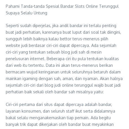
Pahami Tanda-tanda Spesial Bandar Slots Online Terunggul
Supaya Selalu Untung
Seperti sudah diperjelas, jika andil bandar ini terlalu penting
buat jadi perhatian, karenanya buat luput dari soal tak diingini,
sungguh lebih baiknya kalau bettor terus-menerus pilih
website judi berdasar ciri-ciri dapat dipercaya. Ada sejumlah
ciri-ciri yang tentukan sebuah blog judi sah di mesin
penelusuran internet. Beberapa ciri itu pula tentukan kualitas
dari web itu tertentu. Data ini akan terus-menerus berikan
bermacam wujud keringanan untuk seluruhnya betaruh dalam
mainkan igaming dengan sah, aman, dan nyaman. Akan halnya
sejumlah ciri-ciri dari blog judi online terunggul wajib buat jadi
perhatian baik sekali oleh bandar sah misalnya yaitu:
Ciri-ciri pertama dari situs dapat dipercaya adalah bandar,
layanan konsumen, dan seluruh staff ikut serta didalamnya
bakal selalu menganakemaskan tiap pemain. Ada begitu
banyak trik dapat dikerjakan oleh bandar buat meyakinkan