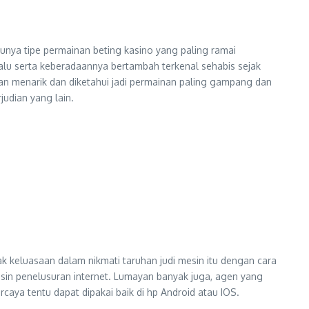
tunya tipe permainan beting kasino yang paling ramai
lalu serta keberadaannya bertambah terkenal sehabis sejak
n menarik dan diketahui jadi permainan paling gampang dan
udian yang lain.
keluasaan dalam nikmati taruhan judi mesin itu dengan cara
esin penelusuran internet. Lumayan banyak juga, agen yang
caya tentu dapat dipakai baik di hp Android atau IOS.