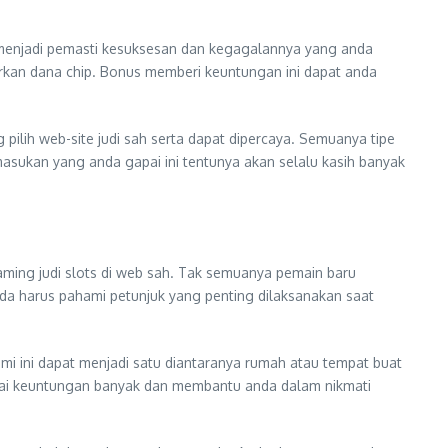
i menjadi pemasti kesuksesan dan kegagalannya yang anda
uarkan dana chip. Bonus memberi keuntungan ini dapat anda
ilih web-site judi sah serta dapat dipercaya. Semuanya tipe
asukan yang anda gapai ini tentunya akan selalu kasih banyak
aming judi slots di web sah. Tak semuanya pemain baru
a harus pahami petunjuk yang penting dilaksanakan saat
esmi ini dapat menjadi satu diantaranya rumah atau tempat buat
ilai keuntungan banyak dan membantu anda dalam nikmati