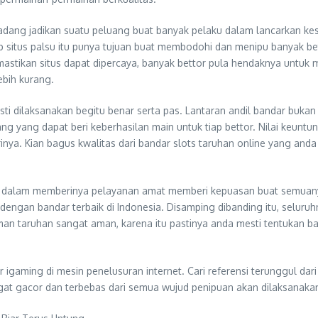
ng jadikan suatu peluang buat banyak pelaku dalam lancarkan kesibuk
iap situs palsu itu punya tujuan buat membodohi dan menipu banyak 
mastikan situs dapat dipercaya, banyak bettor pula hendaknya untuk m
ebih kurang.
esti dilaksanakan begitu benar serta pas. Lantaran andil bandar buka
rang yang dapat beri keberhasilan main untuk tiap bettor. Nilai keun
a. Kian bagus kwalitas dari bandar slots taruhan online yang anda
aktif dalam memberinya pelayanan amat memberi kepuasan buat semu
ngan bandar terbaik di Indonesia. Disamping dibanding itu, seluru
aman taruhan sangat aman, karena itu pastinya anda mesti tentuka
aming di mesin penelusuran internet. Cari referensi terunggul dari r
 gacor dan terbebas dari semua wujud penipuan akan dilaksanakan