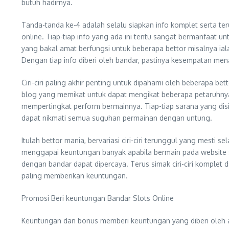
butuh hadirnya.
Tanda-tanda ke-4 adalah selalu siapkan info komplet serta teru
online. Tiap-tiap info yang ada ini tentu sangat bermanfaa
yang bakal amat berfungsi untuk beberapa bettor misalnya iala
Dengan tiap info diberi oleh bandar, pastinya kesempatan mena
Ciri-ciri paling akhir penting untuk dipahami oleh beberapa 
blog yang memikat untuk dapat mengikat beberapa petaruhnya
mempertingkat perform bermainnya. Tiap-tiap sarana yang disia
dapat nikmati semua suguhan permainan dengan untung.
Itulah bettor mania, bervariasi ciri-ciri terunggul yang mesti
menggapai keuntungan banyak apabila bermain pada website 
dengan bandar dapat dipercaya. Terus simak ciri-ciri komplet da
paling memberikan keuntungan.
Promosi Beri keuntungan Bandar Slots Online
Keuntungan dan bonus memberi keuntungan yang diberi oleh age