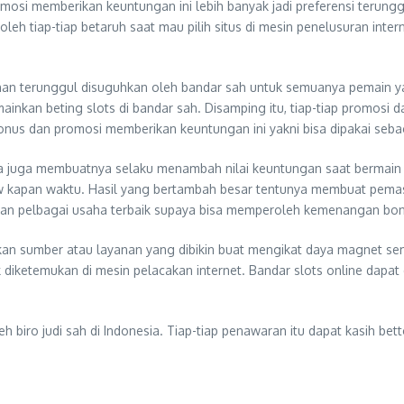
mosi memberikan keuntungan ini lebih banyak jadi preferensi terung
n oleh tiap-tiap betaruh saat mau pilih situs di mesin penelusuran in
anan terunggul disuguhkan oleh bandar sah untuk semuanya pemain 
nkan beting slots di bandar sah. Disamping itu, tiap-tiap promosi d
nus dan promosi memberikan keuntungan ini yakni bisa dipakai sebag
isa juga membuatnya selaku menambah nilai keuntungan saat bermain
w kapan waktu. Hasil yang bertambah besar tentunya membuat pemas
jakan pelbagai usaha terbaik supaya bisa memperoleh kemenangan bon
dikan sumber atau layanan yang dibikin buat mengikat daya magnet s
k diketemukan di mesin pelacakan internet. Bandar slots online dapa
leh biro judi sah di Indonesia. Tiap-tiap penawaran itu dapat kasih b