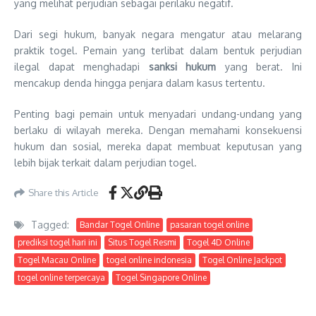
yang melihat perjudian sebagai perilaku negatif.
Dari segi hukum, banyak negara mengatur atau melarang
praktik togel. Pemain yang terlibat dalam bentuk perjudian
ilegal dapat menghadapi
sanksi hukum
yang berat. Ini
mencakup denda hingga penjara dalam kasus tertentu.
Penting bagi pemain untuk menyadari undang-undang yang
berlaku di wilayah mereka. Dengan memahami konsekuensi
hukum dan sosial, mereka dapat membuat keputusan yang
lebih bijak terkait dalam perjudian togel.
Share this Article
Tagged:
Bandar Togel Online
pasaran togel online
prediksi togel hari ini
Situs Togel Resmi
Togel 4D Online
Togel Macau Online
togel online indonesia
Togel Online Jackpot
togel online terpercaya
Togel Singapore Online