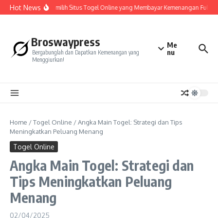
Skip to content
Hot News
Tips Memilih Situs Togel Online yang Membayar Kemenangan Full di
Broswaypress
Me
nu
Bergabunglah dan Dapatkan Kemenangan yang
Menggiurkan!
Home
/
Togel Online
/
Angka Main Togel: Strategi dan Tips
Meningkatkan Peluang Menang
Togel Online
Angka Main Togel: Strategi dan
Tips Meningkatkan Peluang
Menang
02/04/2025