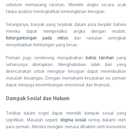
sebelum memasang taruhan. Memilih angka secara acak
tanpa analisis meningkatkan kemungkinan kerugian.
Selanjutnya, banyak yang terjebak dalam pola berpikir bahwa
mereka dapat memprediksi angka dengan mudah.
Ketergantungan pada mitos
dan ramalan seringkali
menyebabkan kehilangan yang besar.
Pemain juga cenderung mengabaikan
batas taruhan
yang
seharusnya ditetapkan. Menghabiskan lebih dari yang
direncanakan untuk mengejar kerugian dapat menimbulkan
masalah keuangan. Dengan memahami kesalahan ini, pemain
dapat menjaga keseimbangan emosional dan finansial.
Dampak Sosial dan Hukum
Terlibat dalam togel dapat memiliki dampak sosial yang
signifikan. Masalah seperti
stigma sosial
sering dialami oleh
para pemain. Mereka mungkin merasa dihakimi oleh komunitas