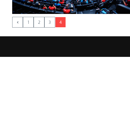
1
2
3
4