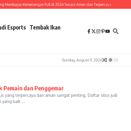
ang Membayar Kemenangan Full di 2026 Secara Aman dan Terpercaya
Cara Daft
udi Esports
Tembak Ikan
Sunday, August 9, 2026
tuk Pemain dan Penggemar
us yang terpercaya dan aman sangat penting. Daftar situs judi
yang baik ...