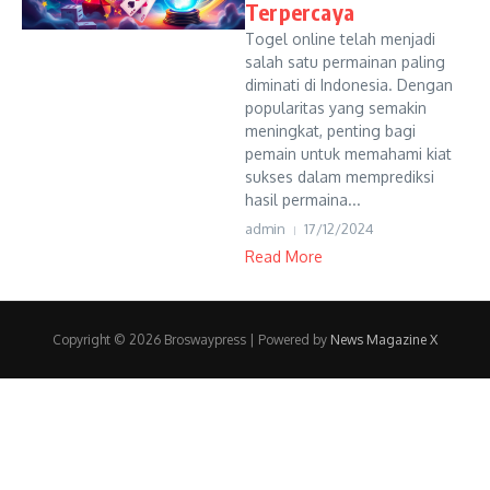
Terpercaya
Togel online telah menjadi
salah satu permainan paling
diminati di Indonesia. Dengan
popularitas yang semakin
meningkat, penting bagi
pemain untuk memahami kiat
sukses dalam memprediksi
hasil permaina...
admin
17/12/2024
Read More
Copyright © 2026 Broswaypress | Powered by
News Magazine X