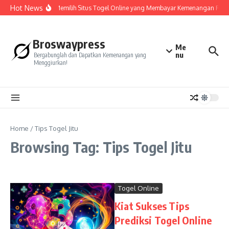
Skip to content
Hot News
Tips Memilih Situs Togel Online yang Membayar Kemenangan Full 
Broswaypress
Me
nu
Bergabunglah dan Dapatkan Kemenangan yang
Menggiurkan!
Home
/
Tips Togel Jitu
Browsing Tag: Tips Togel Jitu
Togel Online
Kiat Sukses Tips
Prediksi Togel Online