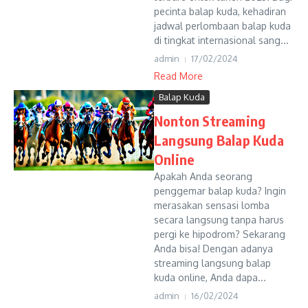
pecinta balap kuda, kehadiran
jadwal perlombaan balap kuda
di tingkat internasional sang...
admin
17/02/2024
Read More
Balap Kuda
Nonton Streaming
Langsung Balap Kuda
Online
Apakah Anda seorang
penggemar balap kuda? Ingin
merasakan sensasi lomba
secara langsung tanpa harus
pergi ke hipodrom? Sekarang
Anda bisa! Dengan adanya
streaming langsung balap
kuda online, Anda dapa...
admin
16/02/2024