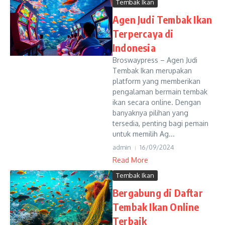
Tembak Ikan
Agen Judi Tembak Ikan
Terpercaya di
Indonesia
Broswaypress – Agen Judi
Tembak Ikan merupakan
platform yang memberikan
pengalaman bermain tembak
ikan secara online. Dengan
banyaknya pilihan yang
tersedia, penting bagi pemain
untuk memilih Ag...
admin
16/09/2024
Read More
Tembak Ikan
Bergabung di Daftar
Tembak Ikan Online
Terbaik