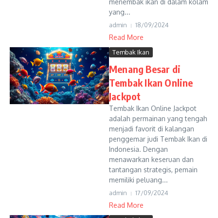
menembak ikan di dalam kolam
yang...
admin
18/09/2024
Read More
Tembak Ikan
Menang Besar di
Tembak Ikan Online
Jackpot
Tembak Ikan Online Jackpot
adalah permainan yang tengah
menjadi favorit di kalangan
penggemar judi Tembak Ikan di
Indonesia. Dengan
menawarkan keseruan dan
tantangan strategis, pemain
memiliki peluang...
admin
17/09/2024
Read More