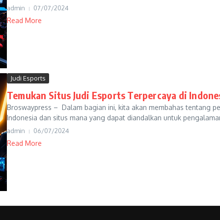
admin
07/07/2024
Read More
Judi Esports
Temukan Situs Judi Esports Terpercaya di Indone
Broswaypress – Dalam bagian ini, kita akan membahas tentang pen
Indonesia dan situs mana yang dapat diandalkan untuk pengalaman
admin
06/07/2024
Read More