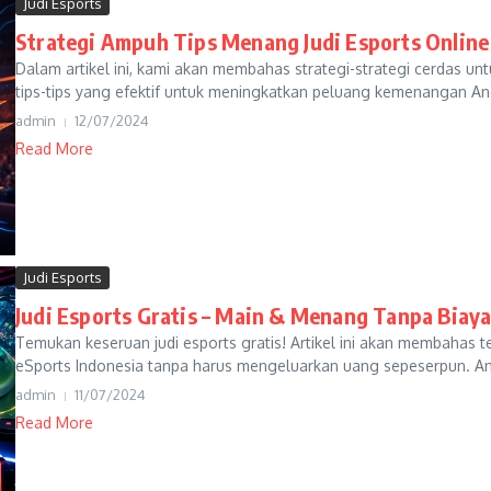
Judi Esports
Strategi Ampuh Tips Menang Judi Esports Online
Dalam artikel ini, kami akan membahas strategi-strategi cerdas 
tips-tips yang efektif untuk meningkatkan peluang kemenangan And
admin
12/07/2024
Read More
Judi Esports
Judi Esports Gratis – Main & Menang Tanpa Biay
Temukan keseruan judi esports gratis! Artikel ini akan membaha
eSports Indonesia tanpa harus mengeluarkan uang sepeserpun. A
admin
11/07/2024
Read More