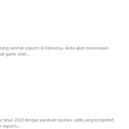
tang taruhan esports di Indonesia. Anda akan menemukan
di game onlin...
ia tahun 2023 dengan panduan taruhan, odds yang kompetitif,
 esports...