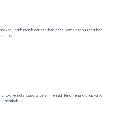
lengkap untuk menikmati taruhan pada game esports taruhan
rts Te...
a
s untuk pemula. Esports telah menjadi fenomena global yang
kan membahas ...