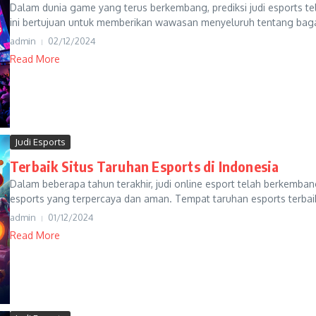
Dalam dunia game yang terus berkembang, prediksi judi esports te
ini bertujuan untuk memberikan wawasan menyeluruh tentang bag
admin
02/12/2024
Read More
Judi Esports
Terbaik Situs Taruhan Esports di Indonesia
Dalam beberapa tahun terakhir, judi online esport telah berkembang
esports yang terpercaya dan aman. Tempat taruhan esports terbaik 
admin
01/12/2024
Read More