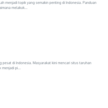
lah menjadi topik yang semakin penting di Indonesia. Panduan
aimana melakuk...
 pesat di Indonesia. Masyarakat kini mencari situs taruhan
menjadi pi...