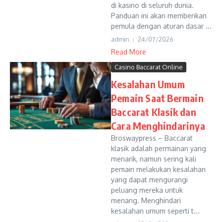
di kasino di seluruh dunia.
Panduan ini akan memberikan
pemula dengan aturan dasar ...
admin
24/07/2026
Read More
Casino Baccarat Online
Kesalahan Umum
Pemain Saat Bermain
Baccarat Klasik dan
Cara Menghindarinya
Broswaypress – Baccarat
klasik adalah permainan yang
menarik, namun sering kali
pemain melakukan kesalahan
yang dapat mengurangi
peluang mereka untuk
menang. Menghindari
kesalahan umum seperti t...