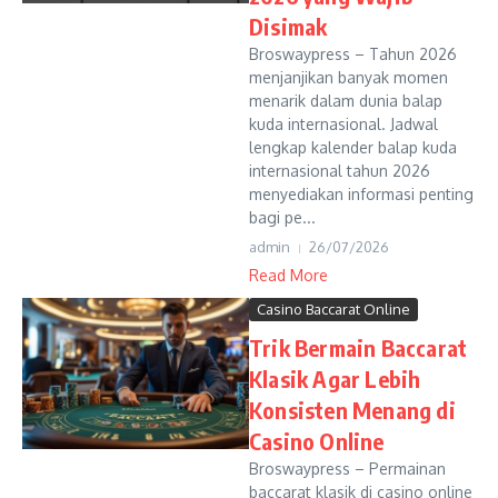
Disimak
Broswaypress – Tahun 2026
menjanjikan banyak momen
menarik dalam dunia balap
kuda internasional. Jadwal
lengkap kalender balap kuda
internasional tahun 2026
menyediakan informasi penting
bagi pe...
admin
26/07/2026
Read More
Casino Baccarat Online
Trik Bermain Baccarat
Klasik Agar Lebih
Konsisten Menang di
Casino Online
Broswaypress – Permainan
baccarat klasik di casino online