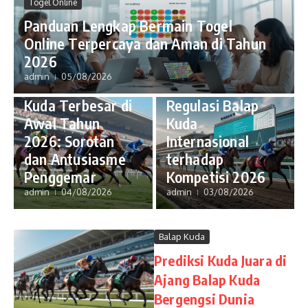
Togel Online
Panduan Lengkap Bermain Togel
Online Terpercaya dan Aman di Tahun
Balap Kuda
Balap Kuda
2026
Liputan Eksklusif
Dampak
admin
05/08/2026
Kejuaraan Balap
Perubahan
Kuda Terbesar di
Regulasi Balap
Awal Tahun
Kuda
2026: Sorotan
Internasional
dan Antusiasme
terhadap
Penggemar
Kompetisi 2026
admin
04/08/2026
admin
03/08/2026
Balap Kuda
Prediksi Kuda Juara di
Ajang Balap Kuda
Bergengsi Dunia