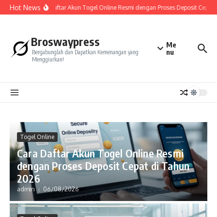
Skip to content
Hot News
Cara Daftar Akun Togel Online Resmi dengan Proses Deposit Cepat d
Broswaypress
Me
nu
Bergabunglah dan Dapatkan Kemenangan yang
Menggiurkan!
Togel Online
Cara Daftar Akun Togel Online Resmi
dengan Proses Deposit Cepat di Tahun
2026
admin
06/08/2026