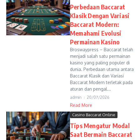
Perbedaan Baccarat
Klasik Dengan Variasi
Baccarat Modern:
Memahami Evolusi
Permainan Kasino
Broswaypress – Baccarat telah
menjadi salah satu permainan
kasino yang paling populer di
dunia. Perbedaan utama antara
Baccarat Klasik dan Variasi
Baccarat Modern terletak pada
aturan dan pengal...
admin
20/07/2026
Read More
Casino Baccarat Online
Tips Mengatur Modal
Saat Bermain Baccarat