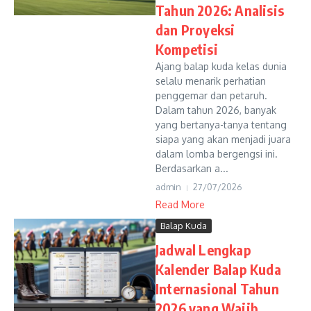
Tahun 2026: Analisis
dan Proyeksi
Kompetisi
Ajang balap kuda kelas dunia
selalu menarik perhatian
penggemar dan petaruh.
Dalam tahun 2026, banyak
yang bertanya-tanya tentang
siapa yang akan menjadi juara
dalam lomba bergengsi ini.
Berdasarkan a...
admin
27/07/2026
Read More
Balap Kuda
Jadwal Lengkap
Kalender Balap Kuda
Internasional Tahun
2026 yang Wajib